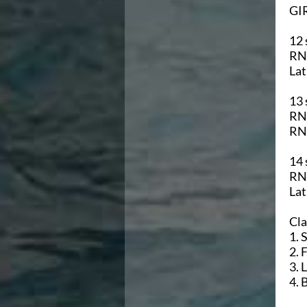
GI
Area Legislativa
Protezione Civile
12 
Qualità
Sostenibilità
Privacy
Cookie Policy
13 
Archivio News
Flash News
Galleria fotografica
Videogallery
14 
Intranet
Webmail
Contatti
Mappa del sito
Cla
2. 
4. 