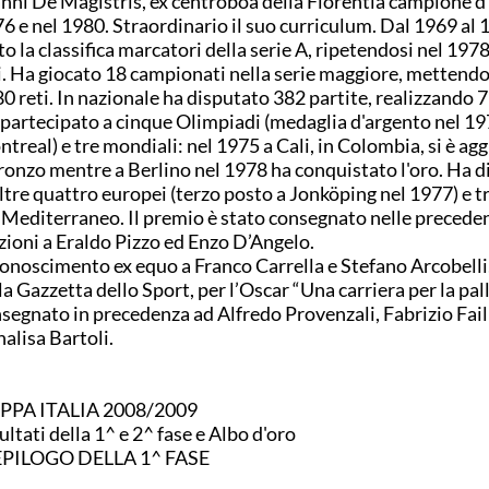
nni De Magistris, ex centroboa della Florentia campione d'I
6 e nel 1980. Straordinario il suo curriculum. Dal 1969 al 
to la classifica marcatori della serie A, ripetendosi nel 197
i. Ha giocato 18 campionati nella serie maggiore, mettendo
0 reti. In nazionale ha disputato 382 partite, realizzando 7
partecipato a cinque Olimpiadi (medaglia d'argento nel 19
treal) e tre mondiali: nel 1975 a Cali, in Colombia, si è ag
bronzo mentre a Berlino nel 1978 ha conquistato l'oro. Ha 
ltre quattro europei (terzo posto a Jonköping nel 1977) e t
 Mediterraneo. Il premio è stato consegnato nelle precede
zioni a Eraldo Pizzo ed Enzo D’Angelo.
onoscimento ex equo a Franco Carrella e Stefano Arcobelli
la Gazzetta dello Sport, per l’Oscar “Una carriera per la pal
segnato in precedenza ad Alfredo Provenzali, Fabrizio Fail
alisa Bartoli.
PPA ITALIA 2008/2009
ultati della 1^ e 2^ fase e Albo d'oro
EPILOGO DELLA 1^ FASE