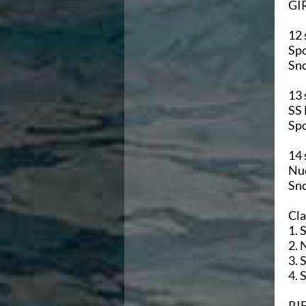
GI
12 
13 
Spo
14 
Cla
4. 
RI