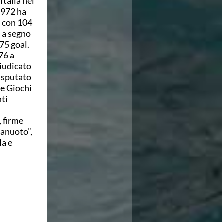
talia nel
1972 ha
8 con 104
 a segno
75 goal.
76 a
giudicato
disputato
re Giochi
nti
, firme
lanuoto”,
la e