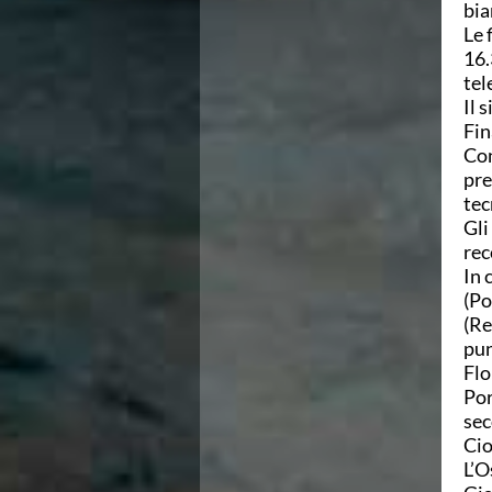
bia
Campionati Italiani
Le 
Circuito Supermaster
16.
Calendario Nazionale Fondo
tel
Norme e documenti
Il 
Risultati e Classifiche
Fin
Primati
Con
Graduatorie
pre
Analisi e Approfondimenti
tec
News
Gli
Flash News
rec
Formazione
In 
SIT
(Po
Sezione Salvamento
(Re
GUG
pun
Composizione
Flo
Norme e documenti
Por
Formazione
sec
Sedi Regionali e Provinciali
Cio
Designazioni Arbitrali
L’O
Scuole Nuoto