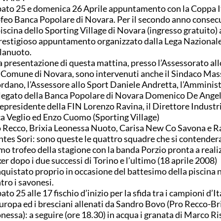
ato 25 e domenica 26 Aprile appuntamento con la Coppa It
feo Banca Popolare di Novara. Per il secondo anno consec
piscina dello Sporting Village di Novara (ingresso gratuito) 
prestigioso appuntamento organizzato dalla Lega Nazional
lanuoto.
a presentazione di questa mattina, presso l’Assessorato al
 Comune di Novara, sono intervenuti anche il Sindaco Ma
rdano, l’Assessore allo Sport Daniele Andretta, l’Amminis
egato della Banca Popolare di Novara Domenico De Angelis
epresidente della FIN Lorenzo Ravina, il Direttore Industr
a Veglio ed Enzo Cuomo (Sporting Village)
 Recco, Brixia Leonessa Nuoto, Carisa New Co Savona e R
tes Sori: sono queste le quattro squadre che si contender
mo trofeo della stagione con la banda Porzio pronta a realiz
er dopo i due successi di Torino e l’ultimo (18 aprile 2008)
quistato proprio in occasione del battesimo della piscina
tro i savonesi.
ato 25 alle 17 fischio d’inizio per la sfida tra i campioni d’It
uropa ed i bresciani allenati da Sandro Bovo (Pro Recco-Br
nessa): a seguire (ore 18.30) in acqua i granata di Marco Ris