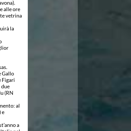
avona).
e alle ore
te vetrina
uirà la
o
glior
sas.
e Gallo
 Figari
i due
adu (RN
mento: al
 e
st’anno a