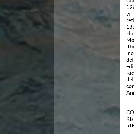
Gia
Ricerca Scuole Nuoto
197
Manuale SNF
vin
Diventa SNF
ret
Propaganda
188
Norme e documenti
Ha 
Risultati
Mon
Eventi
il 
Centri Federali
ino
C. F. Complesso natatorio Foro Italico
del
C. F. Polo Acquatico Frecciarossa Ostia
edi
C. F. Unipol BluStadium Pietralata
Ric
C. F. Polo Acquatico Enel - Valco San Paolo
del
C. F. Acerra "Carlo Pedersoli"
con
C. F. Crotone
Ann
C. F. Livorno
C. F. Milano
C. F. Napoli "Felice Scandone"
CO
C.F. Palazzo del Nuoto Torino
Ris
C. F. Trieste "Bruno Bianchi"
RI
C. F. Verona "Alberto Castagnetti"
C. F. Viterbo