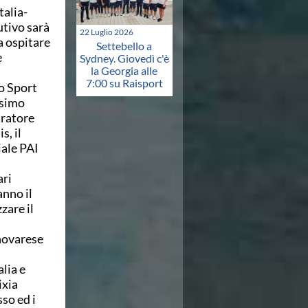
alia-
utivo sarà
22 Luglio 2026
a ospitare
Settebello a
e
Sydney. Giovedì c'è
la Georgia alle
7:00 su Raisport
lo Sport
ssimo
tratore
, il
iale PAI
ari
anno il
zare il
 novarese
alia e
ixia
so ed i