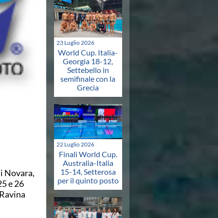
23 Luglio 2026
World Cup. Italia-
Georgia 18-12,
Settebello in
semifinale con la
Grecia
22 Luglio 2026
Finali World Cup.
Australia-Italia
15-14, Setterosa
i Novara,
per il quinto posto
25 e 26
 Ravina