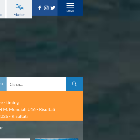
to
Master
va
ze - timing
 M. Mondiali U16 - Risultati
026 - Risultati
ur