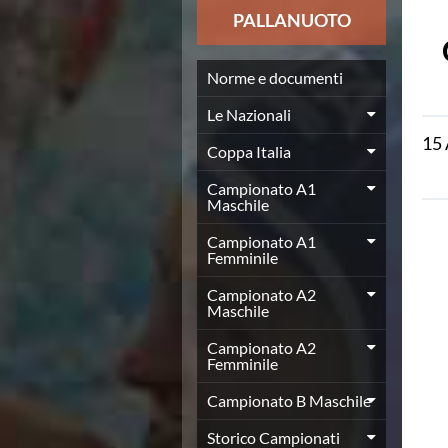
News
PALLANUOTO
Flash News
Europei a modo Mei
Nuoto
Norme e documenti
Eventi attività agonistica
Le Nazionali
Calendario nazionale
15
Norme e documenti
Coppa Italia
Risultati e Classifiche
Graduatorie
Campionato A1
Maschile
Graduatorie Stagione 2025-2026
Azzurri
Campionato A1
Records
Femminile
News
Campionato A2
Flash News
Maschile
Pallanuoto
Norme e documenti
Campionato A2
Le Nazionali
Femminile
Coppa Italia
Campionato B Maschile
Campionato A1 Maschile
Campionato A1 Femminile
Storico Campionati