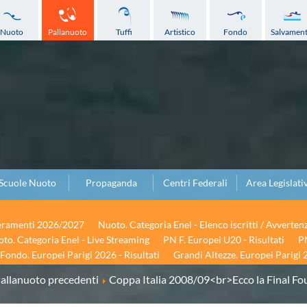
Nuoto
Pallanuoto
Tuffi
Artistico
Fondo
Salvamen
Scuole Nuoto
Propaganda
Centri Federali
Area Legislati
seramenti 2026/2027
Nuoto. Categoria Enel - Elenco iscritti / Avverten
to. Categoria Enel - Live Streaming
PN F. Europei U20 - Risultati
PN
Fondo. Europei Parigi 2026 - Risultati
Grandi Altezze. Europei Parigi 2
allanuoto precedenti
Coppa Italia 2008/09<br>Ecco la Final Fo