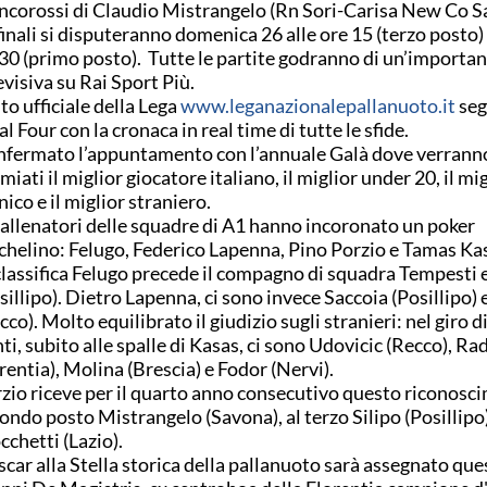
ncorossi di Claudio Mistrangelo (Rn Sori-Carisa New Co S
finali si disputeranno domenica 26 alle ore 15 (terzo posto) 
30 (primo posto). Tutte le partite godranno di un’importan
evisiva su Rai Sport Più.
sito ufficiale della Lega
www.leganazionalepallanuoto.it
seg
al Four con la cronaca in real time di tutte le sfide.
fermato l’appuntamento con l’annuale Galà dove verrann
miati il miglior giocatore italiano, il miglior under 20, il mi
nico e il miglior straniero.
 allenatori delle squadre di A1 hanno incoronato un poker
chelino: Felugo, Federico Lapenna, Pino Porzio e Tamas Ka
classifica Felugo precede il compagno di squadra Tempesti 
sillipo). Dietro Lapenna, ci sono invece Saccoia (Posillipo) e
cco). Molto equilibrato il giudizio sugli stranieri: nel giro d
ti, subito alle spalle di Kasas, ci sono Udovicic (Recco), R
rentia), Molina (Brescia) e Fodor (Nervi).
zio riceve per il quarto anno consecutivo questo riconosci
ondo posto Mistrangelo (Savona), al terzo Silipo (Posillipo)
cchetti (Lazio).
scar alla Stella storica della pallanuoto sarà assegnato que