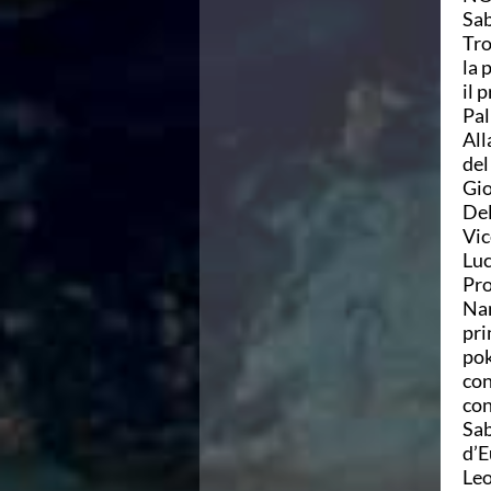
Sab
Azzurri
Tro
News
la 
Flash News
il 
Fondo
Pal
Eventi
All
Grand Prix
del
Norme e documenti
Gio
Risultati e Classifiche
Del
Primati
Vic
Azzurri
Luc
News
Pro
Flash News
Nan
Salvamento
pri
Eventi
pok
Norme e documenti
con
Risultati e Classifiche
con
Albi d'oro - Primati
Sab
News
d’E
Flash News
Leo
Master