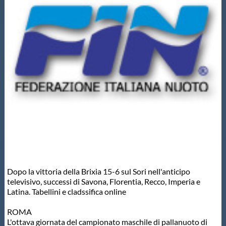
Master
Formazione
GUG
Scuole Nuoto
Propaganda
Dopo la vittoria della Brixia 15-6 sul Sori nell'anticipo
Centri Federali
televisivo, successi di Savona, Florentia, Recco, Imperia e
Latina. Tabellini e cladssifica online
Area Legislativa
ROMA
L'ottava giornata del campionato maschile di pallanuoto di