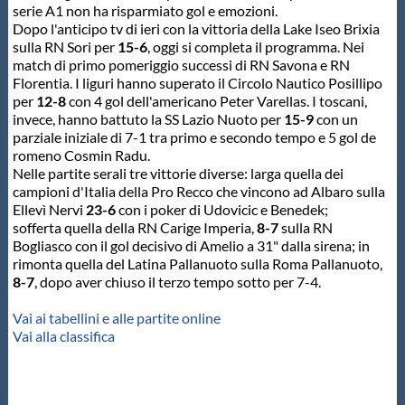
serie A1 non ha risparmiato gol e emozioni.
Protezione Civile
Dopo l'anticipo tv di ieri con la vittoria della Lake Iseo Brixia
sulla RN Sori per
15-6
, oggi si completa il programma. Nei
match di primo pomeriggio successi di RN Savona e RN
Qualità
Florentia. I liguri hanno superato il Circolo Nautico Posillipo
per
12-8
con 4 gol dell'americano Peter Varellas. I toscani,
invece, hanno battuto la SS Lazio Nuoto per
15-9
con un
Sostenibilità
parziale iniziale di 7-1 tra primo e secondo tempo e 5 gol de
romeno Cosmin Radu.
Nelle partite serali tre vittorie diverse: larga quella dei
Privacy
campioni d'Italia della Pro Recco che vincono ad Albaro sulla
Ellevì Nervi
23-6
con i poker di Udovicic e Benedek;
sofferta quella della RN Carige Imperia,
8-7
sulla RN
Cookie Policy
Bogliasco con il gol decisivo di Amelio a 31" dalla sirena; in
rimonta quella del Latina Pallanuoto sulla Roma Pallanuoto,
8-7
, dopo aver chiuso il terzo tempo sotto per 7-4.
Archivio News
Vai ai tabellini e alle partite online
Vai alla classifica
Flash News