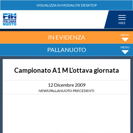
Federazione
Nuoto
IN EVIDENZA
PALLANUOTO
Pallanuoto
Campionato A1 M L'ottava giornata
Tuffi
12
Dicembre
2009
Artistico
NEWS PALLANUOTO PRECEDENTI
Fondo
Salvamento