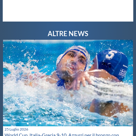
Galleria fotografica
Videogallery
Intranet
Webmail
Contatti
Mappa del sito
25 Luglio 2026
World Cup. Italia-Grecia 9-10, Azzurri per il bronzo con