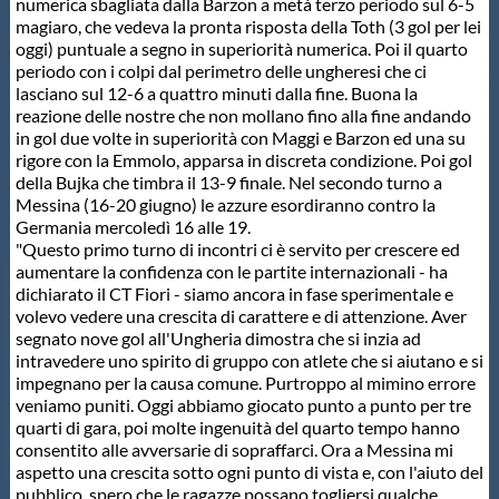
Galleria fotografica
numerica sbagliata dalla Barzon a metà terzo periodo sul 6-5
magiaro, che vedeva la pronta risposta della Toth (3 gol per lei
oggi) puntuale a segno in superiorità numerica. Poi il quarto
Videogallery
periodo con i colpi dal perimetro delle ungheresi che ci
lasciano sul 12-6 a quattro minuti dalla fine. Buona la
reazione delle nostre che non mollano fino alla fine andando
Intranet
in gol due volte in superiorità con Maggi e Barzon ed una su
rigore con la Emmolo, apparsa in discreta condizione. Poi gol
della Bujka che timbra il 13-9 finale. Nel secondo turno a
Webmail
Messina (16-20 giugno) le azzure esordiranno contro la
Germania mercoledì 16 alle 19.
"Questo primo turno di incontri ci è servito per crescere ed
Contatti
aumentare la confidenza con le partite internazionali - ha
dichiarato il CT Fiori - siamo ancora in fase sperimentale e
volevo vedere una crescita di carattere e di attenzione. Aver
Mappa del sito
segnato nove gol all'Ungheria dimostra che si inzia ad
intravedere uno spirito di gruppo con atlete che si aiutano e si
impegnano per la causa comune. Purtroppo al mimino errore
veniamo puniti. Oggi abbiamo giocato punto a punto per tre
quarti di gara, poi molte ingenuità del quarto tempo hanno
consentito alle avversarie di sopraffarci. Ora a Messina mi
aspetto una crescita sotto ogni punto di vista e, con l'aiuto del
pubblico, spero che le ragazze possano togliersi qualche