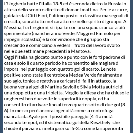
L'Ungheria batte l'Italia
13-9
ed è seconda dietro la Russia in
Protezione Civile
attesa dello scontro diretto di domani mattina. Per le azzurre,
guidate dal Cittì Fiori, l'ultimo posto in classifica ma segnali di
crescita, soprattutto nel carattere e nello spirito di gruppo. A
Qualità
Messina, fra tre giorni, si riparte con una squadra ancora più
sperimentale (mancheranno Verde, Maggi ed Emmolo per
impegni scolastici) e la convinzione che il gruppo sta
Sostenibilità
crescendo e cominciano a vedersi i frutti del lavoro svolto
nelle due settimane precedenti a Mantova.
Oggi l'Italia ha giocato punto a punto con le forti padrone di
Privacy
casa e solo il quarto periodo ha consentito alle magiare di
imporsi nel punteggio con quattro gol di scarto. Le note
positive sono state il centroboa Medea Verde finalmente a
Cookie Policy
suo agio, tonica e reattiva a caricarsi di falli in attacco, la
buona vena al gol di Martina Savioli e Silvia Motta autrici di
una doppietta e una tripletta. Meglio la difesa che ha chiuso le
Archivio News
ungheresi ben due volte in superiorità doppia, ed ha
consentito di arrivare fino al terzo quarto sotto di due gol (8-
6). In mezzo però ancora ingenuità come la controfuga
Flash News
mancata da Ayale per il possibile pareggio (4-4 a metà
secondo tempo), ed il sistematico gol della Keszthelyi che
chiude il parziale di metà gara sul 5-3, o come la superiorità