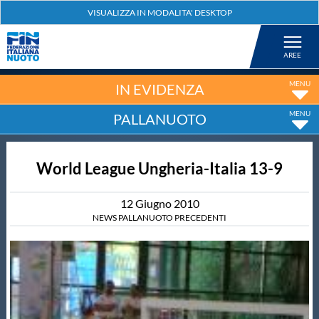
Federazione
Nuoto
IN EVIDENZA
PALLANUOTO
Pallanuoto
World League Ungheria-Italia 13-9
Tuffi
12
Giugno
2010
Artistico
NEWS PALLANUOTO PRECEDENTI
Fondo
Salvamento