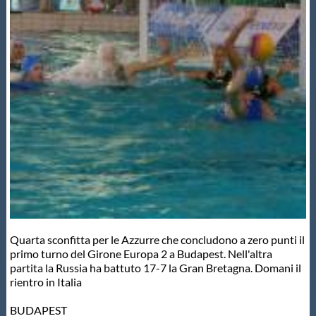
Master
Formazione
GUG
Scuole Nuoto
Propaganda
Quarta sconfitta per le Azzurre che concludono a zero punti il
Centri Federali
primo turno del Girone Europa 2 a Budapest. Nell'altra
partita la Russia ha battuto 17-7 la Gran Bretagna. Domani il
rientro in Italia
Area Legislativa
BUDAPEST