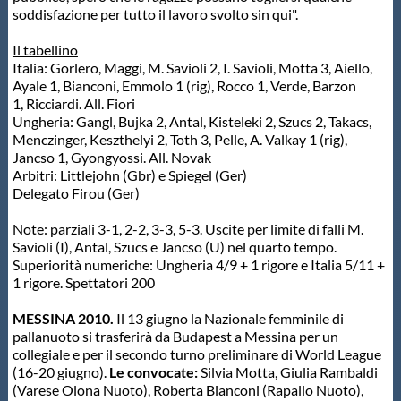
soddisfazione per tutto il lavoro svolto sin qui".
Il tabellino
Italia: Gorlero, Maggi, M. Savioli 2, I. Savioli, Motta 3, Aiello,
Ayale 1, Bianconi, Emmolo 1 (rig), Rocco 1, Verde, Barzon
1, Ricciardi. All. Fiori
Ungheria: Gangl, Bujka 2, Antal, Kisteleki 2, Szucs 2, Takacs,
Menczinger, Keszthelyi 2, Toth 3, Pelle, A. Valkay 1 (rig),
Jancso 1, Gyongyossi. All. Novak
Arbitri: Littlejohn (Gbr) e Spiegel (Ger)
Delegato Firou (Ger)
Note: parziali 3-1, 2-2, 3-3, 5-3. Uscite per limite di falli M.
Savioli (I), Antal, Szucs e Jancso (U) nel quarto tempo.
Superiorità numeriche: Ungheria 4/9 + 1 rigore e Italia 5/11 +
1 rigore. Spettatori 200
MESSINA 2010.
Il 13 giugno la Nazionale femminile di
pallanuoto si trasferirà da Budapest a Messina per un
collegiale e per il secondo turno preliminare di World League
(16-20 giugno).
Le convocate:
Silvia Motta, Giulia Rambaldi
(Varese Olona Nuoto), Roberta Bianconi (Rapallo Nuoto),