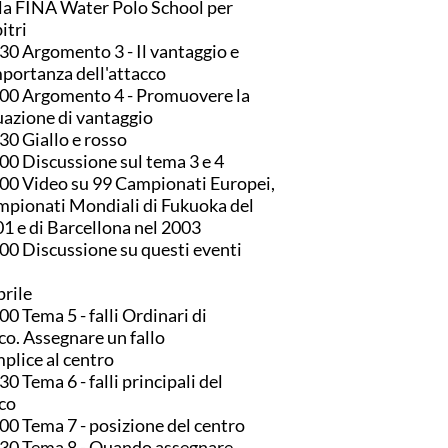
la FINA Water Polo School per
itri
30 Argomento 3 - Il vantaggio e
mportanza dell'attacco
00 Argomento 4 - Promuovere la
uazione di vantaggio
30 Giallo e rosso
00 Discussione sul tema 3 e 4
00 Video su 99 Campionati Europei,
pionati Mondiali di Fukuoka del
1 e di Barcellona nel 2003
00 Discussione su questi eventi
prile
00 Tema 5 - falli Ordinari di
co. Assegnare un fallo
plice al centro
30 Tema 6 - falli principali del
co
00 Tema 7 - posizione del centro
30 Tema 8 - Quando assegnare