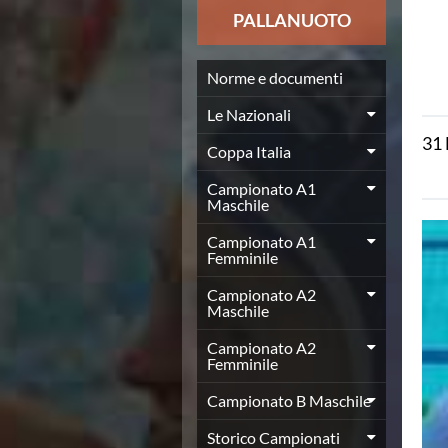
News
PALLANUOTO
Flash News
Europei a modo Mei
Nuoto
Norme e documenti
Eventi attività agonistica
Le Nazionali
Calendario nazionale
31
Norme e documenti
Coppa Italia
Risultati e Classifiche
Graduatorie
Campionato A1
Maschile
Graduatorie Stagione 2025-2026
Azzurri
Campionato A1
Records
Femminile
News
Campionato A2
Flash News
Maschile
Pallanuoto
Norme e documenti
Campionato A2
Le Nazionali
Femminile
Coppa Italia
Campionato B Maschile
Campionato A1 Maschile
Campionato A1 Femminile
Storico Campionati