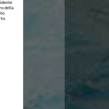
sidente
ro della
oto
rto