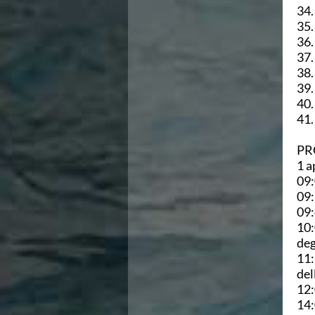
34.
Area Legislativa
35.
Protezione Civile
36.
Qualità
37.
Sostenibilità
38.
Privacy
39.
Cookie Policy
40.
Archivio News
41.
Flash News
Galleria fotografica
PR
Videogallery
1 a
Intranet
09:
Webmail
09:
Contatti
09:
Mappa del sito
10:
deg
11:
del
12:
14: