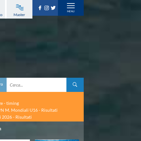
to
Master
va
ze - timing
N M. Mondiali U16 - Risultati
 2026 - Risultati
a