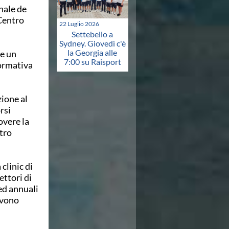
nale de
 Centro
22 Luglio 2026
Settebello a
Sydney. Giovedì c'è
la Georgia alle
re
un
7:00 su Raisport
ormativa
ione al
rsi
overe
la
tro
clinic di
ettori di
 ed annuali
evono