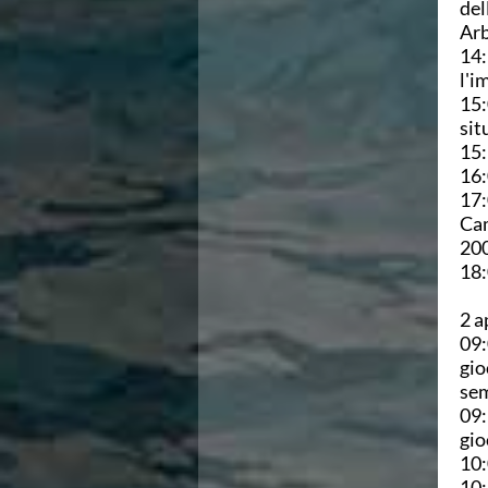
del
Arb
14:
l'i
15:
sit
15:
16:
17:
Cam
200
18:
2 a
09:
gio
sem
09:
gio
10:
10: