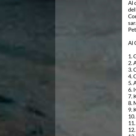
Al 
Campionati Italiani
del
Circuito Supermaster
Com
Calendario Nazionale Fondo
sar
Norme e documenti
Pet
Risultati e Classifiche
Primati
Al 
Graduatorie
Analisi e Approfondimenti
1. 
News
2. 
Flash News
3. 
Formazione
4. 
SIT
5. 
Sezione Salvamento
6. 
GUG
7. 
Composizione
8. 
Norme e documenti
9. 
Formazione
10.
Sedi Regionali e Provinciali
11.
Designazioni Arbitrali
12.
Scuole Nuoto