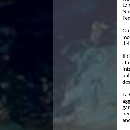
La 
Azzurri
Na
News
Fed
Flash News
Fondo
Gli
Eventi
mo
Grand Prix
del
Norme e documenti
Risultati e Classifiche
Il
t
Primati
cli
Azzurri
int
News
pal
Flash News
des
Salvamento
Eventi
La 
Norme e documenti
agg
Risultati e Classifiche
gar
Albi d'oro - Primati
per
News
anc
Flash News
Master