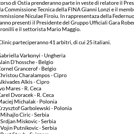
corso di Ostia prenderanno parte in veste di relatore il Pre
la Commissione Tecnica della FINA Gianni Lonzi e il memb
missione Niculae Firoiu. In rappresentaza della Federnu
anno presenti il Presidente del Gruppo Ufficiali Gara Robe
ronilli e il settorista Mario Maggio.
Clinic parteciperanno 41 arbitri, di cui 25 italiani.
Gabriella Varkonyi - Ungheria
Alain D'hossche - Belgio
Cornel Grancerof - Belgio
Christou Charalampos - Cipro
Alkivades Alkis - Cipro
Ivo Mares - R. Ceca
Karel Dvoracek - R. Ceca
Maciej Michalak - Polonia
Krzysztof Garbolewski - Polonia
 Mihajlo Ciric - Serbia
 Srdjan Miskovic - Serbia
 Vojin Putnikovic - Serbia