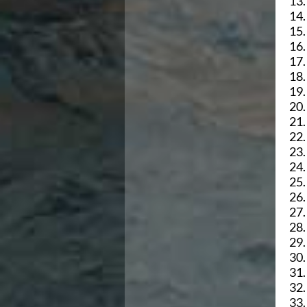
13.
Ricerca Scuole Nuoto
14.
Manuale SNF
15.
Diventa SNF
16.
Propaganda
17.
Norme e documenti
18.
Risultati
19.
Eventi
20.
Centri Federali
21.
C. F. Complesso natatorio Foro Italico
22.
C. F. Polo Acquatico Frecciarossa Ostia
23.
C. F. Unipol BluStadium Pietralata
24.
C. F. Polo Acquatico Enel - Valco San Paolo
25.
C. F. Acerra "Carlo Pedersoli"
26.
C. F. Crotone
27.
C. F. Livorno
28.
C. F. Milano
29.
C. F. Napoli "Felice Scandone"
30.
C.F. Palazzo del Nuoto Torino
31.
C. F. Trieste "Bruno Bianchi"
32.
C. F. Verona "Alberto Castagnetti"
33.
C. F. Viterbo