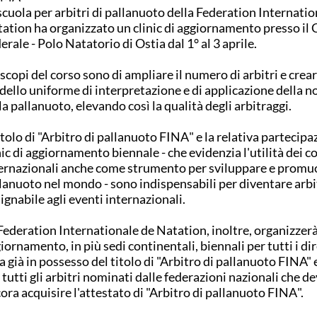
scuola per arbitri di pallanuoto della
Federation Internatio
tation
ha organizzato un clinic di aggiornamento presso il
erale - Polo Natatorio di Ostia
dal 1° al 3 aprile.
 scopi
del corso sono
di
ampliare il numero di
arbitri e
crea
dello
uniforme
di
interpretazione
e di applicazione
della
n
la pallanuoto
,
elevando così
la
qualità
degli arbitraggi.
itolo
di
"Arbitro di pallanuoto
FINA
" e la relativa
partecipaz
nic di aggiornamento biennale - che evidenzia l'utilità dei co
ernazionali anche
come
strumento per
sviluppare
e promu
lanuoto nel
mondo
-
sono
indispensabili p
er
diventare arbi
ignabile agli
eventi internazionali.
Federation Internationale de Natation, inoltre, organizzerà 
iornamento, in più sedi continentali, biennali per tutti i dir
a già in possesso del titolo di "Arbitro di pallanuoto FINA"
 tutti gli arbitri nominati dalle federazioni nazionali che d
ora acquisire l'attestato di
"Arbitro di pallanuoto
FINA
".