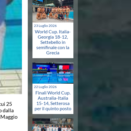
23 Luglio 2026
World Cup. Italia-
Georgia 18-12,
Settebello in
semifinale con la
Grecia
22 Luglio 2026
Finali World Cup.
Australia-Italia
15-14, Setterosa
cui 25
per il quinto posto
o dalla
 e Maggio