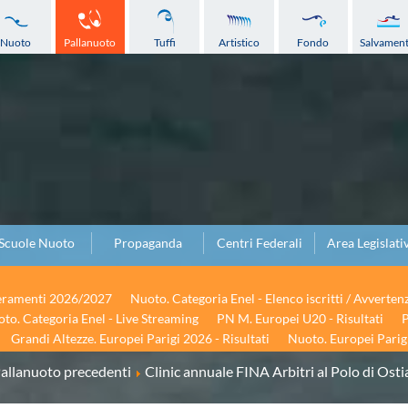
Nuoto
Pallanuoto
Tuffi
Artistico
Fondo
Salvamen
Scuole Nuoto
Propaganda
Centri Federali
Area Legislati
seramenti 2026/2027
Nuoto. Categoria Enel - Elenco iscritti / Avverten
to. Categoria Enel - Live Streaming
PN M. Europei U20 - Risultati
P
Grandi Altezze. Europei Parigi 2026 - Risultati
Nuoto. Europei Parigi
allanuoto precedenti
Clinic annuale FINA Arbitri al Polo di Osti