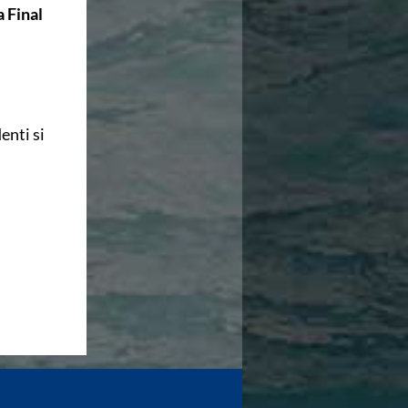
 Final
enti si