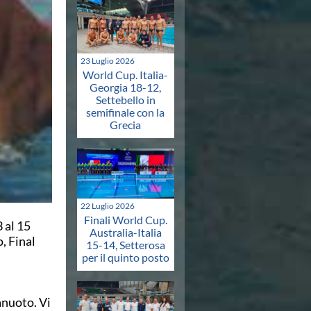
23 Luglio 2026
World Cup. Italia-
Georgia 18-12,
Settebello in
semifinale con la
Grecia
22 Luglio 2026
Finali World Cup.
 al 15
Australia-Italia
, Final
15-14, Setterosa
per il quinto posto
anuoto. Vi