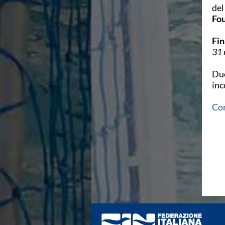
Ricerca Scuole Nuoto
del
Manuale SNF
Fou
Diventa SNF
Propaganda
Fin
Norme e documenti
31 
Risultati
Eventi
Due
Centri Federali
inc
C. F. Complesso natatorio Foro Italico
C. F. Polo Acquatico Frecciarossa Ostia
Con
C. F. Unipol BluStadium Pietralata
C. F. Polo Acquatico Enel - Valco San Paolo
C. F. Acerra "Carlo Pedersoli"
C. F. Crotone
C. F. Livorno
C. F. Milano
C. F. Napoli "Felice Scandone"
C.F. Palazzo del Nuoto Torino
C. F. Trieste "Bruno Bianchi"
C. F. Verona "Alberto Castagnetti"
C. F. Viterbo