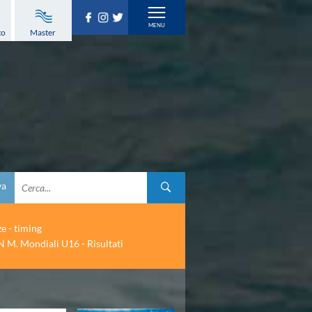
to
Master
va
ze - timing
 M. Mondiali U16 - Risultati