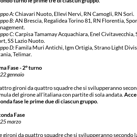
ondo turno le prime tre di ciascun gruppo
.
ppo A:
Chiavari Nuoto, Ellevi Nervi, RN Camogli, RN Sori.
ppo B:
AN Brescia, Regalidea Torino 81, RN Florentia, Spor
nagement.
ppo C:
Carpisa Tamamay Acquachiara, Enel Civitavecchia, 
rt, SS Lazio Nuoto.
ppo D:
Famila Muri Antichi, Igm Ortigia, Strano Light Divi
ania, Telimar.
ma Fase - 2° turno
22 gennaio
ttro gironi da quattro squadre che si svilupperanno secon
mula del girone all'italiana con partite di sola andata.
Acce
onda fase le prime due di ciascun gruppo
.
conda Fase
25 marzo
 gironi da quattro squadre che si svilupperanno secondo l