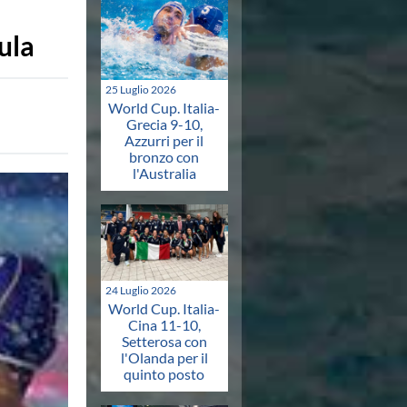
ula
25 Luglio 2026
World Cup. Italia-
Grecia 9-10,
Azzurri per il
bronzo con
l'Australia
24 Luglio 2026
World Cup. Italia-
Cina 11-10,
Setterosa con
l'Olanda per il
quinto posto