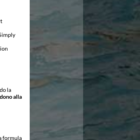
t
Simply
sion
do la
dono alla
a formula