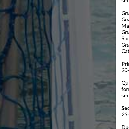
sec
Campionati Italiani
Circuito Supermaster
Gru
Calendario Nazionale Fondo
Gru
Norme e documenti
Ma
Risultati e Classifiche
Gru
Primati
Spo
Graduatorie
Gru
Analisi e Approfondimenti
Cat
News
Flash News
Pri
Formazione
20-
SIT
Sezione Salvamento
Qua
GUG
for
Composizione
sec
Norme e documenti
Formazione
Se
Sedi Regionali e Provinciali
23-
Designazioni Arbitrali
Scuole Nuoto
Due