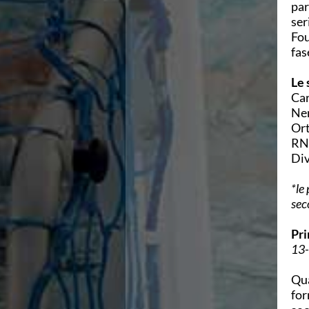
par
Azzurri
ser
News
Fou
Flash News
fas
Fondo
Eventi
Le 
Grand Prix
Car
Norme e documenti
Ner
Risultati e Classifiche
Ort
Primati
RN 
Azzurri
Div
News
Flash News
*le
Salvamento
sec
Eventi
Norme e documenti
Pri
Risultati e Classifiche
13-
Albi d'oro - Primati
News
Qua
Flash News
for
Master