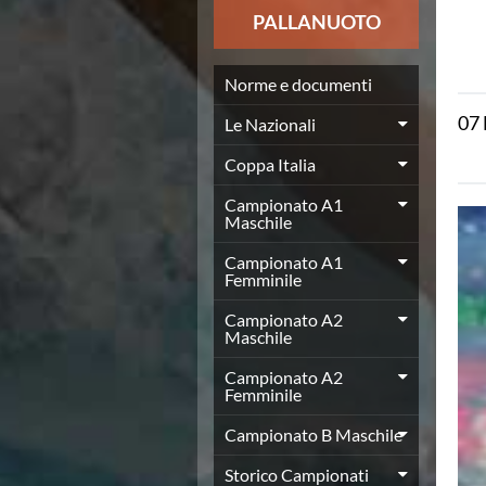
News
PALLANUOTO
Flash News
Europei a modo Mei
Nuoto
Norme e documenti
Eventi attività agonistica
07
Le Nazionali
Calendario nazionale
Norme e documenti
Coppa Italia
Risultati e Classifiche
Graduatorie
Campionato A1
Maschile
Graduatorie Stagione 2025-2026
Azzurri
Campionato A1
Records
Femminile
News
Campionato A2
Flash News
Maschile
Pallanuoto
Norme e documenti
Campionato A2
Le Nazionali
Femminile
Coppa Italia
Campionato B Maschile
Campionato A1 Maschile
Campionato A1 Femminile
Storico Campionati