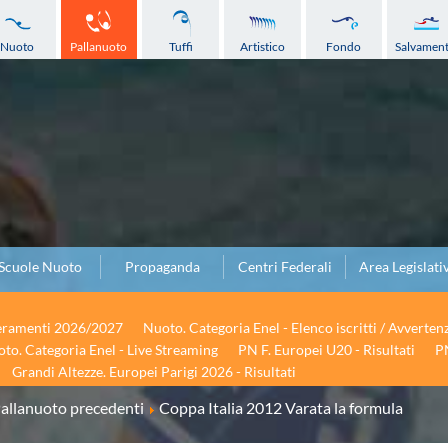
Nuoto
Pallanuoto
Tuffi
Artistico
Fondo
Salvamen
Scuole Nuoto
Propaganda
Centri Federali
Area Legislati
seramenti 2026/2027
Nuoto. Categoria Enel - Elenco iscritti / Avverten
to. Categoria Enel - Live Streaming
PN F. Europei U20 - Risultati
PN
Grandi Altezze. Europei Parigi 2026 - Risultati
allanuoto precedenti
Coppa Italia 2012 Varata la formula