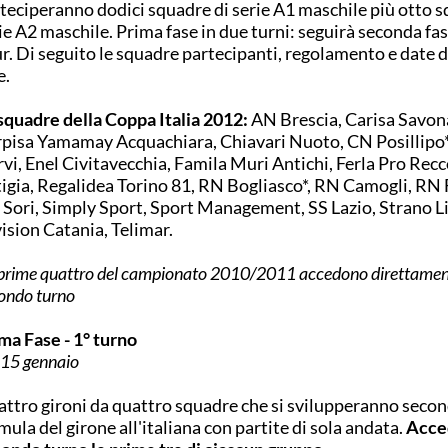
teciperanno dodici squadre di serie A1 maschile più otto s
ie A2 maschile. Prima fase in due turni: seguirà seconda fas
r. Di seguito le squadre partecipanti, regolamento e date d
e.
squadre della Coppa Italia 2012:
AN Brescia, Carisa Savona
pisa Yamamay Acquachiara, Chiavari Nuoto, CN Posillipo*,
vi, Enel Civitavecchia, Famila Muri Antichi, Ferla Pro Recc
igia, Regalidea Torino 81, RN Bogliasco*, RN Camogli, RN 
Sori, Simply Sport, Sport Management, SS Lazio, Strano L
ision Catania, Telimar.
 prime quattro del campionato 2010/2011 accedono direttamen
ondo turno
ma Fase - 1° turno
15 gennaio
ttro gironi da quattro squadre che si svilupperanno secon
mula del girone all'italiana con partite di sola andata.
Acce