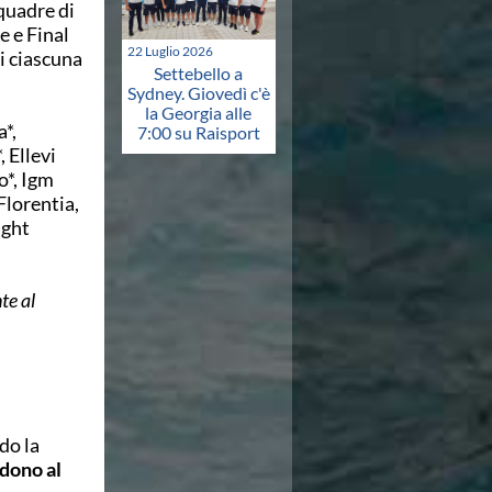
quadre di
e e Final
22 Luglio 2026
i ciascuna
Settebello a
Sydney. Giovedì c'è
la Georgia alle
*,
7:00 su Raisport
 Ellevi
o*, Igm
Florentia,
ight
te al
do la
dono al