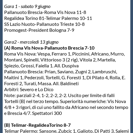
Gara 1 - sabato 9 giugno
Pallanuoto Brescia-Roma Vis Nova 11-8
Regalidea Torino 81-Telimar Palermo 10-11
SS Lazio Nuoto-Pallanuoto Trieste 10-8
Promogest-President Bologna 7-9
Gara2 - mercoledì 13 giugno
(A) Roma Vis Nova-Pallanuoto Brescia 7-10
Roma Vis Nova: Vespa, Ferraro 1, Piccinini, Africano, Murro,
Montani, Spinelli, Vittorioso 3 (2 rig), Vitola 2, Martella,
Spiezio, Grossi, Faiella 1. All. Duspiva
Pallanuoto Brescia: Prian, Saviano, Zugni 2, Lambruschi,
Maitini 1, Pederzoli, Tortelli, G. Foresti 1, Di Pilato 4, Rolla, E.
Foresti 2, Turati, Massa. All. Baldineti
Arbitri: Severo e Lo Dico
Note: parziali 2-4, 1-2, 2-2, 2-2. Uscito per limite di falli
Tortelli (B) nel terzo tempo. Superiorità numeriche: Vis Nova
4/8 + 3 rigori, di cui uno fallito da Africano nel secondo tempo
e Brescia 4/7. Spettatori 300
(B) Telimar-RegalideaTorino 8-7
Telimar Palermo: Sansone, Zubcic 1, Galioto, Di Patti 3, Salemi