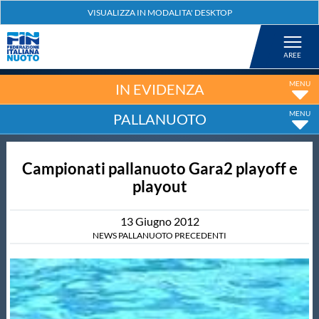
Federazione
Nuoto
IN EVIDENZA
PALLANUOTO
Pallanuoto
Campionati pallanuoto Gara2 playoff e
Tuffi
playout
Artistico
13
Giugno
2012
NEWS PALLANUOTO PRECEDENTI
Fondo
Salvamento