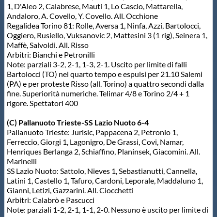
1, D'Aleo 2, Calabrese, Mauti 1, Lo Cascio, Mattarella,
Andaloro, A. Covello, Y. Covello. All. Occhione
Regalidea Torino 81: Rolle, Aversa 1, Ninfa, Azzi, Bartolocci,
Oggiero, Rusiello, Vuksanovic 2, Mattesini 3 (1 rig), Seinera 1,
Maffè, Salvoldi. All. Risso
Arbitri: Bianchi e Petronilli
Note: parziali 3-2, 2-1, 1-3, 2-1. Uscito per limite di falli
Bartolocci (TO) nel quarto tempo e espulsi per 21.10 Salemi
(PA) e per proteste Risso (all. Torino) a quattro secondi dalla
fine. Superiorità numeriche. Telimar 4/8 e Torino 2/4 + 1
rigore. Spettatori 400
(C) Pallanuoto Trieste-SS Lazio Nuoto 6-4
Pallanuoto Trieste: Jurisic, Pappacena 2, Petronio 1,
Ferreccio, Giorgi 1, Lagonigro, De Grassi, Covi, Namar,
Henriques Berlanga 2, Schiaffino, Planinsek, Giacomini. All.
Marinelli
SS Lazio Nuoto: Sattolo, Nieves 1, Sebastianutti, Cannella,
Latini 1, Castello 1, Tafuro, Cardoni, Leporale, Maddaluno 1,
Gianni, Letizi, Gazzarini. All. Ciocchetti
Arbitri: Calabrò e Pascucci
Note: parziali 1-2, 2-1, 1-1, 2-0. Nessuno è uscito per limite di