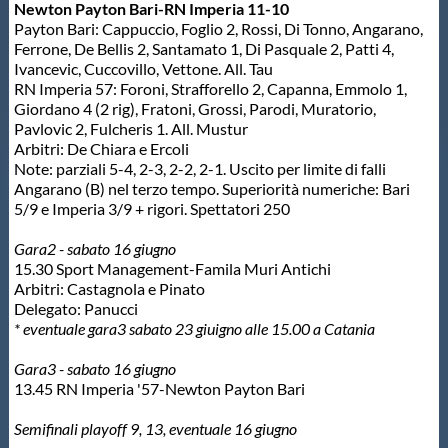
Galleria fotografica
Newton Payton Bari-RN Imperia 11-10
Payton Bari: Cappuccio, Foglio 2, Rossi, Di Tonno, Angarano,
Ferrone, De Bellis 2, Santamato 1, Di Pasquale 2, Patti 4,
Videogallery
Ivancevic, Cuccovillo, Vettone. All. Tau
RN Imperia 57: Foroni, Strafforello 2, Capanna, Emmolo 1,
Giordano 4 (2 rig), Fratoni, Grossi, Parodi, Muratorio,
Intranet
Pavlovic 2, Fulcheris 1. All. Mustur
Arbitri: De Chiara e Ercoli
Note: parziali 5-4, 2-3, 2-2, 2-1. Uscito per limite di falli
Webmail
Angarano (B) nel terzo tempo. Superiorità numeriche: Bari
5/9 e Imperia 3/9 + rigori. Spettatori 250
Contatti
Gara2 - sabato 16 giugno
15.30 Sport Management-Famila Muri Antichi
Arbitri: Castagnola e Pinato
Mappa del sito
Delegato: Panucci
* eventuale gara3 sabato 23 giuigno alle 15.00 a Catania
Gara3 - sabato 16 giugno
13.45 RN Imperia '57-Newton Payton Bari
Semifinali playoff 9, 13, eventuale 16 giugno