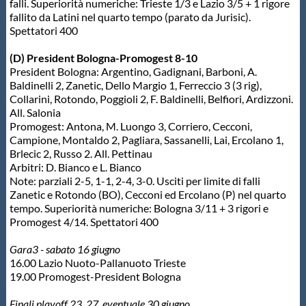
falli. Superiorità numeriche: Trieste 1/3 e Lazio 3/5 + 1 rigore
fallito da Latini nel quarto tempo (parato da Jurisic).
Spettatori 400
(D) President Bologna-Promogest 8-10
President Bologna: Argentino, Gadignani, Barboni, A.
Baldinelli 2, Zanetic, Dello Margio 1, Ferreccio 3 (3 rig),
Collarini, Rotondo, Poggioli 2, F. Baldinelli, Belfiori, Ardizzoni.
All. Salonia
Promogest: Antona, M. Luongo 3, Corriero, Cecconi,
Campione, Montaldo 2, Pagliara, Sassanelli, Lai, Ercolano 1,
Brlecic 2, Russo 2. All. Pettinau
Arbitri: D. Bianco e L. Bianco
Note: parziali 2-5, 1-1, 2-4, 3-0. Usciti per limite di falli
Zanetic e Rotondo (BO), Cecconi ed Ercolano (P) nel quarto
tempo. Superiorità numeriche: Bologna 3/11 + 3 rigori e
Promogest 4/14. Spettatori 400
Gara3 - sabato 16 giugno
16.00 Lazio Nuoto-Pallanuoto Trieste
19.00 Promogest-President Bologna
Finali playoff 23, 27, eventuale 30 giugno