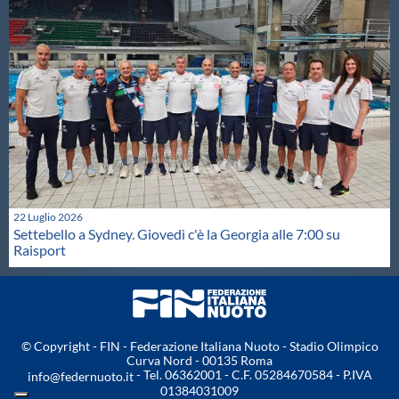
22 Luglio 2026
Settebello a Sydney. Giovedì c'è la Georgia alle 7:00 su
Raisport
© Copyright - FIN - Federazione Italiana Nuoto - Stadio Olimpico
Curva Nord - 00135 Roma
- Tel. 06362001 - C.F. 05284670584 - P.IVA
info@federnuoto.it
01384031009