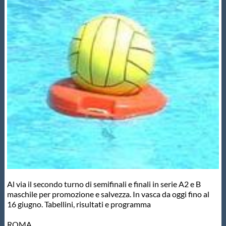
Master
Formazione
GUG
Scuole Nuoto
Propaganda
Centri Federali
Al via il secondo turno di semifinali e finali in serie A2 e B
maschile per promozione e salvezza. In vasca da oggi fino al
16 giugno. Tabellini, risultati e programma
Area Legislativa
ROMA