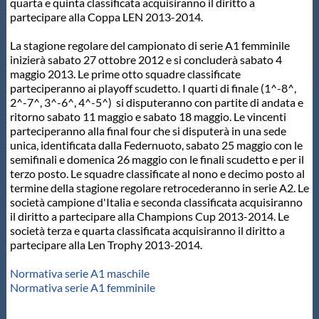
Galleria fotografica
quarta e quinta classificata acquisiranno il diritto a
partecipare alla Coppa LEN 2013-2014.
Videogallery
La stagione regolare del campionato di serie A1 femminile
inizierà sabato 27 ottobre 2012 e si concluderà sabato 4
maggio 2013. Le prime otto squadre classificate
Intranet
parteciperanno ai playoff scudetto. I quarti di finale (1^-8^,
2^-7^, 3^-6^, 4^-5^) si disputeranno con partite di andata e
ritorno sabato 11 maggio e sabato 18 maggio. Le vincenti
Webmail
parteciperanno alla final four che si disputerà in una sede
unica, identificata dalla Federnuoto, sabato 25 maggio con le
semifinali e domenica 26 maggio con le finali scudetto e per il
Contatti
terzo posto. Le squadre classificate al nono e decimo posto al
termine della stagione regolare retrocederanno in serie A2. Le
società campione d'Italia e seconda classificata acquisiranno
Mappa del sito
il diritto a partecipare alla Champions Cup 2013-2014. Le
società terza e quarta classificata acquisiranno il diritto a
partecipare alla Len Trophy 2013-2014.
Normativa serie A1 maschile
Normativa serie A1 femminile