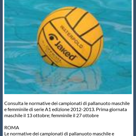
Master
Formazione
GUG
Scuole Nuoto
Propaganda
Consulta le normative dei campionati di pallanuoto maschile
Centri Federali
e femminile di serie A1 edizione 2012-2013. Prima giornata
maschile il 13 ottobre; femminile il 27 ottobre
Area Legislativa
ROMA
Le normative dei campionati di pallanuoto maschile e