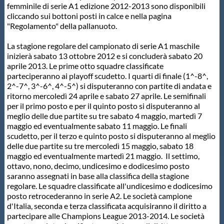
femminile di serie A1 edizione 2012-2013 sono disponibili
Protezione Civile
cliccando sui bottoni posti in calce e nella pagina
"Regolamento" della pallanuoto.
Qualità
La stagione regolare del campionato di serie A1 maschile
inizierà sabato 13 ottobre 2012 e si concluderà sabato 20
aprile 2013. Le prime otto squadre classificate
Sostenibilità
parteciperanno ai playoff scudetto. I quarti di finale (1^-8^,
2^-7^, 3^-6^, 4^-5^) si disputeranno con partite di andata e
ritorno mercoledì 24 aprile e sabato 27 aprile. Le semifinali
Privacy
per il primo posto e per il quinto posto si disputeranno al
meglio delle due partite su tre sabato 4 maggio, martedì 7
maggio ed eventualmente sabato 11 maggio. Le finali
Cookie Policy
scudetto, per il terzo e quinto posto si disputeranno al meglio
delle due partite su tre mercoledì 15 maggio, sabato 18
maggio ed eventualmente martedì 21 maggio. Il settimo,
Archivio News
ottavo, nono, decimo, undicesimo e dodicesimo posto
saranno assegnati in base alla classifica della stagione
regolare. Le squadre classificate all'undicesimo e dodicesimo
Flash News
posto retrocederanno in serie A2. Le società campione
d'Italia, seconda e terza classificata acquisiranno il diritto a
partecipare alle Champions League 2013-2014. Le società