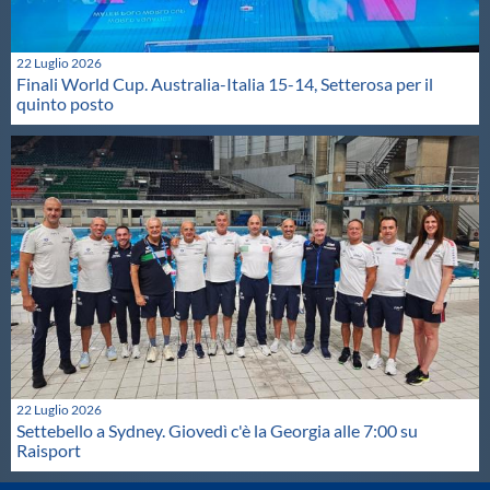
22 Luglio 2026
Finali World Cup. Australia-Italia 15-14, Setterosa per il
quinto posto
22 Luglio 2026
Settebello a Sydney. Giovedì c'è la Georgia alle 7:00 su
Raisport