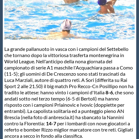
Master
Formazione
La grande pallanuoto in vasca con i campioni del Settebello
GUG
che tornano dopo la vittoriosa trasferta montenegrina in
World League. Nell'anticipo della nona giornata del
campionato di serie A1 maschile l'Acquachiara passa a Como
Scuole Nuoto
(11-5); gli uomini di De Crescenzo sono stati trascinati da
Luca Marziali, autore di quattro reti. A Sori (differita su Rai
Sport 2 alle 21.50) il big match Pro Recco-Cn Posillipo non ha
Propaganda
tradito le attese: hanno vinto i campioni d'Italia
8-6
, che sono
andati sotto nel terzo tempo (6-5 di Bertoli) ma hanno
risposto con i campioni Prlainovic e Ivovic (doppiette per
Centri Federali
entrambi). La capolista solitaria ed a punteggio pieno AN
Brescia (nella foto di anbrescia.it) ha sbancato la Nannini
contro la Florentia:
14-7
per i lombardi con nove giocatori a
Area Legislativa
referto e bomber Rizzo miglior marcatore con tre reti. Gigliati
ancora a secco in fondo alla classifica.