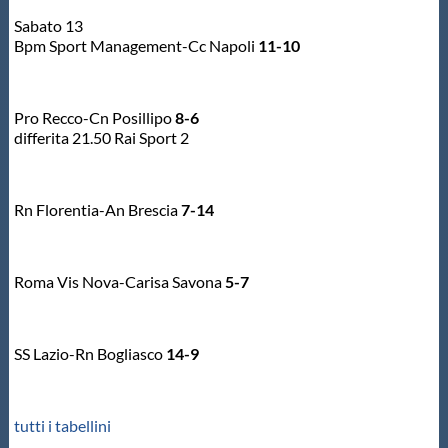
Galleria fotografica
Sabato 13
Bpm Sport Management-Cc Napoli
11-10
Videogallery
Pro Recco-Cn Posillipo
8-6
Intranet
differita 21.50 Rai Sport 2
Webmail
Rn Florentia-An Brescia
7-14
Contatti
Roma Vis Nova-Carisa Savona
5-7
Mappa del sito
SS Lazio-Rn Bogliasco
14-9
tutti i tabellini