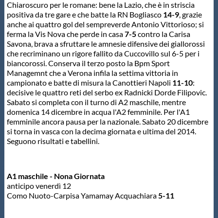
Chiaroscuro per le romane: bene la Lazio, che è in striscia
Protezione Civile
positiva da tre gare e che batte la RN Bogliasco
14-9
, grazie
anche ai quattro gol del sempreverde Antonio Vittorioso; si
ferma la Vis Nova che perde in casa
7-5
contro la Carisa
Qualità
Savona, brava a sfruttare le amnesie difensive dei giallorossi
che recriminano un rigore fallito da Cuccovillo sul 6-5 per i
biancorossi. Conserva il terzo posto la Bpm Sport
Sostenibilità
Managemnt che a Verona infila la settima vittoria in
campionato e batte di misura la Canottieri Napoli
11-10
:
decisive le quattro reti del serbo ex Radnicki Dorde Filipovic.
Privacy
Sabato si completa con il turno di A2 maschile, mentre
domenica 14 dicembre in acqua l'A2 femminile. Per l'A1
femminile ancora pausa per la nazionale. Sabato 20 dicembre
Cookie Policy
si torna in vasca con la decima giornata e ultima del 2014.
Seguono risultati e tabellini.
Archivio News
A1 maschile - Nona Giornata
anticipo venerdì 12
Flash News
Como Nuoto-Carpisa Yamamay Acquachiara
5-11