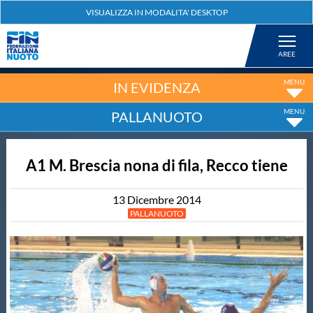
Federazione
Nuoto
IN EVIDENZA
PALLANUOTO
Pallanuoto
A1 M. Brescia nona di fila, Recco tiene
Tuffi
13
Dicembre
2014
Artistico
PALLANUOTO
Fondo
Salvamento