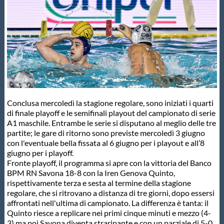
Master
Formazione
GUG
Conclusa mercoledì la stagione regolare, sono iniziati i quarti
Scuole Nuoto
di finale playoff e le semifinali playout del campionato di serie
A1 maschile. Entrambe le serie si disputano al meglio delle tre
partite; le gare di ritorno sono previste mercoledì 3 giugno
Propaganda
con l'eventuale bella fissata al 6 giugno per i playout e all’8
giugno per i playoff.
Fronte playoff, il programma si apre con la vittoria del Banco
Centri Federali
BPM RN Savona 18-8 con la Iren Genova Quinto,
rispettivamente terza e sesta al termine della stagione
regolare, che si ritrovano a distanza di tre giorni, dopo essersi
Area Legislativa
affrontati nell'ultima di campionato. La differenza è tanta: il
Quinto riesce a replicare nei primi cinque minuti e mezzo (4-
3) ma poi Savona diventa straripante e con un parziale di 5-0