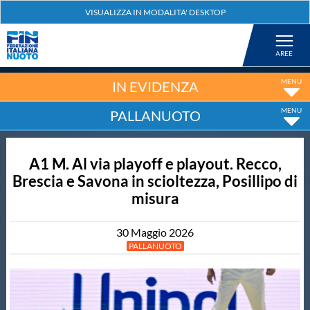
Federazione
Nuoto
IN EVIDENZA
PALLANUOTO
Pallanuoto
A1 M. Al via playoff e playout. Recco,
Tuffi
Brescia e Savona in scioltezza, Posillipo di
misura
Artistico
30
Maggio
2026
Fondo
PALLANUOTO
Salvamento