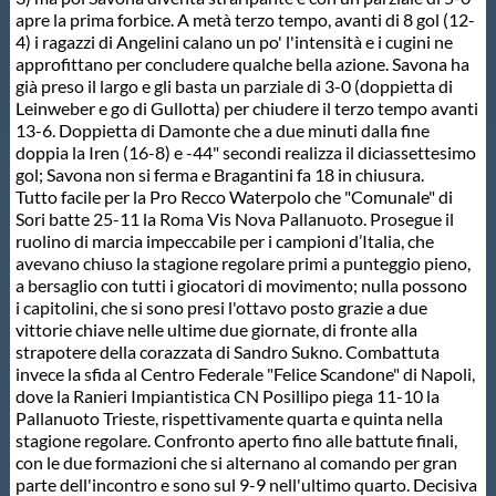
apre la prima forbice. A metà terzo tempo, avanti di 8 gol (12-
Protezione Civile
4) i ragazzi di Angelini calano un po' l'intensità e i cugini ne
approfittano per concludere qualche bella azione. Savona ha
già preso il largo e gli basta un parziale di 3-0 (doppietta di
Qualità
Leinweber e go di Gullotta) per chiudere il terzo tempo avanti
13-6. Doppietta di Damonte che a due minuti dalla fine
doppia la Iren (16-8) e -44" secondi realizza il diciassettesimo
Sostenibilità
gol; Savona non si ferma e Bragantini fa 18 in chiusura.
Tutto facile per la Pro Recco Waterpolo che "Comunale" di
Sori batte 25-11 la Roma Vis Nova Pallanuoto. Prosegue il
Privacy
ruolino di marcia impeccabile per i campioni d’Italia, che
avevano chiuso la stagione regolare primi a punteggio pieno,
a bersaglio con tutti i giocatori di movimento; nulla possono
Cookie Policy
i capitolini, che si sono presi l'ottavo posto grazie a due
vittorie chiave nelle ultime due giornate, di fronte alla
strapotere della corazzata di Sandro Sukno. Combattuta
Archivio News
invece la sfida al Centro Federale "Felice Scandone" di Napoli,
dove la Ranieri Impiantistica CN Posillipo piega 11-10 la
Pallanuoto Trieste, rispettivamente quarta e quinta nella
Flash News
stagione regolare. Confronto aperto fino alle battute finali,
con le due formazioni che si alternano al comando per gran
parte dell'incontro e sono sul 9-9 nell'ultimo quarto. Decisiva