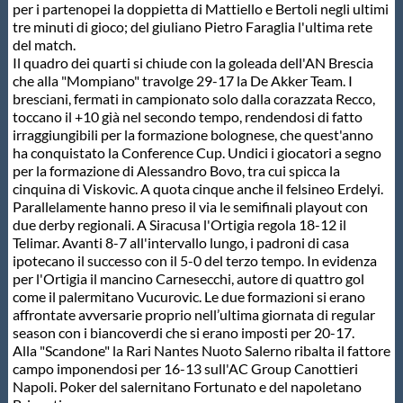
Galleria fotografica
per i partenopei la doppietta di Mattiello e Bertoli negli ultimi
tre minuti di gioco; del giuliano Pietro Faraglia l'ultima rete
del match.
Videogallery
Il quadro dei quarti si chiude con la goleada dell'AN Brescia
che alla "Mompiano" travolge 29-17 la De Akker Team. I
bresciani, fermati in campionato solo dalla corazzata Recco,
Intranet
toccano il +10 già nel secondo tempo, rendendosi di fatto
irraggiungibili per la formazione bolognese, che quest'anno
ha conquistato la Conference Cup. Undici i giocatori a segno
Webmail
per la formazione di Alessandro Bovo, tra cui spicca la
cinquina di Viskovic. A quota cinque anche il felsineo Erdelyi.
Parallelamente hanno preso il via le semifinali playout con
Contatti
due derby regionali. A Siracusa l'Ortigia regola 18-12 il
Telimar. Avanti 8-7 all'intervallo lungo, i padroni di casa
ipotecano il successo con il 5-0 del terzo tempo. In evidenza
Mappa del sito
per l'Ortigia il mancino Carnesecchi, autore di quattro gol
come il palermitano Vucurovic. Le due formazioni si erano
affrontate avversarie proprio nell’ultima giornata di regular
season con i biancoverdi che si erano imposti per 20-17.
Alla "Scandone" la Rari Nantes Nuoto Salerno ribalta il fattore
campo imponendosi per 16-13 sull'AC Group Canottieri
Napoli. Poker del salernitano Fortunato e del napoletano