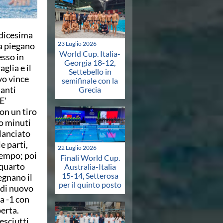
edicesima
23 Luglio 2026
ia piegano
World Cup. Italia-
esso in
Georgia 18-12,
glia e il
Settebello in
vo vince
semifinale con la
tanti
Grecia
E'
on un tiro
o minuti
lanciato
e parti,
22 Luglio 2026
tempo; poi
Finali World Cup.
 quarto
Australia-Italia
15-14, Setterosa
egnano il
per il quinto posto
 di nuovo
 a -1 con
perta.
esciutti