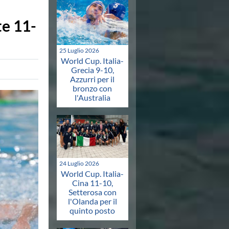
te 11-
25 Luglio 2026
World Cup. Italia-
Grecia 9-10,
Azzurri per il
bronzo con
l'Australia
24 Luglio 2026
World Cup. Italia-
Cina 11-10,
Setterosa con
l'Olanda per il
quinto posto