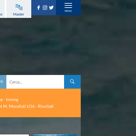
to
Master
va
ze - timing
 M. Mondiali U16 - Risultati