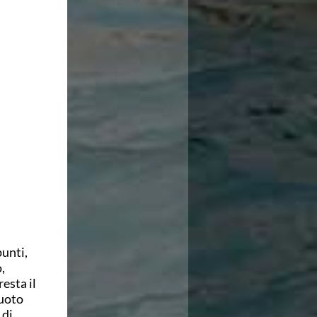
unti,
,
resta il
Nuoto
 di