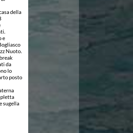
casa della
3
e
ti.
o e
Bogliasco
izz Nuoto.
 break
ati da
ono lo
arto posto
uaterna
ipletta
e sugella