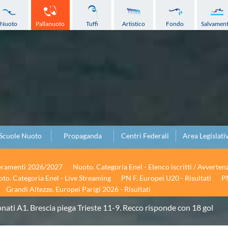
Nuoto
Pallanuoto
Tuffi
Artistico
Fondo
Salvamen
Scuole Nuoto
Propaganda
Centri Federali
Area Legislati
seramenti 2026/2027
Nuoto. Categoria Enel - Elenco iscritti / Avverten
to. Categoria Enel - Live Streaming
PN F. Europei U20 - Risultati
PN
Grandi Altezze. Europei Parigi 2026 - Risultati
ati A1. Brescia piega Trieste 11-9. Recco risponde con 18 gol