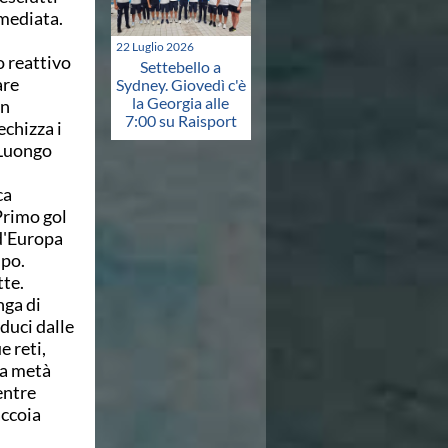
mmediata.
22 Luglio 2026
o reattivo
Settebello a
are
Sydney. Giovedì c'è
la Georgia alle
in
7:00 su Raisport
echizza i
 Luongo
ca
Primo gol
 d'Europa
mpo.
tte.
nga di
duci dalle
e reti,
 a metà
entre
accoia