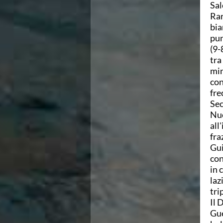
Sal
Campionati Italiani
Rar
Circuito Supermaster
bia
Calendario Nazionale Fondo
pun
Norme e documenti
(9-
Risultati e Classifiche
tra
Primati
min
Graduatorie
con
Analisi e Approfondimenti
fre
News
Sec
Flash News
Nuo
Formazione
all
SIT
fra
Sezione Salvamento
Gui
GUG
con
Composizione
in 
Norme e documenti
laz
Formazione
tri
Sedi Regionali e Provinciali
Il 
Designazioni Arbitrali
Gue
Scuole Nuoto