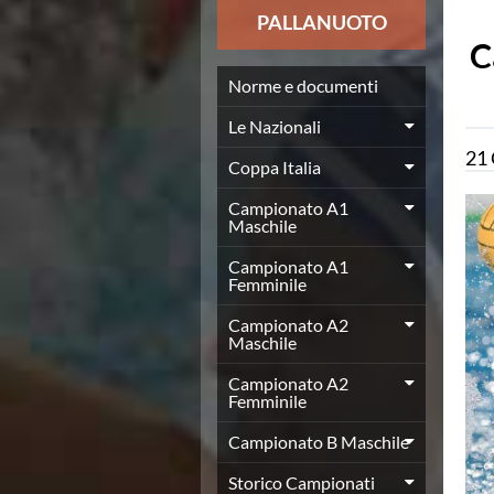
News
PALLANUOTO
Flash News
C
Europei a modo Mei
Nuoto
Norme e documenti
Eventi attività agonistica
Le Nazionali
Calendario nazionale
21
Norme e documenti
Coppa Italia
Risultati e Classifiche
Graduatorie
Campionato A1
Maschile
Graduatorie Stagione 2025-2026
Azzurri
Campionato A1
Records
Femminile
News
Campionato A2
Flash News
Maschile
Pallanuoto
Norme e documenti
Campionato A2
Le Nazionali
Femminile
Coppa Italia
Campionato B Maschile
Campionato A1 Maschile
Campionato A1 Femminile
Storico Campionati