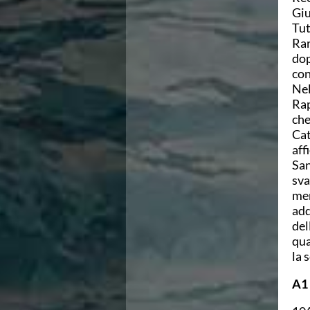
Giu
Tut
Rar
dop
con
Nel
Rap
che
Cat
aff
San
sva
men
add
del
qua
la 
A1