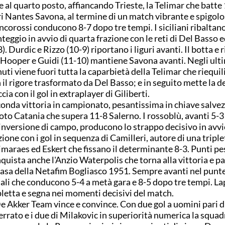
e al quarto posto, affiancando Trieste, la Telimar che batte
i Nantes Savona, al termine di un match vibrante e spigolos
ncorossi conducono 8-7 dopo tre tempi. I siciliani ribaltano
teggio in avvio di quarta frazione con le reti di Del Basso
8). Durdic e Rizzo (10-9) riportano i liguri avanti. Il botta e 
 Hooper e Guidi (11-10) mantiene Savona avanti. Negli ult
uti viene fuori tutta la caparbietà della Telimar che riequil
 il rigore trasformato da Del Basso; e in seguito mette la de
ccia con il gol in extraplayer di Giliberti.
onda vittoria in campionato, pesantissima in chiave salvez
to Catania che supera 11-8 Salerno. I rossoblù, avanti 5-3
'inversione di campo, producono lo strappo decisivo in avvi
zione con i gol in sequenza di Camilleri, autore di una triple
maraes ed Eskert che fissano il determinante 8-3. Punti pes
quista anche l'Anzio Waterpolis che torna alla vittoria e p
casa della Netafim Bogliasco 1951. Sempre avanti nel punte
iali che conducono 5-4 a metà gara e 8-5 dopo tre tempi. L
pletta e segna nei momenti decisivi del match.
De Akker Team vince e convince. Con due gol a uomini pari d
rrato e i due di Milakovic in superiorità numerica la squad