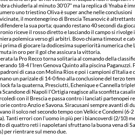
bra chiuderla al minuto 30'07" ma la replica di Ynaba è i
numero uno triestino Oliva è super anche nelle conclusioni
vicinate, il montenegrino di Brescia Tesanovic è altrettant
 difendere la sua porta; quando restano 40 secondi da gioc
ronio riceve il rosso diretto e lasciando il campo si rivolge 
iera polemica verso gli arbitri. Bovo chiama timeout e cat
i prima di giocare la dodicesima superiorità numerica che
muta in oro per il gol che assicura la vittoria.
serata la Pro Recco torna solitaria al comando della classifi
erando 18-4 l'Iren Genova Quinto alla piscina Paganuzzi. 
 padroni di casa con Molina Rios e poi i campioni d'Italia e
nano un parizale di 14-0 fino alla conclusione del terzo te
lock fa la quaterna, Presciutti, Echenique e Cannella triple
a Scandone di Napoli l'Ortigia reagisce alla sconfitta casali
coledì con il Brescia e passa contro i lanciati partenopei re
torie contro Anzio e Savona. Siracusani sempre avanti di du
vano il solco nel secondo tempo con Velkic e Condemi (6-2
a). Tanti errori con l'uomo in più per i biancoverdi (2/10) m
to di quattro reti i napoletani sfruttano la buona vena di S
is) per rientrare sul meno due.