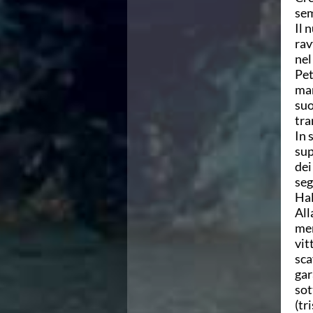
sem
Azzurri
Il 
News
rav
Flash News
nel
Fondo
Pet
Eventi
man
Grand Prix
suo
Norme e documenti
tra
Risultati e Classifiche
In 
Primati
sup
Azzurri
dei
News
seg
Flash News
Hal
Salvamento
All
Eventi
mer
Norme e documenti
vit
Risultati e Classifiche
sca
Albi d'oro - Primati
gar
News
sot
Flash News
(tr
Master