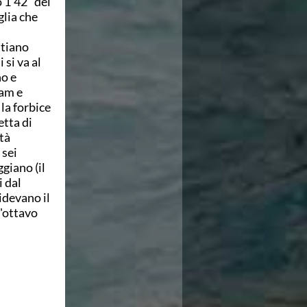
 1'42" del
glia che
stiano
 si va al
o e
eam e
la forbice
etta di
tà
 sei
ggiano (il
i dal
idevano il
l'ottavo