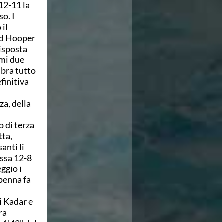
 12-11 la
o. I
 il
 ed Hooper
risposta
imi due
ibra tutto
finitiva
za, della
o di terza
tta,
anti li
assa 12-8
ggio i
apenna fa
i Kadar e
ra