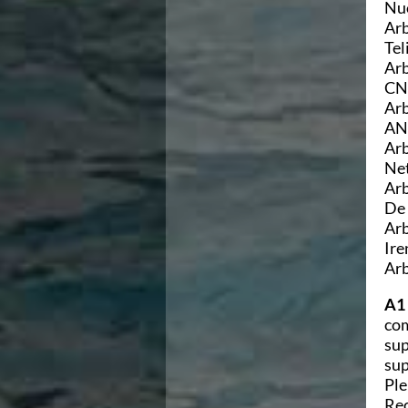
Nuo
Area Legislativa
Arb
Protezione Civile
Tel
Qualità
Arb
Sostenibilità
CN 
Privacy
Arb
Cookie Policy
AN 
Archivio News
Arb
Flash News
Net
Galleria fotografica
Arb
Videogallery
De 
Intranet
Arb
Webmail
Ire
Contatti
Arb
Mappa del sito
A1 
com
sup
sup
Ple
Rec