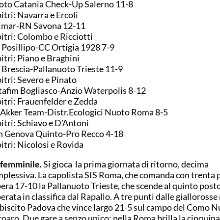
to Catania Check-Up Salerno 11-8
itri: Navarra e Ercoli
imar-RN Savona 12-11
itri: Colombo e Ricciotti
Posillipo-CC Ortigia 1928 7-9
itri: Piano e Braghini
Brescia-Pallanuoto Trieste 11-9
itri: Severo e Pinato
afim Bogliasco-Anzio Waterpolis 8-12
itri: Frauenfelder e Zedda
Akker Team-Distr.Ecologici Nuoto Roma 8-5
itri: Schiavo e D'Antoni
n Genova Quinto-Pro Recco 4-18
itri: Nicolosi e Rovida
femminile.
Si gioca la prima giornata di ritorno, decima
plessiva. La capolista SIS Roma, che comanda con trenta p
era 17-10 la Pallanuoto Trieste, che scende al quinto posto
erata in classifica dal Rapallo. A tre punti dalle giallorosse 
biscito Padova che vince largo 21-5 sul campo del Como 
oaro. Due gare a senzo unico; nella Roma brilla la cinquina