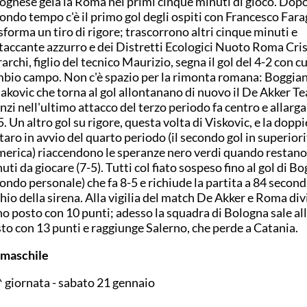
ognese gela la Roma nei primi cinque minuti di gioco. Dopo
ondo tempo c'è il primo gol degli ospiti con Francesco Fara
sforma un tiro di rigore; trascorrono altri cinque minuti e
ttaccante azzurro e dei Distretti Ecologici Nuoto Roma Cri
archi, figlio del tecnico Maurizio, segna il gol del 4-2 con cui
bio campo. Non c'è spazio per la rimonta romana: Boggian
akovic che torna al gol allontanano di nuovo il De Akker T
zi nell'ultimo attacco del terzo periodo fa centro e allarga 
5. Un altro gol su rigore, questa volta di Viskovic, e la doppi
taro in avvio del quarto periodo (il secondo gol in superiori
erica) riaccendono le speranze nero verdi quando restano
uti da giocare (7-5). Tutti col fiato sospeso fino al gol di Bo
ondo personale) che fa 8-5 e richiude la partita a 84 second
chio della sirena. Alla vigilia del match De Akker e Roma div
o posto con 10 punti; adesso la squadra di Bologna sale al
to con 13 punti e raggiunge Salerno, che perde a Catania.
 maschile
 giornata - sabato 21 gennaio