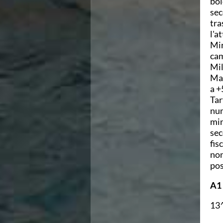
bol
Ricerca Scuole Nuoto
sec
Manuale SNF
tra
Diventa SNF
l'a
Propaganda
Mir
Norme e documenti
cam
Risultati
Mil
Eventi
Man
Centri Federali
a +
C. F. Complesso natatorio Foro Italico
Tar
C. F. Polo Acquatico Frecciarossa Ostia
num
C. F. Unipol BluStadium Pietralata
min
C. F. Polo Acquatico Enel - Valco San Paolo
sec
C. F. Acerra "Carlo Pedersoli"
fis
C. F. Crotone
non
C. F. Livorno
pos
C. F. Milano
C. F. Napoli "Felice Scandone"
A1
C.F. Palazzo del Nuoto Torino
C. F. Trieste "Bruno Bianchi"
13^
C. F. Verona "Alberto Castagnetti"
C. F. Viterbo