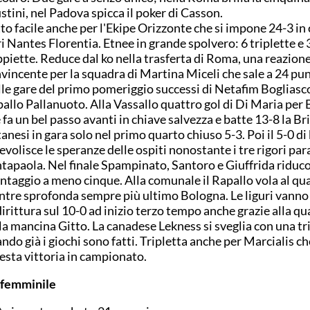
stini, nel Padova spicca il poker di Casson.
to facile anche per l'Ekipe Orizzonte che si impone 24-3 in 
i Nantes Florentia. Etnee in grande spolvero: 6 triplette e 
piette. Reduce dal ko nella trasferta di Roma, una reazion
vincente per la squadra di Martina Miceli che sale a 24 pun
le gare del primo pomeriggio successi di Netafim Bogliasc
allo Pallanuoto. Alla Vassallo quattro gol di Di Maria per 
 fa un bel passo avanti in chiave salvezza e batte 13-8 la Br
anesi in gara solo nel primo quarto chiuso 5-3. Poi il 5-0 di
ievolisce le speranze delle ospiti nonostante i tre rigori par
tapaola. Nel finale Spampinato, Santoro e Giuffrida riduc
ntaggio a meno cinque. Alla comunale il Rapallo vola al qu
tre sprofonda sempre più ultimo Bologna. Le liguri vanno
irittura sul 10-0 ad inizio terzo tempo anche grazie alla q
la mancina Gitto. La canadese Lekness si sveglia con una tr
ndo già i giochi sono fatti. Tripletta anche per Marcialis ch
sesta vittoria in campionato.
 femminile