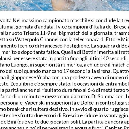
svolta.Nel massimo campionato maschile si conclude la tr
ultima giornata d'andata. l vice campioni d'Italia del Bresc
Pallanuoto Trieste 11-9 nel big match della giornata, trasm
etta su Waterpolo Channel con la telecronaca di Ettore Mira
mento tecnico di Francesco Postiglione. La squadra di Bo
 merito e dopo tanta fatica. Quella di Bettini merita altret
lausi per essere stata in partita fino agli ultimi 40 secondi. 
fano Luongo, in superiorità numerica, a chiudere il match c
iro dei suoi quando mancano 17 secondi alla sirena. Quattr
ma il giapponese Ynaba con una prodezza aveva di nuovo ri
este. L'equlibrio c'è sempre stato, le occasioni da entrambe l
la parità anche nel risultato dura fino al 6-6 di metà terzo 
l'arco di un minuto e mezzo cambia tutto: Di Somma con il
 personale, Vapenski in superiorità e Dolce in controfuga s
mo break che risulterà decisivo. In avvio di quarto ruggisce
este che sfrutta due errori di Brescia e riduce lo svantaggio
ic e Bini (due volte due giocatori soli). La partita è ancora a
sce anche un po' di nervosismo in acqua e fuori. Capitan Pr