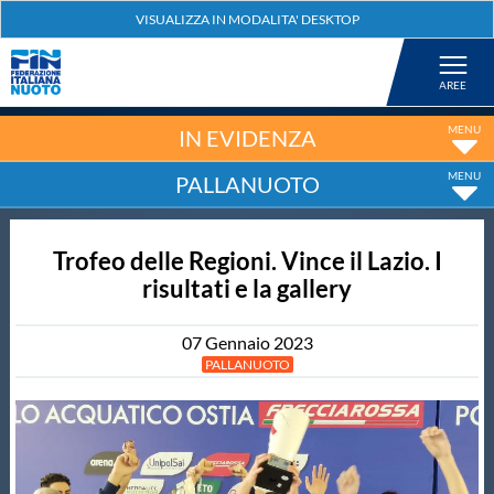
Federazione
Nuoto
IN EVIDENZA
PALLANUOTO
Pallanuoto
Trofeo delle Regioni. Vince il Lazio. I
Tuffi
risultati e la gallery
Artistico
07
Gennaio
2023
PALLANUOTO
Fondo
Salvamento