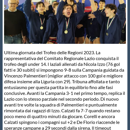
Master
Formazione
GUG
Ultima giornata del Trofeo delle Regioni 2023. La
rappresentativa del Comitato Regionale Lazio conquista il
Scuole Nuoto
trofeo degli under 14. I laziali allenati da Nicola Izzo (76 gol
fatti e 30 subiti) si impongono 9-8 sulla Campania guidata da
Vincenzo Palmentieri (miglior attacco con 100 gol e migliore
difesa insieme alla Liguria con 29). Tribuna affollata e tanto
Propaganda
entusiasmo per questa partita in equilibrio fino alle fasi
conclusive. Avanti la Campania 3-1 nel primo tempo, replica il
Lazio con lo stesso parziale nel secondo periodo. Di nuovo
Centri Federali
avanti tre volte la squadra di Palmentieri e puntualmente
rimontata dai ragazzi di Izzo. Calzati fa 7-7 quando restano
poco meno di quattro minuti da giocare. Corelli e ancora
Area Legislativa
Calzati spingono i compagni sul +2 e De Florio riaccende le
speranze campane a 29 secondi dalla sirena. Il timeout