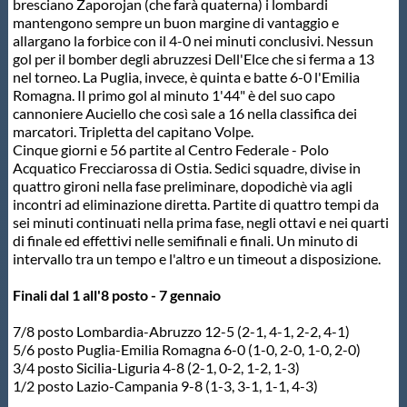
Galleria fotografica
bresciano Zaporojan (che farà quaterna) i lombardi
mantengono sempre un buon margine di vantaggio e
allargano la forbice con il 4-0 nei minuti conclusivi. Nessun
Videogallery
gol per il bomber degli abruzzesi Dell'Elce che si ferma a 13
nel torneo. La Puglia, invece, è quinta e batte 6-0 l'Emilia
Romagna. Il primo gol al minuto 1'44" è del suo capo
Intranet
cannoniere Auciello che così sale a 16 nella classifica dei
marcatori. Tripletta del capitano Volpe.
Cinque giorni e 56 partite al Centro Federale - Polo
Webmail
Acquatico Frecciarossa di Ostia. Sedici squadre, divise in
quattro gironi nella fase preliminare, dopodichè via agli
incontri ad eliminazione diretta. Partite di quattro tempi da
Contatti
sei minuti continuati nella prima fase, negli ottavi e nei quarti
di finale ed effettivi nelle semifinali e finali. Un minuto di
intervallo tra un tempo e l'altro e un timeout a disposizione.
Mappa del sito
Finali dal 1 all'8 posto - 7 gennaio
7/8 posto Lombardia-Abruzzo 12-5 (2-1, 4-1, 2-2, 4-1)
5/6 posto Puglia-Emilia Romagna 6-0 (1-0, 2-0, 1-0, 2-0)
3/4 posto Sicilia-Liguria 4-8 (2-1, 0-2, 1-2, 1-3)
1/2 posto Lazio-Campania 9-8 (1-3, 3-1, 1-1, 4-3)