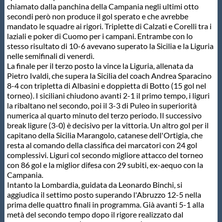
chiamato dalla panchina della Campania negli ultimi otto
Protezione Civile
secondi però non produce il gol sperato e che avrebbe
mandato le squadre ai rigori. Triplette di Calzati e Corelli tra i
laziali e poker di Cuomo per i campani. Entrambe con lo
Qualità
stesso risultato di 10-6 avevano superato la Sicilia e la Liguria
nelle semifinali di venerdì.
La finale per il terzo posto la vince la Liguria, allenata da
Sostenibilità
Pietro Ivaldi, che supera la Sicilia del coach Andrea Sparacino
8-4 con tripletta di Albasini e doppietta di Botto (15 gol nel
torneo). I siciliani chiudono avanti 2-1 il primo tempo, i liguri
Privacy
la ribaltano nel secondo, poi il 3-3 di Puleo in superiorità
numerica al quarto minuto del terzo periodo. Il successivo
break ligure (3-0) è decisivo per la vittoria. Un altro gol per il
Cookie Policy
capitano della Sicilia Marangolo, catanese dell'Ortigia, che
resta al comando della classifica dei marcatori con 24 gol
complessivi. Liguri col secondo migliore attacco del torneo
Archivio News
con 86 gol e la miglior difesa con 29 subiti, ex-aequo con la
Campania.
Intanto la Lombardia, guidata da Leonardo Binchi, si
Flash News
aggiudica il settimo posto superando l'Abruzzo 12-5 nella
prima delle quattro finali in programma. Già avanti 5-1 alla
metà del secondo tempo dopo il rigore realizzato dal