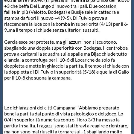
+3 che beffa Del Lungo di nuovo tra i pali. Due occasioni
fallite in più (Velotto, Bodegas) e Buslje sale in cattedra e
stampa da fuori il nuovo +4 (9-5). Di Fulvio prova a
riaccendere la luce con la bomba in superiorità (4/13) per il 6-
9,.ma il tempo si chiude senza ulteriori sussulti.
Garcia esce per proteste, ma gli azzurri non si scuotono,
sbagliando una doppia superiorità con Bodegas. Il centroboa
prova a caricarsi la squadra sulle spalle ma Bijac chiude tutto
e lancia la controfuga per il 10-6 di Locar che da solo fa
doppietta e mette in ghiaccio la partita. Il tempo si chiude con
la doppietta di Di Fulvio in superiorità (5/18) e quella di Gallo
per il 10-8 che suona la campana.
Le dichiarazioni del cittì Campagna: "Abbiamo preparato
bene la partita dal punto di vista psicologico e del gioco. Lo
0/4 in superiorità numerica contro il loro 3/3 ha messo la
partita in salita. I ragazzi sono stati bravi a reagire e rientrare,
ma non sono mai riusciti a tornare sul -1 sbagliando molto