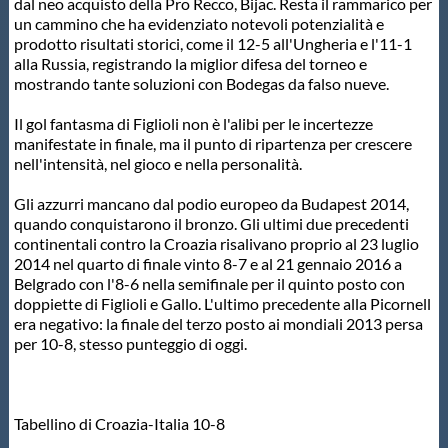
dal neo acquisto della Pro Recco, Bijac. Resta il rammarico per
Protezione Civile
un cammino che ha evidenziato notevoli potenzialità e
prodotto risultati storici, come il 12-5 all'Ungheria e l'11-1
alla Russia, registrando la miglior difesa del torneo e
Qualità
mostrando tante soluzioni con Bodegas da falso nueve.
Il gol fantasma di Figlioli non è l'alibi per le incertezze
Sostenibilità
manifestate in finale, ma il punto di ripartenza per crescere
nell'intensità, nel gioco e nella personalità.
Privacy
Gli azzurri mancano dal podio europeo da Budapest 2014,
quando conquistarono il bronzo. Gli ultimi due precedenti
continentali contro la Croazia risalivano proprio al 23 luglio
Cookie Policy
2014 nel quarto di finale vinto 8-7 e al 21 gennaio 2016 a
Belgrado con l'8-6 nella semifinale per il quinto posto con
doppiette di Figlioli e Gallo. L'ultimo precedente alla Picornell
era negativo: la finale del terzo posto ai mondiali 2013 persa
Archivio News
per 10-8, stesso punteggio di oggi.
Flash News
Tabellino di Croazia-Italia 10-8