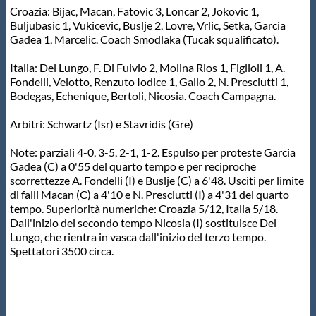
Galleria fotografica
Croazia: Bijac, Macan, Fatovic 3, Loncar 2, Jokovic 1,
Buljubasic 1, Vukicevic, Buslje 2, Lovre, Vrlic, Setka, Garcia
Gadea 1, Marcelic. Coach Smodlaka (Tucak squalificato).
Videogallery
Italia: Del Lungo, F. Di Fulvio 2, Molina Rios 1, Figlioli 1, A.
Fondelli, Velotto, Renzuto Iodice 1, Gallo 2, N. Presciutti 1,
Intranet
Bodegas, Echenique, Bertoli, Nicosia. Coach Campagna.
Arbitri: Schwartz (Isr) e Stavridis (Gre)
Webmail
Note: parziali 4-0, 3-5, 2-1, 1-2. Espulso per proteste Garcia
Gadea (C) a 0'55 del quarto tempo e per reciproche
Contatti
scorrettezze A. Fondelli (I) e Buslje (C) a 6'48. Usciti per limite
di falli Macan (C) a 4'10 e N. Presciutti (I) a 4'31 del quarto
tempo. Superiorità numeriche: Croazia 5/12, Italia 5/18.
Mappa del sito
Dall'inizio del secondo tempo Nicosia (I) sostituisce Del
Lungo, che rientra in vasca dall'inizio del terzo tempo.
Spettatori 3500 circa.