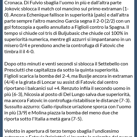
Cronaca. Di Fulvio sbaglia l'uomo in più e dall'altra parte
Jokovic sblocca il match col mancino sul primo extraman (1-
0). Ancora Echenique fallisce in superiorità (palo) e dall'altra
parte sempre l'altro mancino Garcia segna il 2-0 (2/2) con un
gol fotocopia a quello annullato a Figlioli contro la Spagna. Il
tempo si chiude col tris di Buljubasic che chiude col 100% in
superiorità numerica, mentre gli azzurri si impantanano in un
misero 0/4 e prendono anche la controfuga di Fatovic che
timbra il il 4-0.
Dopo otto minuti e venti secondi si sblocca il Settebello con
Presciutti che capitalizza da sotto la quinta superiorità.
Figlioli scarica la bomba del 2-4, ma Buslje ancora in extraman
(4/4) e la girata di Loncar su assist di Fatovic dal centro
riportano i balcanici sul +4. Renzuto infila il secondo uomo in
più (6-3), Nicosia al posto di Del Lungo salva due superiorità,
ma ancora Fatovic in controfuga ristabilisce le distanze (7-3).
Sussulto azzurro: Gallo ripulisce un'azione sporca con l'uomo
in più (3/9) e Molina piazza la bomba del meno due che
riporta sotto l'Italia a metà gara (7-5).
Velotto in apertura di terzo tempo sbaglia l'undicesimo
extraman e Fatovic (tripletta) si inventa la palomba del nuovo