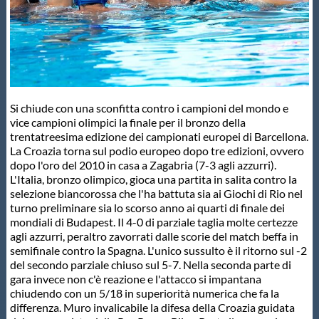
Master
Formazione
Si chiude con una sconfitta contro i campioni del mondo e
GUG
vice campioni olimpici la finale per il bronzo della
trentatreesima edizione dei campionati europei di Barcellona.
La Croazia torna sul podio europeo dopo tre edizioni, ovvero
Scuole Nuoto
dopo l'oro del 2010 in casa a Zagabria (7-3 agli azzurri).
L'Italia, bronzo olimpico, gioca una partita in salita contro la
selezione biancorossa che l'ha battuta sia ai Giochi di Rio nel
Propaganda
turno preliminare sia lo scorso anno ai quarti di finale dei
mondiali di Budapest. Il 4-0 di parziale taglia molte certezze
agli azzurri, peraltro zavorrati dalle scorie del match beffa in
Centri Federali
semifinale contro la Spagna. L'unico sussulto è il ritorno sul -2
del secondo parziale chiuso sul 5-7. Nella seconda parte di
gara invece non c'è reazione e l'attacco si impantana
Area Legislativa
chiudendo con un 5/18 in superiorità numerica che fa la
differenza. Muro invalicabile la difesa della Croazia guidata