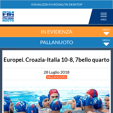
Federazione
Nuoto
IN EVIDENZA
PALLANUOTO
Pallanuoto
Europei. Croazia-Italia 10-8, 7bello quarto
Tuffi
28
Luglio
2018
Artistico
PALLANUOTO
Fondo
Salvamento