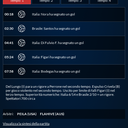
Tempo: 1
Tempo: 2
Tempo: 3
Tempo: 4
Protezione Civile
00:18
Italia: Nora ha segnato un gol
Qualità
02:30
Brasile: Santos ha segnato un gol
Sostenibilità
04:41
Italia: Di Fulvio F. ha segnato un gol
Privacy
05:24
Italia: Figari ha segnato un gol
07:58
Italia: Bodegas ha segnato un gol
Cookie Policy
Del Lungo (I) para un rigore a Perrone nel secondo tempo. Espulso Crivela (B)
per gioco violento nel secondo tempo. Uscito per limite di falli Figari (I) nel
Archivio News
terzo tempo. Superiorità numeriche: Italia 6/14 e Brasile 2/10 + un rigore.
Spettatori 700 circa
Flash News
Arbitri:
PEILA (USA)
FLAHIVE (AUS)
Visualizza la sintesi della partita