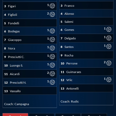
1
3
Franco
3
Figari
Master
2
4
Alonso
4
Figlioli
5
Salemi
5
Fondelli
Formazione
1
6
Gomes
1
6
Bodegas
1
7
Delgado
1
7
Giacoppo
GUG
1
8
Santos
1
8
Nora
9
Rocha
1
Scuole Nuoto
9
Presciutti C.
2
10
Perrone
1
10
Luongo S.
11
Guimaraes
Propaganda
2
11
Aicardi
1
12
Vrlic
1
12
Presciutti N.
Centri Federali
13
Antonelli
13
Vassallo
Coach:
Rudic
Coach:
Campagna
Area Legislativa