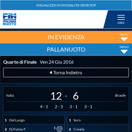
Federazione
Nuoto
IN EVIDENZA
PALLANUOTO
Pallanuoto
Quarto di Finale
Ven 24 Giu 2016
Tuffi
Torna Indietro
Artistico
12
6
-
Italia
Brasile
Fondo
4
-
1
2
-
3
3
-
1
3
-
1
1
Del Lungo
1
Soro
Salvamento
1
2
Di Fulvio F.
2
Crivela