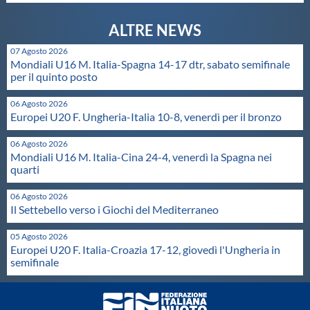
Galleria fotografica
Videogallery
07 Agosto 2026
Mondiali U16 M. Italia-Spagna 14-17 dtr, sabato semifinale
per il quinto posto
Intranet
06 Agosto 2026
Europei U20 F. Ungheria-Italia 10-8, venerdì per il bronzo
Webmail
06 Agosto 2026
Mondiali U16 M. Italia-Cina 24-4, venerdì la Spagna nei
Contatti
quarti
06 Agosto 2026
Mappa del sito
Il Settebello verso i Giochi del Mediterraneo
05 Agosto 2026
Europei U20 F. Italia-Croazia 17-12, giovedì l'Ungheria in
semifinale