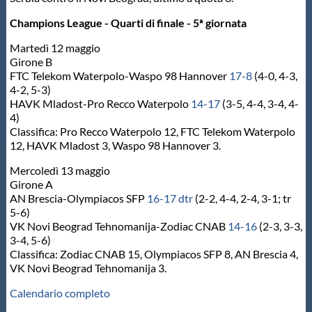
Protezione Civile
Champions League - Quarti di finale - 5ª giornata
Martedì 12 maggio
Qualità
Girone B
FTC Telekom Waterpolo-Waspo 98 Hannover
17-8
(4-0, 4-3,
4-2, 5-3)
Sostenibilità
HAVK Mladost-Pro Recco Waterpolo
14-17
(3-5, 4-4, 3-4, 4-
4)
Classifica: Pro Recco Waterpolo 12, FTC Telekom Waterpolo
Privacy
12, HAVK Mladost 3, Waspo 98 Hannover 3.
Mercoledì 13 maggio
Cookie Policy
Girone A
AN Brescia-Olympiacos SFP
16-17 dtr
(2-2, 4-4, 2-4, 3-1; tr
5-6)
Archivio News
VK Novi Beograd Tehnomanija-Zodiac CNAB
14-16
(2-3, 3-3,
3-4, 5-6)
Classifica: Zodiac CNAB 15, Olympiacos SFP 8, AN Brescia 4,
Flash News
VK Novi Beograd Tehnomanija 3.
Calendario completo