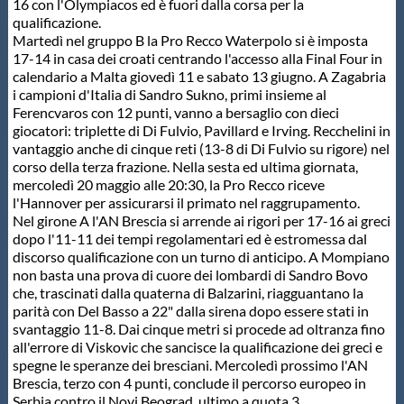
16 con l'Olympiacos ed è fuori dalla corsa per la
qualificazione.
Master
Martedì nel gruppo B la Pro Recco Waterpolo si è imposta
17-14 in casa dei croati centrando l'accesso alla Final Four in
calendario a Malta giovedì 11 e sabato 13 giugno. A Zagabria
Formazione
i campioni d'Italia di Sandro Sukno, primi insieme al
Ferencvaros con 12 punti, vanno a bersaglio con dieci
giocatori: triplette di Di Fulvio, Pavillard e Irving. Recchelini in
GUG
vantaggio anche di cinque reti (13-8 di Di Fulvio su rigore) nel
corso della terza frazione. Nella sesta ed ultima giornata,
mercoledì 20 maggio alle 20:30, la Pro Recco riceve
Scuole Nuoto
l'Hannover per assicurarsi il primato nel raggrupamento.
Nel girone A l'AN Brescia si arrende ai rigori per 17-16 ai greci
dopo l'11-11 dei tempi regolamentari ed è estromessa dal
Propaganda
discorso qualificazione con un turno di anticipo. A Mompiano
non basta una prova di cuore dei lombardi di Sandro Bovo
che, trascinati dalla quaterna di Balzarini, riagguantano la
Centri Federali
parità con Del Basso a 22" dalla sirena dopo essere stati in
svantaggio 11-8. Dai cinque metri si procede ad oltranza fino
all'errore di Viskovic che sancisce la qualificazione dei greci e
spegne le speranze dei bresciani. Mercoledì prossimo l'AN
Area Legislativa
Brescia, terzo con 4 punti, conclude il percorso europeo in
Serbia contro il Novi Beograd, ultimo a quota 3.