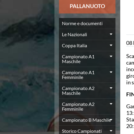
News
PALLANUOTO
Flash News
Europei a modo Mei
Nuoto
Norme e documenti
Eventi attività agonistica
Le Nazionali
Calendario nazionale
08
Norme e documenti
Coppa Italia
Risultati e Classifiche
Sca
Graduatorie
Campionato A1
Maschile
cam
Graduatorie Stagione 2025-2026
inc
Azzurri
Campionato A1
gir
Records
Femminile
in 
News
Campionato A2
Flash News
Maschile
FIN
Pallanuoto
Norme e documenti
Campionato A2
Gar
Le Nazionali
Femminile
13:
Coppa Italia
Sta
Campionato B Maschile
Campionato A1 Maschile
20:
Campionato A1 Femminile
Storico Campionati