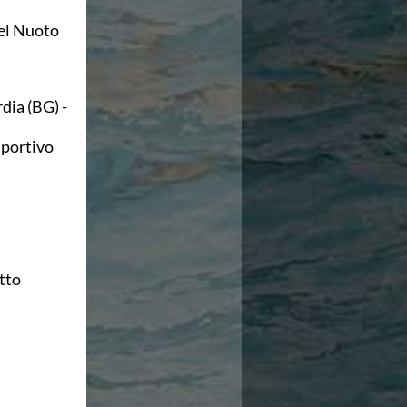
el Nuoto
ia (BG) -
Sportivo
tto