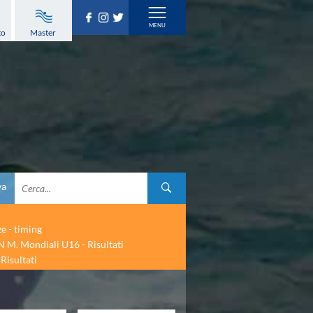
to
Master
va
ze - timing
 M. Mondiali U16 - Risultati
Risultati