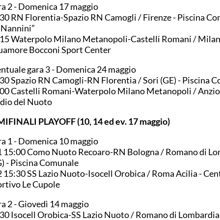
a 2 - Domenica 17 maggio
30 RN Florentia-Spazio RN Camogli / Firenze - Piscina C
 Nannini”
15 Waterpolo Milano Metanopoli-Castelli Romani / Milan
amore Bocconi Sport Center
ntuale gara 3 - Domenica 24 maggio
30 Spazio RN Camogli-RN Florentia / Sori (GE) - Piscina 
00 Castelli Romani-Waterpolo Milano Metanopoli / Anzio
dio del Nuoto
IFINALI PLAYOFF (10, 14 ed ev. 17 maggio)
a 1 - Domenica 10 maggio
 15:00 Como Nuoto Recoaro-RN Bologna / Romano di Lo
) - Piscina Comunale
 15:30 SS Lazio Nuoto-Isocell Orobica / Roma Acilia - Cen
rtivo Le Cupole
a 2 - Giovedì 14 maggio
30 Isocell Orobica-SS Lazio Nuoto / Romano di Lombardia 