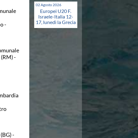
02 Agosto 2026
omunale
Europei U20 F.
Israele-Italia 12-
17, lunedì la Grecia
o -
Comunale
 (RM) -
mbardia
tro
(BG) -