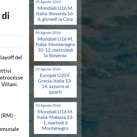
05 Agosto 2026
Mondiali U16 M.
 di
Italia-Slovenia 16-
6, giovedì la Cina
04 Agosto 2026
Mondiali U16 M.
Italia-Montenegro
10-12, mercoledì
la Slovenia
layoff del
03 Agosto 2026
ttivi
Europei U20 F.
 retrocesse
Grecia-Italia 13-
Villani.
14, azzurre ai
quarti
03 Agosto 2026
Mondiali U16 M.
 (RM) -
Italia-Malesia 23-
1, martedì il
Montenegro
Comunale