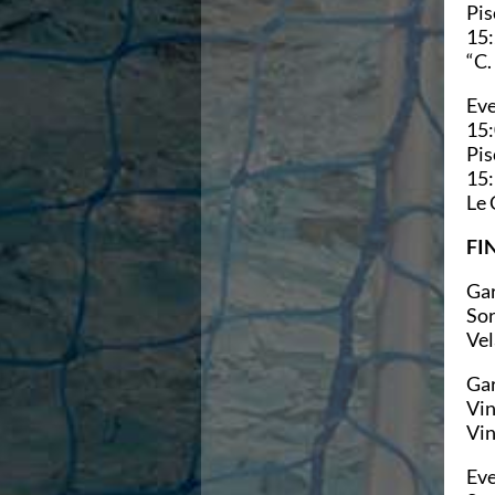
Pis
Azzurri
15:
News
“C.
Flash News
Fondo
Eve
Eventi
15:
Grand Prix
Pis
Norme e documenti
15:
Risultati e Classifiche
Le 
Primati
Azzurri
FIN
News
Flash News
Gar
Salvamento
Sor
Eventi
Vel
Norme e documenti
Gar
Risultati e Classifiche
Vin
Albi d'oro - Primati
Vin
News
Flash News
Eve
Master