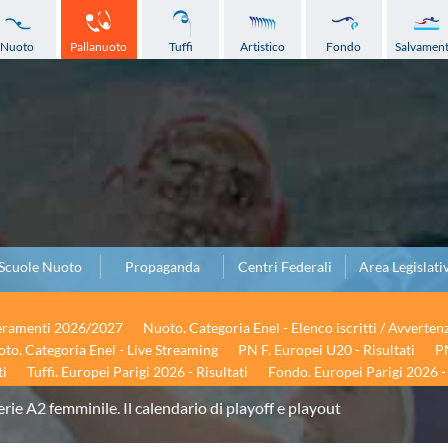
Nuoto
Pallanuoto
Tuffi
Artistico
Fondo
Salvamen
Scuole Nuoto
Propaganda
Centri Federali
Area Legislati
seramenti 2026/2027
Nuoto. Categoria Enel - Elenco iscritti / Avverten
to. Categoria Enel - Live Streaming
PN F. Europei U20 - Risultati
PN
ti
Tuffi. Europei Parigi 2026 - Risultati
Fondo. Europei Parigi 2026 - 
erie A2 femminile. Il calendario di playoff e playout