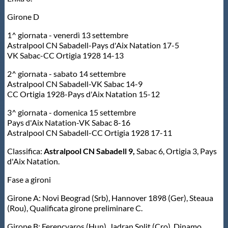
Galleria fotografica
Girone D
Videogallery
1^ giornata - venerdì 13 settembre
Astralpool CN Sabadell-Pays d'Aix Natation 17-5
VK Sabac-CC Ortigia 1928 14-13
Intranet
2^ giornata - sabato 14 settembre
Astralpool CN Sabadell-VK Sabac 14-9
Webmail
CC Ortigia 1928-Pays d'Aix Natation 15-12
3^ giornata - domenica 15 settembre
Pays d'Aix Natation-VK Sabac 8-16
Contatti
Astralpool CN Sabadell-CC Ortigia 1928 17-11
Classifica:
Astralpool CN Sabadell 9,
Sabac 6, Ortigia 3, Pays
Mappa del sito
d'Aix Natation.
Fase a gironi
Girone A: Novi Beograd (Srb), Hannover 1898 (Ger), Steaua
(Rou), Qualificata girone preliminare C.
Girone B: Ferencvaros (Hun), Jadran Split (Cro), Dinamo