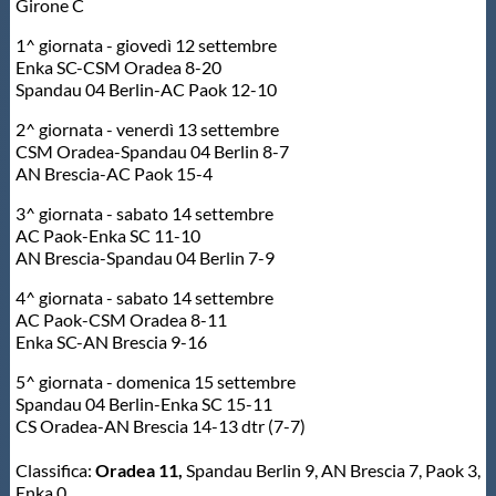
Girone C
Protezione Civile
1^ giornata - giovedì 12 settembre
Enka SC-CSM Oradea 8-20
Qualità
Spandau 04 Berlin-AC Paok 12-10
2^ giornata - venerdì 13 settembre
CSM Oradea-Spandau 04 Berlin 8-7
Sostenibilità
AN Brescia-AC Paok 15-4
3^ giornata - sabato 14 settembre
Privacy
AC Paok-Enka SC 11-10
AN Brescia-Spandau 04 Berlin 7-9
Cookie Policy
4^ giornata - sabato 14 settembre
AC Paok-CSM Oradea 8-11
Enka SC-AN Brescia 9-16
Archivio News
5^ giornata - domenica 15 settembre
Spandau 04 Berlin-Enka SC 15-11
Flash News
CS Oradea-AN Brescia 14-13 dtr (7-7)
Classifica:
Oradea 11,
Spandau Berlin 9, AN Brescia 7, Paok 3,
Enka 0.