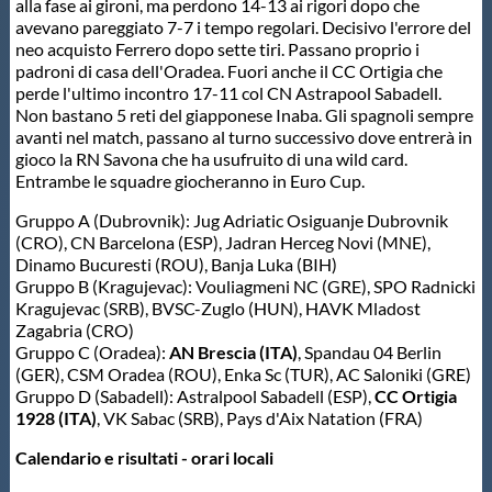
alla fase ai gironi, ma perdono 14-13 ai rigori dopo che
avevano pareggiato 7-7 i tempo regolari. Decisivo l'errore del
Master
neo acquisto Ferrero dopo sette tiri. Passano proprio i
padroni di casa dell'Oradea. Fuori anche il CC Ortigia che
perde l'ultimo incontro 17-11 col CN Astrapool Sabadell.
Formazione
Non bastano 5 reti del giapponese Inaba. Gli spagnoli sempre
avanti nel match, passano al turno successivo dove entrerà in
gioco la RN Savona che ha usufruito di una wild card.
GUG
Entrambe le squadre giocheranno in Euro Cup.
Gruppo A (Dubrovnik): Jug Adriatic Osiguanje Dubrovnik
Scuole Nuoto
(CRO), CN Barcelona (ESP), Jadran Herceg Novi (MNE),
Dinamo Bucuresti (ROU), Banja Luka (BIH)
Gruppo B (Kragujevac): Vouliagmeni NC (GRE), SPO Radnicki
Kragujevac (SRB), BVSC-Zuglo (HUN), HAVK Mladost
Propaganda
Zagabria (CRO)
Gruppo C (Oradea):
AN Brescia (ITA)
, Spandau 04 Berlin
(GER), CSM Oradea (ROU), Enka Sc (TUR), AC Saloniki (GRE)
Centri Federali
Gruppo D (Sabadell): Astralpool Sabadell (ESP),
CC Ortigia
1928 (ITA)
, VK Sabac (SRB), Pays d'Aix Natation (FRA)
Area Legislativa
Calendario e risultati - orari locali