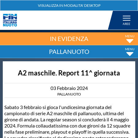
Federazione
Nuoto
IN EVIDENZA
PALLANUOTO
Pallanuoto
A2 maschile. Report 11^ giornata
Tuffi
03
Febbraio
2024
Artistico
PALLANUOTO
Sabato 3 febbraio si gioca l'undicesima giornata del
Fondo
campionato di serie A2 maschile di pallanuoto, ultima del
girone di andata. La regolar season si concluderà il 4 maggio
2024. Formula collaudatissima con due gironi da 12 squadre
Salvamento
nella fase preliminare, playout e playoff in quella successiva.
Le squadre classificate al dodicesimo posto retrocederanno