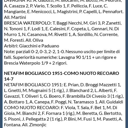
Galleria fotografica
A. Casazza 2, P. Vario, T. Scollo 1, F. Pelliccia, F. Luce, C.
Mangiante, E. Menicocci, L. Magistrini, P. Capelli, L. Pennafort.
Videogallery
All. Martini
BRESCIA WATERPOLO: T. Baggi Necchi, M. Giri 3, P. Zanetti,
N. Tononi 1, F. Lodi 1, E. Calesini, F. Copeta, L. Gennari, N. Di
Intranet
Murro 1, N. Casanova, M. Rivetti 1, A. Sordillo, N. Corrente,
M. Foresti. All. Oliva
Arbitri: Giacchini e Paduano
Note: parziali 0-2, 0-3, 2-2, 1-0. Nessuno uscito per limite di
Webmail
falli. Superiorità numeriche: Lavagna 90 1/11 + un rigore e
Brescia Waterpolo 1/9 + 2 rigori.
Contatti
NETAFIM BOGLIASCO 1951-COMO NUOTO RECOARO
14-7
NETAFIM BOGLIASCO 1951: E. Prian, D. Broggi Mazzetti 1,
Mappa del sito
L. Gnetti, M. Mugnaini 5 (1 rig.), J. Blanchard 2, L. Alberti, F.
Gavazzi, T. Oliveri 1, G. Boero, F. Brambilla Di Civesio 3 (1 rig.),
A. Bottaro 1, A. Canepa, F. Poggi, N. Taramasco 1. All. Guidaldi
COMO NUOTO RECOARO: F. Viola, T. Sala, F. Bet 1, M. Di
Gioia, M. Bianchi 2, F. Fornara 1 (rig.), M. Beretta, G. Bertotto,
S. Pisoni, J. Pellegatta 2 (1 rig.), P. Bini, M. Fusi 1, M. Pasetti, A.
Fontana. All. Zimonjic