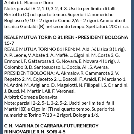
Arbitri: L. Bianco e Doro
Note: parziali 6-2, 1-0, 3-2, 4-3. Uscito per limite di falli
Bertotto (C) nel quarto tempo. Superiorità numeriche:
Bogliasco 5/10 + 2 rigori e Como 2/6 + 2 rigori. Ammonito il
tecnico Guidaldi (B) nel secondo tempo. Spettatori: 200 circa.
REALE MUTUA TORINO 81 IREN - PRESIDENT BOLOGNA
15-7
REALE MUTUA TORINO 81 IREN: M. Aldi, V. Lisica 3 (1 rig),
A. P. Leone, V. Abate 1, A. Maffè, L. Cigolini, M. Costa 3, G.
Ermondi, F. Gattarossa 1, G. Novara, E. Novara 4 (1 rig), J.
Colombo 3, D. Santosuosso, L. Coccia. All. S. Aversa.
PRESIDENT BOLOGNA: A. Akmalov, R. Cammarota 2, V.
Repetto 2, M. Cojacetto 2, L. Boscoli, F. Araldi, F. Marciano 1,
N. André, M. Arigliano, D. Magalotti, N. Filippelli, S. Orlandini,
J. Bucci, M. Martini. All. F. Veronesi.
Arbitri: Gomez e Bonavita
Note: parziali 2-2, 5-1, 3-2, 5-2. Usciti per limite di falli
Martini (B) e Cigolini (T) nel quarto tempo. Superiorità
numeriche: Torino 7/13 + 2 rigori, Bologna 1/6.
C.N. MARINA DI CARRARA-FUTURENERGY
RINNOVABILE R.N. SORI 4-5