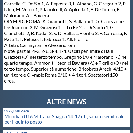
Carrella, C. De Sio 1, A. Ragosta 3, L. Albano, G. Gregorio 2, P.
Nina, M. Vuolo 1, P. Iannicelli, A. Apicella 1, F. De Totero, F.
Maiorano. All. Baviera
OLYMPIC ROMA: A. Giannotti, S. Ballarini 1, G. Capezzone
De Joannon 2, M. Graziosi 1, T. Lo Re 2, J. Di Santo 1, G.
Cianchetti 2, B. Kadar 3, V. Di Bella, L. Fiorillo 3, F. Carrozza, F.
Patti 1, T. Peluso, T. Fabrucci 1. All. Fiorillo
Arbitri: Carmignani e Alessandroni
Note: parziali 4-3, 2-6, 3-4, 1-4. Usciti per limite di falli
Graziosi (O) nel terzo tempo, Gregorio (A) e Maiorano (A) nel
quarto tempo. Ammoniti i tecnici Baviera (A) e Fiorillo (O) nel
terzo tempo. Superiorità numeriche: Bricobros Arechi 4/10 +
un rigore e Olympic Roma 3/10 + 4 rigori. Spettatori 150
circa.
07 Agosto 2026
Mondiali U16 M. Italia-Spagna 14-17 dtr, sabato semifinale
per il quinto posto