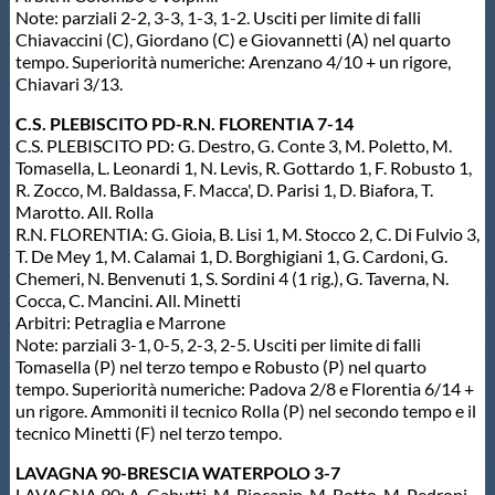
Note: parziali 2-2, 3-3, 1-3, 1-2. Usciti per limite di falli
Protezione Civile
Chiavaccini (C), Giordano (C) e Giovannetti (A) nel quarto
tempo. Superiorità numeriche: Arenzano 4/10 + un rigore,
Chiavari 3/13.
Qualità
C.S. PLEBISCITO PD-R.N. FLORENTIA 7-14
C.S. PLEBISCITO PD: G. Destro, G. Conte 3, M. Poletto, M.
Sostenibilità
Tomasella, L. Leonardi 1, N. Levis, R. Gottardo 1, F. Robusto 1,
R. Zocco, M. Baldassa, F. Macca', D. Parisi 1, D. Biafora, T.
Marotto. All. Rolla
Privacy
R.N. FLORENTIA: G. Gioia, B. Lisi 1, M. Stocco 2, C. Di Fulvio 3,
T. De Mey 1, M. Calamai 1, D. Borghigiani 1, G. Cardoni, G.
Chemeri, N. Benvenuti 1, S. Sordini 4 (1 rig.), G. Taverna, N.
Cookie Policy
Cocca, C. Mancini. All. Minetti
Arbitri: Petraglia e Marrone
Note: parziali 3-1, 0-5, 2-3, 2-5. Usciti per limite di falli
Archivio News
Tomasella (P) nel terzo tempo e Robusto (P) nel quarto
tempo. Superiorità numeriche: Padova 2/8 e Florentia 6/14 +
un rigore. Ammoniti il tecnico Rolla (P) nel secondo tempo e il
Flash News
tecnico Minetti (F) nel terzo tempo.
LAVAGNA 90-BRESCIA WATERPOLO 3-7
LAVAGNA 90: A. Gabutti, M. Biocanin, M. Botto, M. Pedroni,