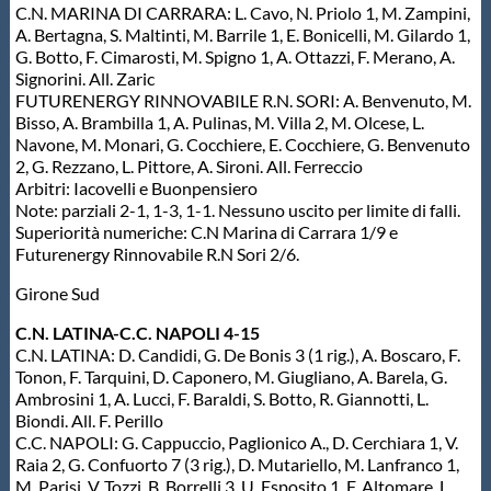
C.N. MARINA DI CARRARA: L. Cavo, N. Priolo 1, M. Zampini,
A. Bertagna, S. Maltinti, M. Barrile 1, E. Bonicelli, M. Gilardo 1,
G. Botto, F. Cimarosti, M. Spigno 1, A. Ottazzi, F. Merano, A.
Signorini. All. Zaric
FUTURENERGY RINNOVABILE R.N. SORI: A. Benvenuto, M.
Bisso, A. Brambilla 1, A. Pulinas, M. Villa 2, M. Olcese, L.
Navone, M. Monari, G. Cocchiere, E. Cocchiere, G. Benvenuto
2, G. Rezzano, L. Pittore, A. Sironi. All. Ferreccio
Arbitri: Iacovelli e Buonpensiero
Note: parziali 2-1, 1-3, 1-1. Nessuno uscito per limite di falli.
Superiorità numeriche: C.N Marina di Carrara 1/9 e
Futurenergy Rinnovabile R.N Sori 2/6.
Girone Sud
C.N. LATINA-C.C. NAPOLI 4-15
C.N. LATINA: D. Candidi, G. De Bonis 3 (1 rig.), A. Boscaro, F.
Tonon, F. Tarquini, D. Caponero, M. Giugliano, A. Barela, G.
Ambrosini 1, A. Lucci, F. Baraldi, S. Botto, R. Giannotti, L.
Biondi. All. F. Perillo
C.C. NAPOLI: G. Cappuccio, Paglionico A., D. Cerchiara 1, V.
Raia 2, G. Confuorto 7 (3 rig.), D. Mutariello, M. Lanfranco 1,
M. Parisi, V. Tozzi, B. Borrelli 3, U. Esposito 1, F. Altomare, L.