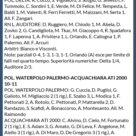
Tummolo, C. Sordini 1, E. Verde, M. Di Felice, M. Tempesta, L.
Baldi 1, M. Valenti, R. Ferri Ferretti, M. Maizzani, M. Serta 1.
All. F. Zangari.
RN L. AUDITORE: D. Ruggiero, M. Chiodo 1, M. Abela, D.
Zovko 2, G. Candigliota, M. Tkac, M. Giacoppo 4, R. Spadafora
1, F. Lapenna 1, A. Privitera 1, L. Orlando, E. Caliogna 1, P.
Palermo. All. F. Arcuri
Arbitri: Bianco e Visconti.
Note: parziali 0-4, 1-3, 1-3, 1-1. Orlando (A) esce per limite di
falli nel quarto tempo. Superiorità numeriche: Delta 1/4,
Auditore 2/3.
POL. WATERPOLO PALERMO-ACQUACHIARA ATI 2000
10-11
POL. WATERPOLO PALERMO: G. Cuccia, D. Puglisi, G.
Galioto, M. Migliaccio 2 (1 rig.), E. Szabo 3, L. Modica 1, F.
Pettonati 2, A. Rotolo, C. Pettonati, P. Mattarella 2, D.
Randazzo, S. Scafidi, A. Bonaccorso, A. Montesanto. All. M.
Raimondo
ACQUACHIARA ATI 2000: C. Alvino, D. Cielo, M. Fortunato
2 (1 rig.), E. S. Adam 3, G. Amato, G. Di Leva, F. Angelone, M.
Aiello 3 (1 rig.), A. Di Maro, D. De Gregorio 3 (1 rig.), A.