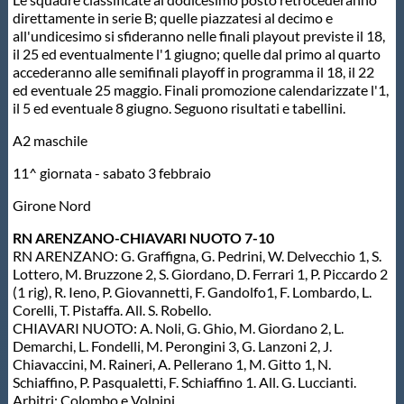
direttamente in serie B; quelle piazzatesi al decimo e
Master
all'undicesimo si sfideranno nelle finali playout previste il 18,
il 25 ed eventualmente l'1 giugno; quelle dal primo al quarto
accederanno alle semifinali playoff in programma il 18, il 22
Formazione
ed eventuale 25 maggio. Finali promozione calendarizzate l'1,
il 5 ed eventuale 8 giugno. Seguono risultati e tabellini.
A2 maschile
GUG
11^ giornata - sabato 3 febbraio
Scuole Nuoto
Girone Nord
RN ARENZANO-CHIAVARI NUOTO 7-10
Propaganda
RN ARENZANO: G. Graffigna, G. Pedrini, W. Delvecchio 1, S.
Lottero, M. Bruzzone 2, S. Giordano, D. Ferrari 1, P. Piccardo 2
(1 rig), R. Ieno, P. Giovannetti, F. Gandolfo1, F. Lombardo, L.
Centri Federali
Corelli, T. Pistaffa. All. S. Robello.
CHIAVARI NUOTO: A. Noli, G. Ghio, M. Giordano 2, L.
Demarchi, L. Fondelli, M. Perongini 3, G. Lanzoni 2, J.
Chiavaccini, M. Raineri, A. Pellerano 1, M. Gitto 1, N.
Area Legislativa
Schiaffino, P. Pasqualetti, F. Schiaffino 1. All. G. Luccianti.
Arbitri: Colombo e Volpini.