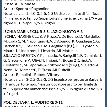
Russo. All. V. Massa
Arbitri: Sponza e Rogondino
Note: parziali 1-4, 0-3, 2-5, 1-3 Uscito per limite di falli Tozzi
(N) nel quarto tempo. Superiorità numeriche: Latina 1/9 + un
rigore e CC Napoli 2/6 + 3 rigori.
ISCHIA MARINE CLUB-S.S. LAZIO NUOTO 9-8
ISCHIA MARINE CLUB: V. Pizzo, A. De Buono, D. Mattiello,
M. Coda 1, M. Napolitano 4, A. D'Abundo, K. Guadagni 1, G.
Barberisi 1, G. Saviano 1, M. Gargiulo 1 (rig.), C. T. Lynton, S.
Mauro, L. Lindstrom, L. Liccardo. All. Mattiello
S.S. LAZIO NUOTO: Y. Pannaccio, A. Barigelli 1, F. Dominici 1,
G. Giacomone, A. Olivi, N. Troiani, N. Bucan 2 (1 rig.), A.
Costanzo 1, M. Leporale, A. Vittorioso 3 (1 rig.), N. Gatto, A.
Nenni, M. Marchetti, D. Tresa. All. Ruffelli
Arbitri: Romolini e Roberti Vittory
Note: parziali 3-2, 2-0, 2-3, 2-3 Espulso per proteste Barberisi
(I) nel quarto tempo. Nessun giocatore uscito per limite di
falli. Superiorità numeriche: Ischia 2/5 + un rigore e Lazio 2/8
+ 2 rigori.
POL. DELTA-RN L. AUDITORE 3-11
POL. DELTA: R. Cocco, S. Viglialoro, S. Sotgiu, G. Silvestri, F.