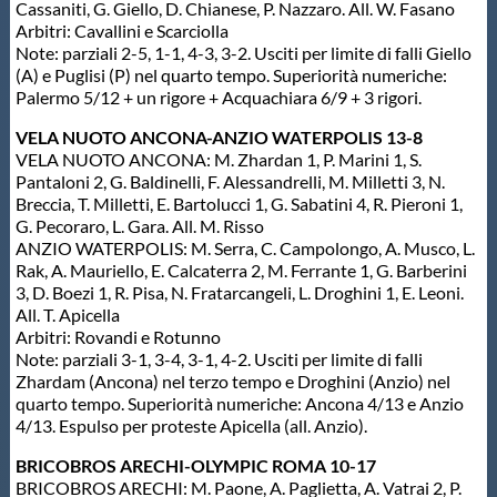
Cassaniti, G. Giello, D. Chianese, P. Nazzaro. All. W. Fasano
Arbitri: Cavallini e Scarciolla
Note: parziali 2-5, 1-1, 4-3, 3-2. Usciti per limite di falli Giello
(A) e Puglisi (P) nel quarto tempo. Superiorità numeriche:
Palermo 5/12 + un rigore + Acquachiara 6/9 + 3 rigori.
VELA NUOTO ANCONA-ANZIO WATERPOLIS 13-8
VELA NUOTO ANCONA: M. Zhardan 1, P. Marini 1, S.
Pantaloni 2, G. Baldinelli, F. Alessandrelli, M. Milletti 3, N.
Breccia, T. Milletti, E. Bartolucci 1, G. Sabatini 4, R. Pieroni 1,
G. Pecoraro, L. Gara. All. M. Risso
ANZIO WATERPOLIS: M. Serra, C. Campolongo, A. Musco, L.
Rak, A. Mauriello, E. Calcaterra 2, M. Ferrante 1, G. Barberini
3, D. Boezi 1, R. Pisa, N. Fratarcangeli, L. Droghini 1, E. Leoni.
All. T. Apicella
Arbitri: Rovandi e Rotunno
Note: parziali 3-1, 3-4, 3-1, 4-2. Usciti per limite di falli
Zhardam (Ancona) nel terzo tempo e Droghini (Anzio) nel
quarto tempo. Superiorità numeriche: Ancona 4/13 e Anzio
4/13. Espulso per proteste Apicella (all. Anzio).
BRICOBROS ARECHI-OLYMPIC ROMA 10-17
BRICOBROS ARECHI: M. Paone, A. Paglietta, A. Vatrai 2, P.