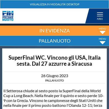
Federazione
Nuoto
IN EVIDENZA
PALLANUOTO
Pallanuoto
SuperFinal WC. Vincono gli USA, Italia
Tuffi
sesta. Dal 27 azzurre a Siracusa
Artistico
26
Giugno
2023
PALLANUOTO
Fondo
Il Setterosa chiude al sesto posto la SuperFinal della World
Cup a Long Beach. Nella finale per il quinto e sesto perde 10-
9 con la Grecia. Vincono le campionesse degli Stati Uniti che
Salvamento
nella finale per il primo posto battono l'Olanda 12-11; terza