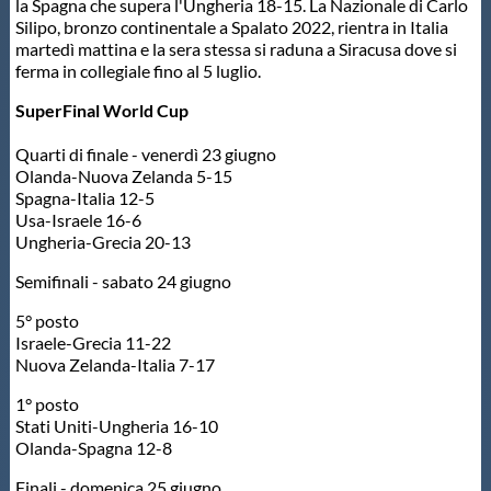
la Spagna che supera l'Ungheria 18-15. La Nazionale di Carlo
Silipo, bronzo continentale a Spalato 2022, rientra in Italia
Master
martedì mattina e la sera stessa si raduna a Siracusa dove si
ferma in collegiale fino al 5 luglio.
Formazione
SuperFinal World Cup
Quarti di finale - venerdì 23 giugno
GUG
Olanda-Nuova Zelanda 5-15
Spagna-Italia 12-5
Usa-Israele 16-6
Scuole Nuoto
Ungheria-Grecia 20-13
Semifinali - sabato 24 giugno
Propaganda
5° posto
Israele-Grecia 11-22
Nuova Zelanda-Italia 7-17
Centri Federali
1° posto
Stati Uniti-Ungheria 16-10
Area Legislativa
Olanda-Spagna 12-8
Finali - domenica 25 giugno