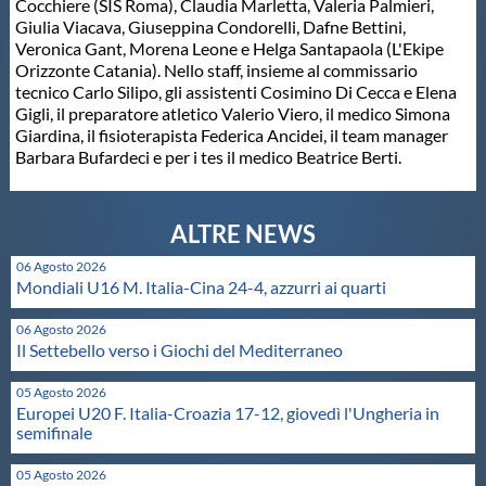
Galleria fotografica
Cocchiere (SIS Roma), Claudia Marletta, Valeria Palmieri,
Giulia Viacava, Giuseppina Condorelli, Dafne Bettini,
Veronica Gant, Morena Leone e Helga Santapaola (L'Ekipe
Videogallery
Orizzonte Catania). Nello staff, insieme al commissario
tecnico Carlo Silipo, gli assistenti Cosimino Di Cecca e Elena
Gigli, il preparatore atletico Valerio Viero, il medico Simona
Intranet
Giardina, il fisioterapista Federica Ancidei, il team manager
Barbara Bufardeci e per i tes il medico Beatrice Berti.
Webmail
Contatti
06 Agosto 2026
Mondiali U16 M. Italia-Cina 24-4, azzurri ai quarti
Mappa del sito
06 Agosto 2026
Il Settebello verso i Giochi del Mediterraneo
05 Agosto 2026
Europei U20 F. Italia-Croazia 17-12, giovedì l'Ungheria in
semifinale
05 Agosto 2026