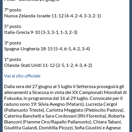
Protezione Civile
7° posto
Nuova Zelanda-Israele 11-12 (4-4, 2-4, 3-3, 2-1)
Qualità
5° posto
Italia-Grecia 9-10 (3-3, 3-1, 1-3, 2-3)
Sostenibilità
3° posto
Spagna-Ungheria 18-15 (5-4, 6-5, 4-2, 3-4)
1° posto
Privacy
Olanda-Stati Uniti 11-12 (2-5, 1-2, 4-3, 4-2)
Vai al sito ufficiale
Cookie Policy
Dalla sera del 27 giugno al 5 luglio il Setterosa proseguirà gli
allenamenti a Siracusa in vista dei XX Campionati Mondiali di
Archivio News
Fukuoka, in programma dal 16 al 29 luglio. Convocate per il
raduno sono 19: Silvia Avegno (Matarò), Lucrezia Cergol
(Pallanuoto Trieste), Carlotta Meggiato (Plebiscito Padova),
Flash News
Caterina Banchelli e Sara Cordovani (RN Florentia), Roberta
Bianconi (Fiamme Oro/Rapallo Pallanuoto), Chiara Tabani,
Giuditta Galardi, Domitilla Picozzi, Sofia Giustini e Agnese