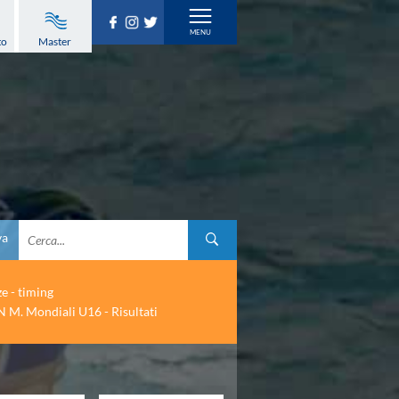
to
Master
va
ze - timing
 M. Mondiali U16 - Risultati