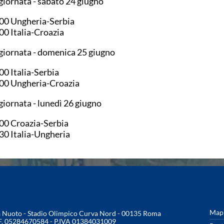
giornata - sabato 24 giugno
00 Ungheria-Serbia
00 Italia-Croazia
giornata - domenica 25 giugno
00 Italia-Serbia
00 Ungheria-Croazia
giornata - lunedì 26 giugno
00 Croazia-Serbia
30 Italia-Ungheria
Mapp
na Nuoto - Stadio Olimpico Curva Nord - 00135 Roma
.F. 05284670584 - P.IVA 01384031009