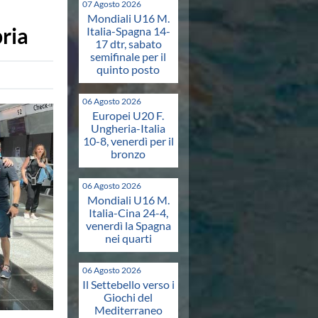
07 Agosto 2026
Mondiali U16 M.
ria
Italia-Spagna 14-
17 dtr, sabato
semifinale per il
quinto posto
06 Agosto 2026
Europei U20 F.
Ungheria-Italia
10-8, venerdì per il
bronzo
06 Agosto 2026
Mondiali U16 M.
Italia-Cina 24-4,
venerdì la Spagna
nei quarti
06 Agosto 2026
Il Settebello verso i
Giochi del
Mediterraneo