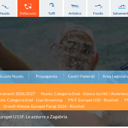
Nuoto
Pallanuoto
Tuffi
Artistico
Fondo
Salvamen
Scuole Nuoto
Propaganda
Centri Federali
Area Legislati
seramenti 2026/2027
Nuoto. Categoria Enel - Elenco iscritti / Avverten
to. Categoria Enel - Live Streaming
PN F. Europei U20 - Risultati
PN
Grandi Altezze. Europei Parigi 2026 - Risultati
uropei U15F. Le azzurre a Zagabria