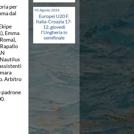
bria per
05 Agosto 2026
mma dal
Europei U20 F.
Italia-Croazia 17-
'Ekipe
12, giovedì
l'Ungheria in
51), Emma
semifinale
 Roma),
(Rapallo
AN
(Nautilus
assistenti
amara
o. Arbitro
le padrone
00.