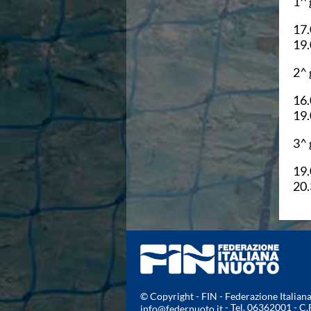
1^ 
Azzurri
News
17.
Flash News
19.
Fondo
2^ 
Eventi
Grand Prix
16.
Norme e documenti
19.
Risultati e Classifiche
Primati
3^ 
Azzurri
News
19.
Flash News
20.
Salvamento
Eventi
Norme e documenti
Risultati e Classifiche
Albi d'oro - Primati
News
Flash News
© Copyright - FIN - Federazione Italia
Master
- Tel. 06362001 - C
info@federnuoto.it