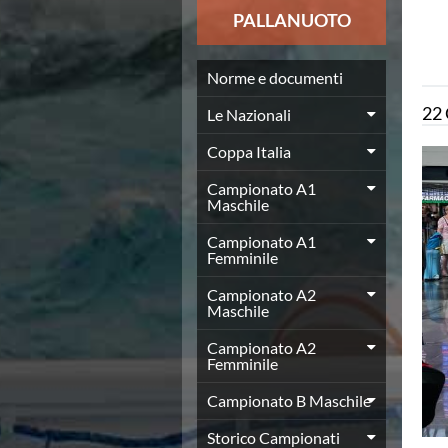
News
PALLANUOTO
Flash News
Europei a modo Mei
Nuoto
Norme e documenti
Eventi attività agonistica
22
Le Nazionali
Calendario nazionale
Norme e documenti
Coppa Italia
Risultati e Classifiche
Graduatorie
Campionato A1
Maschile
Graduatorie Stagione 2025-2026
Azzurri
Campionato A1
Records
Femminile
News
Campionato A2
Flash News
Maschile
Pallanuoto
Norme e documenti
Campionato A2
Le Nazionali
Femminile
Coppa Italia
Campionato B Maschile
Campionato A1 Maschile
Campionato A1 Femminile
Storico Campionati