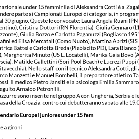
nazionale under 15 femminile di Aleksandra Cotti è a Zaga
ndere parte ai Campionati Europei di categoria, in progra
al 30 giugno. Queste le convocate: Laura Angela Ruani (PN
entino), Cristina Dottori (RN Florentia), Giulia Gennaro (L
zzonte), Giulia Bozzo e Carlotta Paganuzzi (Bogliasco 19
afini ed Elisa Mercatali (Como Nuoto), Martina Abrizi (SIS
trice Battel e Carlotta Breda (Plebiscito PD), Lara Bianco 
, Margherita Minuto (US L. Locatelli), Marika Gaia Bovo (
scia), Matilde Gallettini (Sori Pool Beach) e Lucrezi Puppi 
itavecchia). Nello staff, con il tecnico Aleksandra Cotti, gli 
co Manzetti e Manuel Bombelli, il preparatore atletico T
ossi, il medico Pietro Jansiti e la psicologa Emilia Sammarc
seguito Arnaldo Petronilli.
azzurre sono inserite nel gruppo A con Ungheria, Serbia e 
casa della Croazia, contro cui debutteranno sabato alle 19.
endario Europei juniores under 15 fem
e a gironi