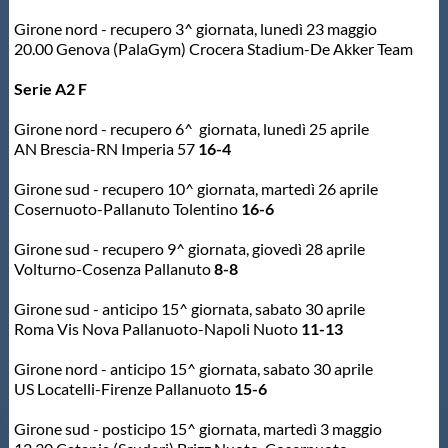
Galleria fotografica
Girone nord - recupero 3^ giornata, lunedì 23 maggio
20.00 Genova (PalaGym) Crocera Stadium-De Akker Team
Videogallery
Serie A2 F
Intranet
Girone nord - recupero 6^ giornata, lunedì 25 aprile
AN Brescia-RN Imperia 57
16-4
Webmail
Girone sud - recupero 10^ giornata, martedì 26 aprile
Cosernuoto-Pallanuto Tolentino
16-6
Contatti
Girone sud - recupero 9^ giornata, giovedì 28 aprile
Volturno-Cosenza Pallanuto
8-8
Mappa del sito
Girone sud - anticipo 15^ giornata, sabato 30 aprile
Roma Vis Nova Pallanuoto-Napoli Nuoto
11-13
Girone nord - anticipo 15^ giornata, sabato 30 aprile
US Locatelli-Firenze Pallanuoto
15-6
Girone sud - posticipo 15^ giornata, martedì 3 maggio