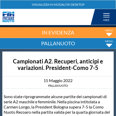
Federazione
Nuoto
IN EVIDENZA
PALLANUOTO
Pallanuoto
Campionati A2. Recuperi, anticipi e
Tuffi
variazioni. President-Como 7-5
Artistico
15
Maggio
2022
PALLANUOTO
Fondo
Sono state riprogrammate alcune partite dei campionati di
serie A2 maschile e femminile. Nella piscina intitolata a
Carmen Longo, la President Bologna supera 7-5 la Como
Salvamento
Nuoto Recoaro nella partita valida per la quarta giornata del