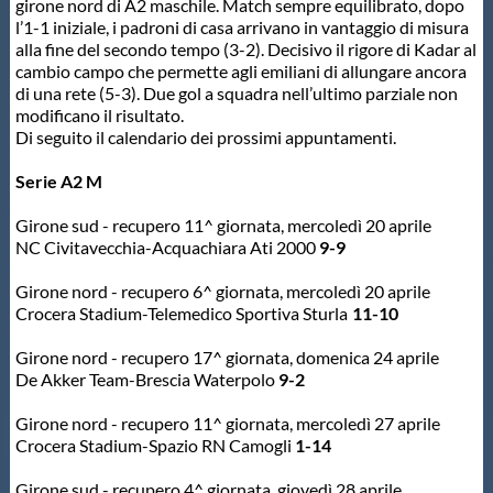
girone nord di A2 maschile. Match sempre equilibrato, dopo
l’1-1 iniziale, i padroni di casa arrivano in vantaggio di misura
Master
alla fine del secondo tempo (3-2). Decisivo il rigore di Kadar al
cambio campo che permette agli emiliani di allungare ancora
di una rete (5-3). Due gol a squadra nell’ultimo parziale non
Formazione
modificano il risultato.
Di seguito il calendario dei prossimi appuntamenti.
GUG
Serie A2 M
Girone sud - recupero 11^ giornata, mercoledì 20 aprile
Scuole Nuoto
NC Civitavecchia-Acquachiara Ati 2000
9-9
Girone nord - recupero 6^ giornata, mercoledì 20 aprile
Propaganda
Crocera Stadium-Telemedico Sportiva Sturla
11-10
Girone nord - recupero 17^ giornata, domenica 24 aprile
Centri Federali
De Akker Team-Brescia Waterpolo
9-2
Girone nord - recupero 11^ giornata, mercoledì 27 aprile
Crocera Stadium-Spazio RN Camogli
1-14
Area Legislativa
Girone sud - recupero 4^ giornata, giovedì 28 aprile