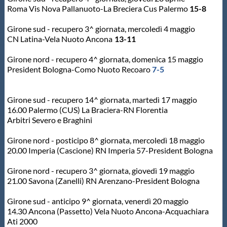
Roma Vis Nova Pallanuoto-La Breciera Cus Palermo
15-8
Protezione Civile
Girone sud - recupero 3^ giornata, mercoledì 4 maggio
CN Latina-Vela Nuoto Ancona
13-11
Qualità
Girone nord - recupero 4^ giornata, domenica 15 maggio
President Bologna-Como Nuoto Recoaro
7-5
Sostenibilità
Girone sud - recupero 14^ giornata, martedì 17 maggio
Privacy
16.00 Palermo (CUS) La Braciera-RN Florentia
Arbitri Severo e Braghini
Cookie Policy
Girone nord - posticipo 8^ giornata, mercoledì 18 maggio
20.00 Imperia (Cascione) RN Imperia 57-President Bologna
Archivio News
Girone nord - recupero 3^ giornata, giovedì 19 maggio
21.00 Savona (Zanelli) RN Arenzano-President Bologna
Flash News
Girone sud - anticipo 9^ giornata, venerdì 20 maggio
14.30 Ancona (Passetto) Vela Nuoto Ancona-Acquachiara
Ati 2000