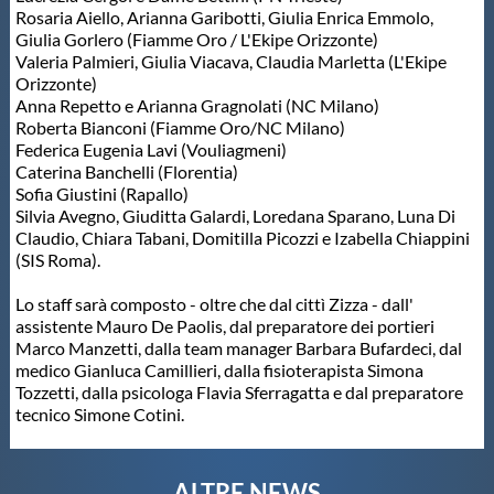
Rosaria Aiello, Arianna Garibotti, Giulia Enrica Emmolo,
Master
Giulia Gorlero (Fiamme Oro / L'Ekipe Orizzonte)
Valeria Palmieri, Giulia Viacava, Claudia Marletta (L'Ekipe
Orizzonte)
Formazione
Anna Repetto e Arianna Gragnolati (NC Milano)
Roberta Bianconi (Fiamme Oro/NC Milano)
Federica Eugenia Lavi (Vouliagmeni)
Caterina Banchelli (Florentia)
GUG
Sofia Giustini (Rapallo)
Silvia Avegno, Giuditta Galardi, Loredana Sparano, Luna Di
Claudio, Chiara Tabani, Domitilla Picozzi e Izabella Chiappini
Scuole Nuoto
(SIS Roma).
Lo staff sarà composto - oltre che dal cittì Zizza - dall'
Propaganda
assistente Mauro De Paolis, dal preparatore dei portieri
Marco Manzetti, dalla team manager Barbara Bufardeci, dal
medico Gianluca Camillieri, dalla fisioterapista Simona
Centri Federali
Tozzetti, dalla psicologa Flavia Sferragatta e dal preparatore
tecnico Simone Cotini.
Area Legislativa