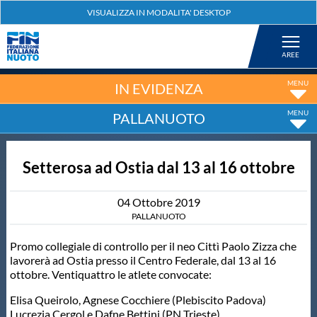
Federazione
Nuoto
IN EVIDENZA
PALLANUOTO
Pallanuoto
Setterosa ad Ostia dal 13 al 16 ottobre
Tuffi
04
Ottobre
2019
Artistico
PALLANUOTO
Promo collegiale di controllo per il neo Cittì Paolo Zizza che
Fondo
lavorerà ad Ostia presso il Centro Federale, dal 13 al 16
ottobre. Ventiquattro le atlete convocate:
Salvamento
Elisa Queirolo, Agnese Cocchiere (Plebiscito Padova)
Lucrezia Cergol e Dafne Bettini (PN Trieste)