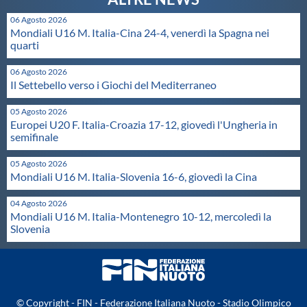
Protezione Civile
06 Agosto 2026
Mondiali U16 M. Italia-Cina 24-4, venerdì la Spagna nei
quarti
Qualità
06 Agosto 2026
Il Settebello verso i Giochi del Mediterraneo
Sostenibilità
05 Agosto 2026
Europei U20 F. Italia-Croazia 17-12, giovedì l'Ungheria in
semifinale
Privacy
05 Agosto 2026
Mondiali U16 M. Italia-Slovenia 16-6, giovedì la Cina
Cookie Policy
04 Agosto 2026
Mondiali U16 M. Italia-Montenegro 10-12, mercoledì la
Archivio News
Slovenia
Flash News
© Copyright - FIN - Federazione Italiana Nuoto - Stadio Olimpico