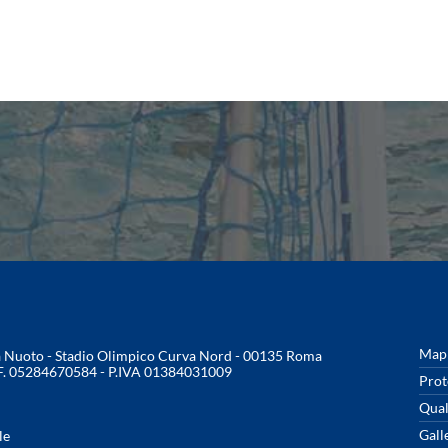
Mapp
na Nuoto - Stadio Olimpico Curva Nord - 00135 Roma
.F. 05284670584 - P.IVA 01384031009
Prot
Qual
Gall
le