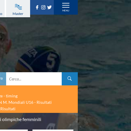
to
Master
va
ze - timing
 M. Mondiali U16 - Risultati
Risultati
ni olimpiche femminili