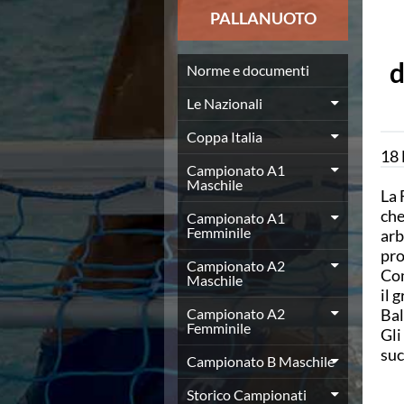
News
PALLANUOTO
Flash News
Europei a modo Mei
d
Nuoto
Norme e documenti
Eventi attività agonistica
Le Nazionali
Calendario nazionale
Norme e documenti
Coppa Italia
Risultati e Classifiche
18
Graduatorie
Campionato A1
Maschile
Graduatorie Stagione 2025-2026
La 
Azzurri
che
Campionato A1
Records
Femminile
arb
News
pro
Campionato A2
Flash News
Com
Maschile
Pallanuoto
il 
Norme e documenti
Campionato A2
Bal
Le Nazionali
Femminile
Gli
Coppa Italia
suc
Campionato B Maschile
Campionato A1 Maschile
Campionato A1 Femminile
Storico Campionati