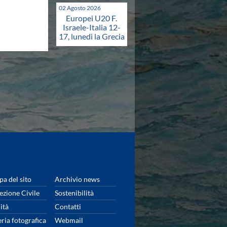
02 Agosto 2026
Europei U20 F.
Israele-Italia 12-
17, lunedì la Grecia
a del sito
Archivio news
ezione Civile
Sostenibilità
ità
Contatti
eria fotografica
Webmail