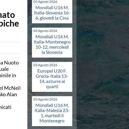
05 Agosto 2026
Mondiali U16 M.
nato
Italia-Slovenia 16-
6, giovedì la Cina
mpiche
04 Agosto 2026
Mondiali U16 M.
Italia-Montenegro
10-12, mercoledì
la Slovenia
ana Nuoto
03 Agosto 2026
uale
Europei U20 F.
inile in
Grecia-Italia 13-
14, azzurre ai
quarti
ael McNeil
ako Alan
03 Agosto 2026
Mondiali U16 M.
nicati
Italia-Malesia 23-
1, martedì il
Montenegro