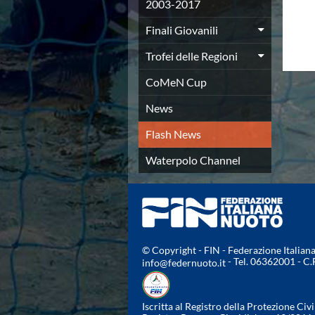
Campionato A2 Maschile
2003-2017
Campionato A2 Femminile
Finali Giovanili
Campionato B Maschile
Storico Campionati 2003-2017
Trofei delle Regioni
Finali Giovanili
Trofei delle Regioni
CoMeN Cup
CoMeN Cup
News
News
Flash News
Flash News
Waterpolo Channel
Tuffi
Waterpolo Channel
Eventi
Norme e documenti
Risultati e Classifiche
Azzurri
News
Flash News
© Copyright - FIN - Federazione Italia
- Tel. 06362001 - C
info@federnuoto.it
Artistico
Eventi
Norme e documenti
Iscritta al Registro della Protezione Civi
Risultati e Classifiche