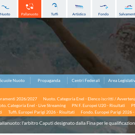
Nuoto
Pallanuoto
Tuffi
Artistico
Fondo
Salvamen
Scuole Nuoto
Propaganda
Centri Federali
Area Legislati
seramenti 2026/2027
Nuoto. Categoria Enel - Elenco iscritti / Avverten
to. Categoria Enel - Live Streaming
PN F. Europei U20 - Risultati
PN
ti
Tuffi. Europei Parigi 2026 - Risultati
Fondo. Europei Parigi 2026 - 
allanuoto: l'arbitro Caputi designato dalla Fina per le qualificazio