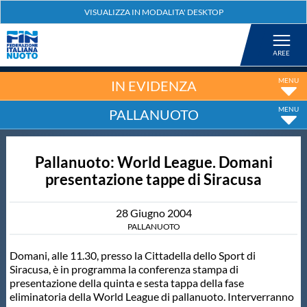
Federazione
Nuoto
IN EVIDENZA
PALLANUOTO
Pallanuoto
Pallanuoto: World League. Domani
Tuffi
presentazione tappe di Siracusa
Artistico
28
Giugno
2004
PALLANUOTO
Fondo
Domani, alle 11.30, presso la Cittadella dello Sport di
Siracusa, è in programma la conferenza stampa di
presentazione della quinta e sesta tappa della fase
Salvamento
eliminatoria della World League di pallanuoto. Interverranno