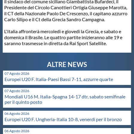
il sindaco del comune siciliano Giambattista Bufardeci, il
Presidente del Circolo Canottieri Ortigia Giuseppe Marotta,
Master
il CT della Nazionale Paolo De Crescenzo, il capitano azzurro
Carlo Silipo e il Ct della Grecia Sandro Campagna.
Formazione
L'Italia affronterà mercoledì e giovedì la Grecia, e sabato e
domenica il Brasile. Le quattro partite inizieranno alle 19 e
saranno trasmesse in diretta da Rai Sport Satellite.
GUG
Scuole Nuoto
07 Agosto 2026
Europei U20 F. Italia-Paesi Bassi 7-11, azzurre quarte
Propaganda
07 Agosto 2026
Mondiali U16 M. Italia-Spagna 14-17 dtr, sabato semifinale
per il quinto posto
Centri Federali
06 Agosto 2026
Europei U20 F. Ungheria-Italia 10-8, venerdì per il bronzo
Area Legislativa
06 Agosto 2026