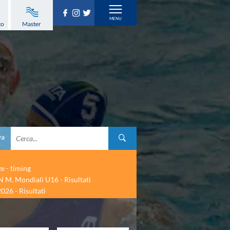
to
Master
va
ze - timing
 M. Mondiali U16 - Risultati
026 - Risultati