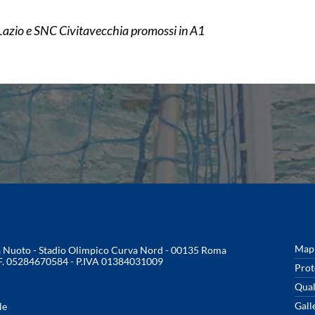
Lazio e SNC Civitavecchia promossi in A1
Mapp
na Nuoto - Stadio Olimpico Curva Nord - 00135 Roma
.F. 05284670584 - P.IVA 01384031009
Prot
Qual
Gall
le