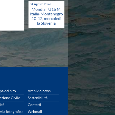
04 Agosto 2026
Mondiali U16 M.
Italia-Montenegro
10-12, mercoledì
la Slovenia
a del sito
Archivio news
ezione Civile
Sostenibilità
ità
Contatti
eria fotografica
Webmail