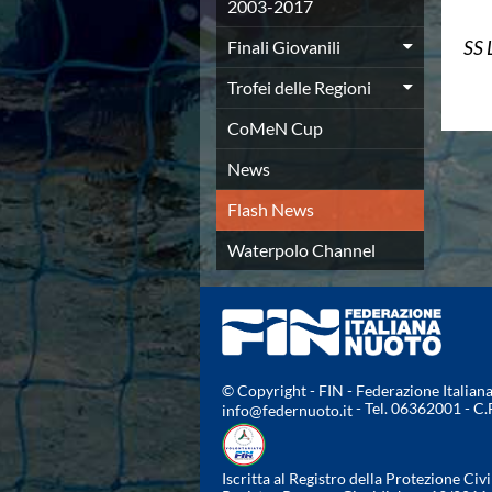
Campionato A2 Maschile
2003-2017
Campionato A2 Femminile
SS 
Finali Giovanili
Campionato B Maschile
Storico Campionati 2003-2017
Trofei delle Regioni
Finali Giovanili
Trofei delle Regioni
CoMeN Cup
CoMeN Cup
News
News
Flash News
Flash News
Waterpolo Channel
Tuffi
Waterpolo Channel
Eventi
Norme e documenti
Risultati e Classifiche
Azzurri
News
Flash News
© Copyright - FIN - Federazione Italia
- Tel. 06362001 - C
info@federnuoto.it
Artistico
Eventi
Norme e documenti
Iscritta al Registro della Protezione Civi
Risultati e Classifiche