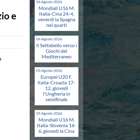
06 Agosto 2026
Mondiali U16 M.
io e
Italia-Cina 24-4,
venerdì la Spagna
nei quarti
06 Agosto 2026
Il Settebello verso i
Giochi del
Mediterraneo
o
05 Agosto 2026
Europei U20 F.
Italia-Croazia 17-
12, giovedì
l'Ungheria in
semifinale
05 Agosto 2026
Mondiali U16 M.
Italia-Slovenia 16-
6, giovedì la Cina