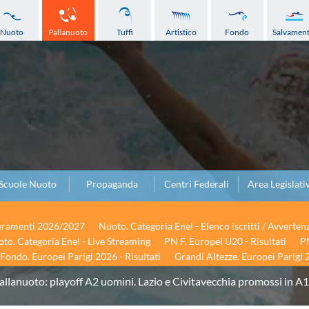
Nuoto
Pallanuoto
Tuffi
Artistico
Fondo
Salvamen
Scuole Nuoto
Propaganda
Centri Federali
Area Legislati
seramenti 2026/2027
Nuoto. Categoria Enel - Elenco iscritti / Avverten
to. Categoria Enel - Live Streaming
PN F. Europei U20 - Risultati
PN
Fondo. Europei Parigi 2026 - Risultati
Grandi Altezze. Europei Parigi 2
allanuoto: playoff A2 uomini. Lazio e Civitavecchia promossi in A1