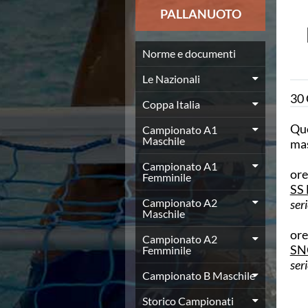
News
PALLANUOTO
Flash News
Europei a modo Mei
Nuoto
Norme e documenti
Eventi attività agonistica
Le Nazionali
Calendario nazionale
30
Norme e documenti
Coppa Italia
Risultati e Classifiche
Que
Graduatorie
Campionato A1
Maschile
mas
Graduatorie Stagione 2025-2026
Azzurri
Campionato A1
ore
Records
Femminile
SS 
News
Campionato A2
ser
Flash News
Maschile
Pallanuoto
ore
Norme e documenti
Campionato A2
SNC
Le Nazionali
Femminile
ser
Coppa Italia
Campionato B Maschile
Campionato A1 Maschile
Campionato A1 Femminile
Storico Campionati