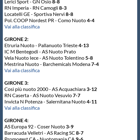
Lerici Sport - GN Osio
8-8
RN Imperia - RN Camogli
8-3
Master
Locatelli GE - Sportiva Nervi
8-8
Pol. COOP Nordest PR - Como Nuoto
4-4
Vai alla classifica
Formazione
GIRONE 2:
Etruria Nuoto - Pallanuoto Trieste
4-13
GUG
IC M Bentegodi - AS Nuoto Prato
Vela Nuoto Iece - AS Nuoto Tolentino
5-8
Mestrina Nuoto - Barchemicals Modena
7-4
Scuole Nuoto
Vai alla classifica
GIRONE 3:
Propaganda
Così più nuoto 2000 - AS Acquachiara
3-12
RN Caserta - AS Nuoto Vesuvio
7-7
Invicta N Potenza - Salernitana Nuoto
4-11
Centri Federali
Vai alla classifica
GIRONE 4:
AS Europa 92 - Coser Nuoto
3-9
Area Legislativa
Barracuda Velletri - AS Racing SC
8-7
Promogest CA - Nuotomania CA
9-6