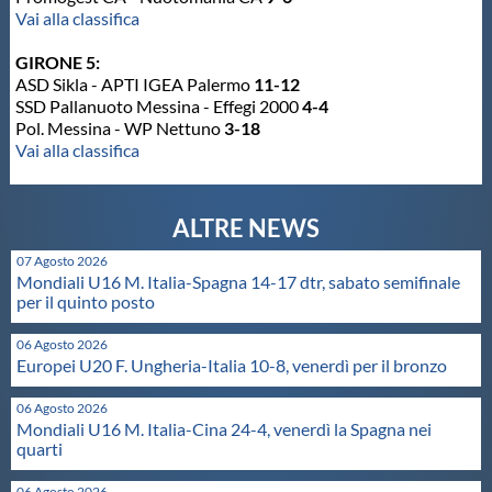
Vai alla classifica
Protezione Civile
GIRONE 5:
ASD Sikla - APTI IGEA Palermo
11-12
Qualità
SSD Pallanuoto Messina - Effegi 2000
4-4
Pol. Messina - WP Nettuno
3-18
Vai alla classifica
Sostenibilità
Privacy
07 Agosto 2026
Mondiali U16 M. Italia-Spagna 14-17 dtr, sabato semifinale
Cookie Policy
per il quinto posto
06 Agosto 2026
Archivio News
Europei U20 F. Ungheria-Italia 10-8, venerdì per il bronzo
06 Agosto 2026
Flash News
Mondiali U16 M. Italia-Cina 24-4, venerdì la Spagna nei
quarti
06 Agosto 2026