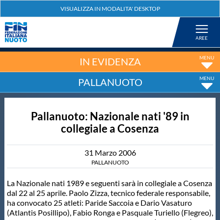
Federazione
Nuoto
IN EVIDENZA
PALLANUOTO
Pallanuoto
Pallanuoto: Nazionale nati '89 in
Tuffi
collegiale a Cosenza
Artistico
31
Marzo
2006
PALLANUOTO
Fondo
La Nazionale nati 1989 e seguenti sarà in collegiale a Cosenza
dal 22 al 25 aprile. Paolo Zizza, tecnico federale responsabile,
ha convocato 25 atleti: Paride Saccoia e Dario Vasaturo
Salvamento
(Atlantis Posillipo), Fabio Ronga e Pasquale Turiello (Flegreo),