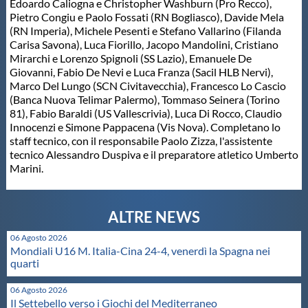
Edoardo Caliogna e Christopher Washburn (Pro Recco),
Pietro Congiu e Paolo Fossati (RN Bogliasco), Davide Mela
Master
(RN Imperia), Michele Pesenti e Stefano Vallarino (Filanda
Carisa Savona), Luca Fiorillo, Jacopo Mandolini, Cristiano
Mirarchi e Lorenzo Spignoli (SS Lazio), Emanuele De
Formazione
Giovanni, Fabio De Nevi e Luca Franza (Sacil HLB Nervi),
Marco Del Lungo (SCN Civitavecchia), Francesco Lo Cascio
(Banca Nuova Telimar Palermo), Tommaso Seinera (Torino
GUG
81), Fabio Baraldi (US Vallescrivia), Luca Di Rocco, Claudio
Innocenzi e Simone Pappacena (Vis Nova). Completano lo
staff tecnico, con il responsabile Paolo Zizza, l'assistente
Scuole Nuoto
tecnico Alessandro Duspiva e il preparatore atletico Umberto
Marini.
Propaganda
Centri Federali
06 Agosto 2026
Mondiali U16 M. Italia-Cina 24-4, venerdì la Spagna nei
quarti
Area Legislativa
06 Agosto 2026
Il Settebello verso i Giochi del Mediterraneo