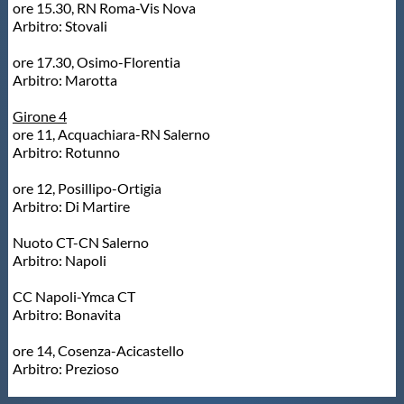
Galleria fotografica
ore 15.30, RN Roma-Vis Nova
Arbitro: Stovali
Videogallery
ore 17.30, Osimo-Florentia
Arbitro: Marotta
Intranet
Girone 4
ore 11, Acquachiara-RN Salerno
Arbitro: Rotunno
Webmail
ore 12, Posillipo-Ortigia
Arbitro: Di Martire
Contatti
Nuoto CT-CN Salerno
Arbitro: Napoli
Mappa del sito
CC Napoli-Ymca CT
Arbitro: Bonavita
ore 14, Cosenza-Acicastello
Arbitro: Prezioso