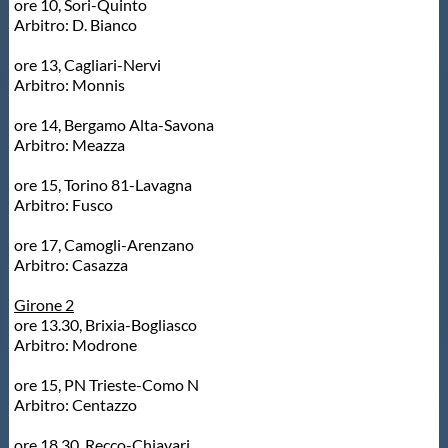
ore 10, Sori-Quinto
Arbitro: D. Bianco
Master
ore 13, Cagliari-Nervi
Arbitro: Monnis
Formazione
ore 14, Bergamo Alta-Savona
Arbitro: Meazza
GUG
ore 15, Torino 81-Lavagna
Arbitro: Fusco
Scuole Nuoto
ore 17, Camogli-Arenzano
Arbitro: Casazza
Propaganda
Girone 2
ore 13.30, Brixia-Bogliasco
Centri Federali
Arbitro: Modrone
ore 15, PN Trieste-Como N
Arbitro: Centazzo
Area Legislativa
ore 18.30, Recco-Chiavari