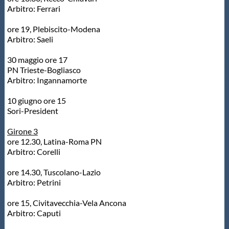
Arbitro: Ferrari
Protezione Civile
ore 19, Plebiscito-Modena
Arbitro: Saeli
Qualità
30 maggio ore 17
PN Trieste-Bogliasco
Sostenibilità
Arbitro: Ingannamorte
10 giugno ore 15
Privacy
Sori-President
Girone 3
Cookie Policy
ore 12.30, Latina-Roma PN
Arbitro: Corelli
Archivio News
ore 14.30, Tuscolano-Lazio
Arbitro: Petrini
Flash News
ore 15, Civitavecchia-Vela Ancona
Arbitro: Caputi