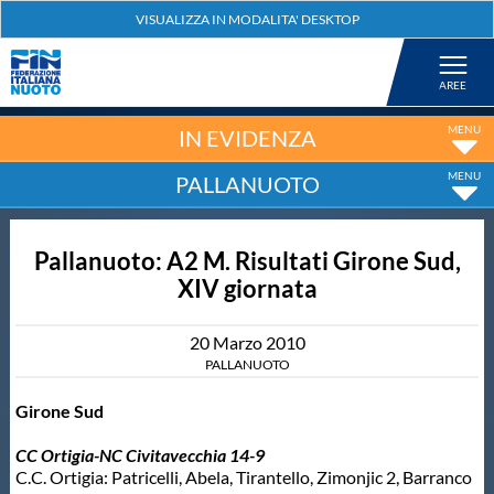
Federazione
Nuoto
IN EVIDENZA
PALLANUOTO
Pallanuoto
Pallanuoto: A2 M. Risultati Girone Sud,
Tuffi
XIV giornata
Artistico
20
Marzo
2010
PALLANUOTO
Fondo
Girone Sud
CC Ortigia-NC Civitavecchia 14-9
Salvamento
C.C. Ortigia: Patricelli, Abela, Tirantello, Zimonjic 2, Barranco