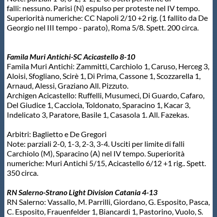
falli: nessuno. Parisi (N) espulso per proteste nel IV tempo.
Protezione Civile
Superiorità numeriche: CC Napoli 2/10 +2 rig. (1 fallito da De
Georgio nel III tempo - parato), Roma 5/8. Spett. 200 circa.
Qualità
Famila Muri Antichi-SC Acicastello 8-10
Famila Muri Antichi: Zammitti, Carchiolo 1, Caruso, Herceg 3,
Sostenibilità
Aloisi, Sfogliano, Scirè 1, Di Prima, Cassone 1, Scozzarella 1,
Arnaud, Alessi, Graziano All. Pizzuto.
Archigen Acicastello: Ruffelli, Musumeci, Di Guardo, Cafaro,
Privacy
Del Giudice 1, Cacciola, Toldonato, Sparacino 1, Kacar 3,
Indelicato 3, Paratore, Basile 1, Casasola 1. All. Fazekas.
Cookie Policy
Arbitri: Baglietto e De Gregori
Note: parziali 2-0, 1-3, 2-3, 3-4. Usciti per limite di falli
Carchiolo (M), Sparacino (A) nel IV tempo. Superiorità
Archivio News
numeriche: Muri Antichi 5/15, Acicastello 6/12 +1 rig.. Spett.
350 circa.
Flash News
RN Salerno-Strano Light Division Catania 4-13
RN Salerno: Vassallo, M. Parrilli, Giordano, G. Esposito, Pasca,
C. Esposito, Frauenfelder 1, Biancardi 1, Pastorino, Vuolo, S.