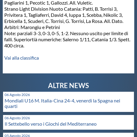
Galleria fotografica
Pagliarini 1, Pecotic 1, Gallozzi. All. Vuletic.
Strano Light Division Nuoto Catania: Patti, B. Torrisi 3,
Privitera 1, Tagliaferri, David 4, Iuppa 1, Scebba, Nikolic 3,
Videogallery
Erbicella 1, Scuderi, C. Torrisi, G. Torrisi, La Rosa. All. Dato.
Arbitri: Marongiu e Petrini
Note: parziali 3-3, 0-3, 0-5, 1-2. Nessuno uscito per limite di
Intranet
falli. Superiortià numeriche: Salerno 1/11, Catania 1/3. Spett.
400 circa.
Webmail
Vai alla classifica
Contatti
Mappa del sito
06 Agosto 2026
Mondiali U16 M. Italia-Cina 24-4, venerdì la Spagna nei
quarti
06 Agosto 2026
Il Settebello verso i Giochi del Mediterraneo
05 Agosto 2026