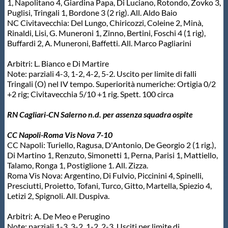
1, Napolitano 4, Giardina Papa, Di Luciano, Rotondo, Zovko 3,
Puglisi, Tringali 1, Bordone 3 (2 rig). All. Aldo Baio
Master
NC Civitavecchia: Del Lungo, Chiricozzi, Coleine 2, Minà,
Rinaldi, Lisi, G. Muneroni 1, Zinno, Bertini, Foschi 4 (1 rig),
Buffardi 2, A. Muneroni, Baffetti. All. Marco Pagliarini
Formazione
Arbitri: L. Bianco e Di Martire
Note: parziali 4-3, 1-2, 4-2, 5-2. Uscito per limite di falli
GUG
Tringali (O) nel IV tempo. Superiorità numeriche: Ortigia 0/2
+2 rig; Civitavecchia 5/10 +1 rig. Spett. 100 circa
Scuole Nuoto
RN Cagliari-CN Salerno n.d. per assenza squadra ospite
CC Napoli-Roma Vis Nova 7-10
Propaganda
CC Napoli: Turiello, Ragusa, D'Antonio, De Georgio 2 (1 rig.),
Di Martino 1, Renzuto, Simonetti 1, Perna, Parisi 1, Mattiello,
Talamo, Ronga 1, Postiglione 1. All. Zizza.
Centri Federali
Roma Vis Nova: Argentino, Di Fulvio, Piccinini 4, Spinelli,
Presciutti, Proietto, Tofani, Turco, Gitto, Martella, Spiezio 4,
Letizi 2, Spignoli. All. Duspiva.
Area Legislativa
Arbitri: A. De Meo e Perugino
Note: parziali 1-3, 3-2, 1-2, 2-3. Usciti per limite di