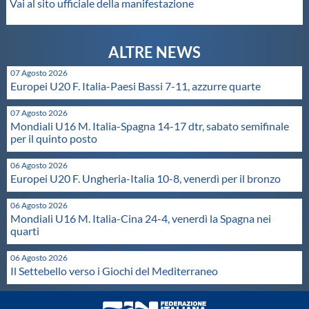
Vai al sito ufficiale della manifestazione
Master
Formazione
07 Agosto 2026
Europei U20 F. Italia-Paesi Bassi 7-11, azzurre quarte
GUG
07 Agosto 2026
Mondiali U16 M. Italia-Spagna 14-17 dtr, sabato semifinale
per il quinto posto
Scuole Nuoto
06 Agosto 2026
Europei U20 F. Ungheria-Italia 10-8, venerdì per il bronzo
Propaganda
06 Agosto 2026
Mondiali U16 M. Italia-Cina 24-4, venerdì la Spagna nei
quarti
Centri Federali
06 Agosto 2026
Il Settebello verso i Giochi del Mediterraneo
Area Legislativa