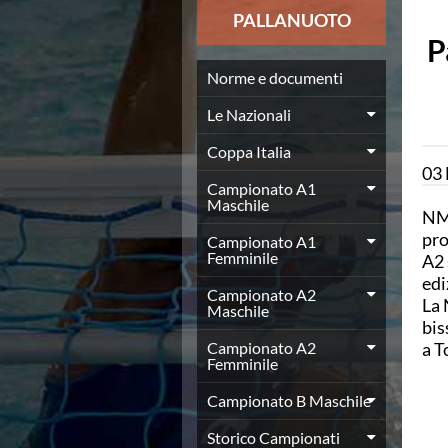
News
PALLANUOTO
Flash News
P
Europei a modo Mei
Nuoto
Norme e documenti
Eventi attività agonistica
Le Nazionali
Calendario nazionale
Norme e documenti
Coppa Italia
Risultati e Classifiche
03
Graduatorie
Campionato A1
Maschile
Graduatorie Stagione 2025-2026
NMG
Azzurri
pro
Campionato A1
Records
Femminile
A2 
News
edi
Campionato A2
Flash News
La 
Maschile
Pallanuoto
bis
Norme e documenti
Campionato A2
a T
Le Nazionali
Femminile
Coppa Italia
Campionato B Maschile
Campionato A1 Maschile
Campionato A1 Femminile
Storico Campionati