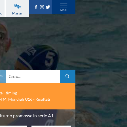
to
Master
va
ze - timing
 M. Mondiali U16 - Risultati
lturno promosse in serie A1