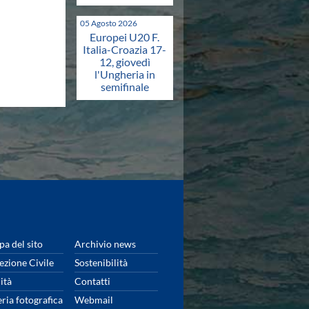
05 Agosto 2026
Europei U20 F.
Italia-Croazia 17-
12, giovedì
l'Ungheria in
semifinale
a del sito
Archivio news
ezione Civile
Sostenibilità
ità
Contatti
eria fotografica
Webmail