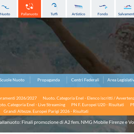
Nuoto
Pallanuoto
Tuffi
Artistico
Fondo
Salvamen
Scuole Nuoto
Propaganda
Centri Federali
Area Legislati
seramenti 2026/2027
Nuoto. Categoria Enel - Elenco iscritti / Avverten
to. Categoria Enel - Live Streaming
PN F. Europei U20 - Risultati
PN
Grandi Altezze. Europei Parigi 2026 - Risultati
allanuoto: Finali promozione di A2 fem. NMG Mobile Firenze e Vo