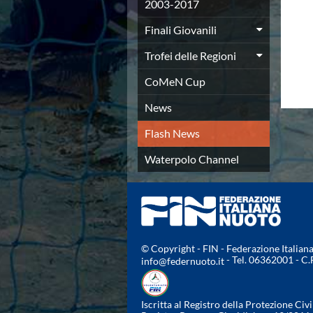
Campionato A2 Maschile
2003-2017
Campionato A2 Femminile
Finali Giovanili
Campionato B Maschile
Storico Campionati 2003-2017
Trofei delle Regioni
Finali Giovanili
Trofei delle Regioni
CoMeN Cup
CoMeN Cup
News
News
Flash News
Flash News
Waterpolo Channel
Tuffi
Waterpolo Channel
Eventi
Norme e documenti
Risultati e Classifiche
Azzurri
News
Flash News
© Copyright - FIN - Federazione Italia
- Tel. 06362001 - C
info@federnuoto.it
Artistico
Eventi
Norme e documenti
Iscritta al Registro della Protezione Civi
Risultati e Classifiche