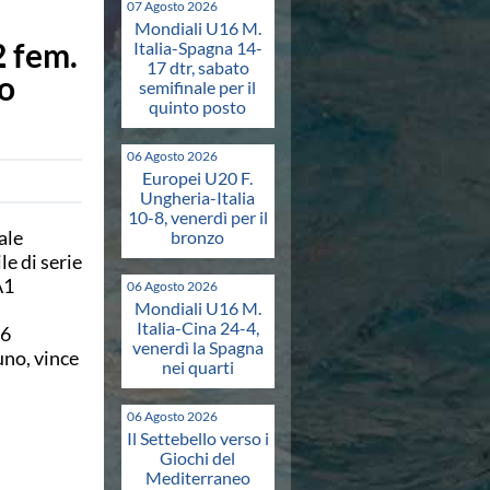
07 Agosto 2026
Mondiali U16 M.
2 fem.
Italia-Spagna 14-
17 dtr, sabato
o
semifinale per il
quinto posto
06 Agosto 2026
Europei U20 F.
Ungheria-Italia
10-8, venerdì per il
ale
bronzo
e di serie
A1
06 Agosto 2026
Mondiali U16 M.
Italia-Cina 24-4,
-6
venerdì la Spagna
uno, vince
nei quarti
06 Agosto 2026
Il Settebello verso i
Giochi del
Mediterraneo