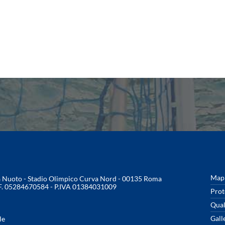
Mapp
na Nuoto - Stadio Olimpico Curva Nord - 00135 Roma
.F. 05284670584 - P.IVA 01384031009
Prot
Qual
Gall
le