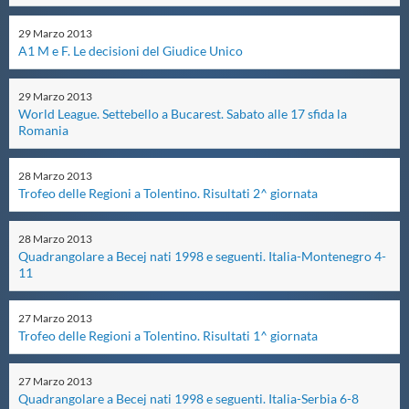
Master
29
Marzo
2013
A1 M e F. Le decisioni del Giudice Unico
Formazione
29
Marzo
2013
World League. Settebello a Bucarest. Sabato alle 17 sfida la
Romania
GUG
28
Marzo
2013
Trofeo delle Regioni a Tolentino. Risultati 2^ giornata
Scuole Nuoto
28
Marzo
2013
Propaganda
Quadrangolare a Becej nati 1998 e seguenti. Italia-Montenegro 4-
11
Centri Federali
27
Marzo
2013
Trofeo delle Regioni a Tolentino. Risultati 1^ giornata
Area Legislativa
27
Marzo
2013
Quadrangolare a Becej nati 1998 e seguenti. Italia-Serbia 6-8