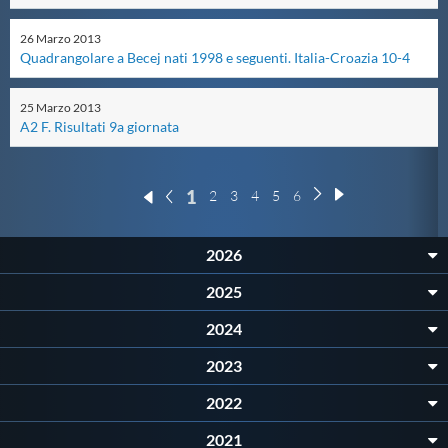
Protezione Civile
26
Marzo
2013
Quadrangolare a Becej nati 1998 e seguenti. Italia-Croazia 10-4
Qualità
25
Marzo
2013
A2 F. Risultati 9a giornata
Sostenibilità
1
2
3
4
5
6
Privacy
2026
Cookie Policy
2025
Archivio News
2024
2023
Flash News
2022
2021