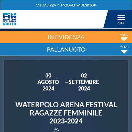
Federazione
Nuoto
IN EVIDENZA
PALLANUOTO
Pallanuoto
Tuffi
30
02
AGOSTO
SETTEMBRE
Artistico
2024
2024
WATERPOLO ARENA FESTIVAL
Fondo
RAGAZZE FEMMINILE
2023-2024
Salvamento