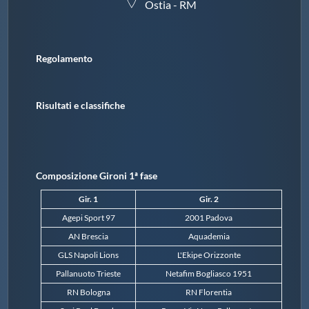
Ostia - RM
Master
Regolamento
Formazione
Risultati e classifiche
GUG
Scuole Nuoto
Composizione Gironi 1ª fase
Propaganda
Gir. 1
Gir. 2
Agepi Sport 97
2001 Padova
Centri Federali
AN Brescia
Aquademia
GLS Napoli Lions
L'Ekipe Orizzonte
Pallanuoto Trieste
Netafim Bogliasco 1951
Area Legislativa
RN Bologna
RN Florentia