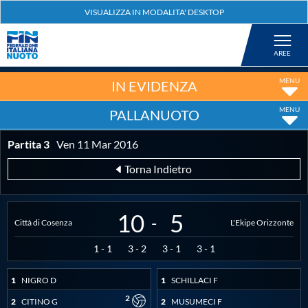
Federazione
Nuoto
IN EVIDENZA
PALLANUOTO
Pallanuoto
Partita 3
Ven 11 Mar 2016
Tuffi
Torna Indietro
Artistico
10
5
-
Città di Cosenza
L'Ekipe Orizzonte
Fondo
1
-
1
3
-
2
3
-
1
3
-
1
1
NIGRO D
1
SCHILLACI F
Salvamento
2
2
CITINO G
2
MUSUMECI F