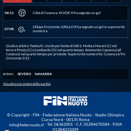
Protezione Civile
06:11
Città di Cosenza: KOIDE M ha segnato un gol
Qualità
L'Ekipe Orizzonte: GRILLO R ha segnato un gol in superiorità
07:08
numerica
Sostenibilità
Giudice arbitro Tedeschi. Uscite per limite di falli S. Motta e Marani (C) nel
terzo e Presta (C) e Lombardo (O) nel quarto tempo. Ammonito Capanna (all
Cosenza) nel quarto tempo per proteste. Superiorità numeriche: Cosenza 6/9 e
Orizzonte 3/12
Privacy
Arbitri:
SEVERO
NAVARRA
Cookie Policy
Visualizza la sintesi della partita
Archivio News
Flash News
© Copyright - FIN - Federazione Italiana Nuoto - Stadio Olimpico
Curva Nord - 00135 Roma
- Tel. 06362001 - C.F. 05284670584 - P.IVA
info@federnuoto.it
01384031009