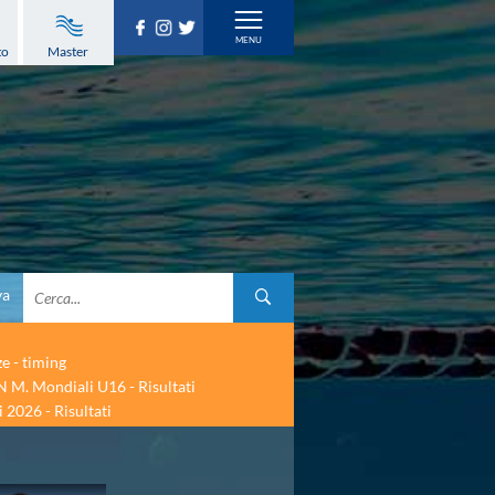
to
Master
va
ze - timing
 M. Mondiali U16 - Risultati
 2026 - Risultati