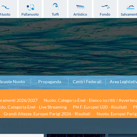
Nuoto
Pallanuoto
Tuffi
Artistico
Fondo
Salvamen
Scuole Nuoto
Propaganda
Centri Federali
Area Legislati
seramenti 2026/2027
Nuoto. Categoria Enel - Elenco iscritti / Avverten
to. Categoria Enel - Live Streaming
PN F. Europei U20 - Risultati
PN
Grandi Altezze. Europei Parigi 2026 - Risultati
Nuoto. Europei Parigi