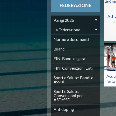
26
Giu
News
FEDERAZIONE
Flash News
Europei a modo Mei
Atti
Nuoto
Parigi 2026
a
Eventi attività agonistica
La Federazione
Calendario nazionale
Norme e documenti
Norme e documenti
Risultati e Classifiche
07
Giu
Graduatorie
Bilanci
Graduatorie Stagione 2025-2026
FIN: Bandi di gara
Azzurri
Records
FIN: Convenzioni Enti
News
Acqu
Flash News
Sport e Salute: Bandi e
festa
Avvisi
Pallanuoto
Norme e documenti
Sport e Salute:
Le Nazionali
Convenzioni per
ASD/SSD
Coppa Italia
Campionato A1 Maschile
Antidoping
Campionato A1 Femminile