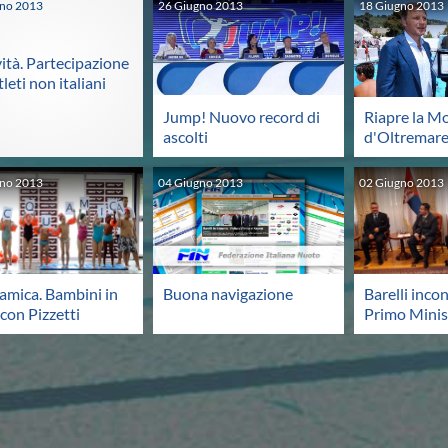
gno
2013
26
Giugno
2013
18
Giugno
2013
vità. Partecipazione
tleti non italiani
Jump! Nuovo record di
Riapre la M
ascolti
d'Oltremar
gno
2013
04
Giugno
2013
02
Giugno
2013
amica. Bambini in
Buona navigazione
Barelli incon
 con Pizzetti
Primo Minis