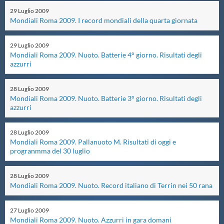
29
Luglio
2009
Master
Mondiali Roma 2009. I record mondiali della quarta giornata
29
Luglio
2009
Formazione
Mondiali Roma 2009. Nuoto. Batterie 4° giorno. Risultati degli
azzurri
GUG
28
Luglio
2009
Mondiali Roma 2009. Nuoto. Batterie 3° giorno. Risultati degli
azzurri
Scuole Nuoto
28
Luglio
2009
Propaganda
Mondiali Roma 2009. Pallanuoto M. Risultati di oggi e
progranmma del 30 luglio
Centri Federali
28
Luglio
2009
Mondiali Roma 2009. Nuoto. Record italiano di Terrin nei 50 rana
Area Legislativa
27
Luglio
2009
Mondiali Roma 2009. Nuoto. Azzurri in gara domani