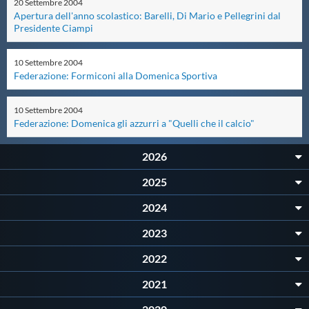
20
Settembre
2004
Apertura dell'anno scolastico: Barelli, Di Mario e Pellegrini dal
Master
Presidente Ciampi
10
Settembre
2004
Formazione
Federazione: Formiconi alla Domenica Sportiva
GUG
10
Settembre
2004
Federazione: Domenica gli azzurri a "Quelli che il calcio"
Scuole Nuoto
2026
2025
Propaganda
2024
2023
Centri Federali
2022
Area Legislativa
2021