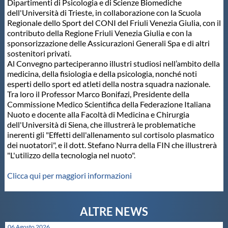
Dipartimenti di Psicologia e di Scienze Biomediche
dell'Università di Trieste, in collaborazione con la Scuola
Master
Regionale dello Sport del CONI del Friuli Venezia Giulia, con il
contributo della Regione Friuli Venezia Giulia e con la
sponsorizzazione delle Assicurazioni Generali Spa e di altri
Formazione
sostenitori privati.
Al Convegno parteciperanno illustri studiosi nell’ambito della
medicina, della fisiologia e della psicologia, nonché noti
GUG
esperti dello sport ed atleti della nostra squadra nazionale.
Tra loro il Professor Marco Bonifazi, Presidente della
Commissione Medico Scientifica della Federazione Italiana
Scuole Nuoto
Nuoto e docente alla Facoltà di Medicina e Chirurgia
dell'Università di Siena, che illustrerà le problematiche
inerenti gli "Effetti dell'allenamento sul cortisolo plasmatico
Propaganda
dei nuotatori", e il dott. Stefano Nurra della FIN che illustrerà
"L'utilizzo della tecnologia nel nuoto".
Centri Federali
Clicca qui per maggiori informazioni
Area Legislativa
06 Agosto 2026