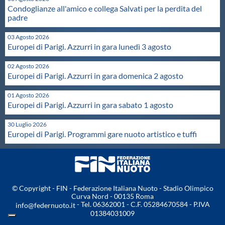
Condoglianze all'amico e collega Salvati per la perdita del
Protezione Civile
padre
03 Agosto 2026
Qualità
Europei di Parigi. Azzurri in gara lunedì 3 agosto
02 Agosto 2026
Sostenibilità
Europei di Parigi. Azzurri in gara domenica 2 agosto
01 Agosto 2026
Privacy
Europei di Parigi. Azzurri in gara sabato 1 agosto
30 Luglio 2026
Cookie Policy
Europei di Parigi. Programmi gare nuoto artistico e tuffi
Archivio News
© Copyright - FIN - Federazione Italiana Nuoto - Stadio Olimpico
Flash News
Curva Nord - 00135 Roma
- Tel. 06362001 - C.F. 05284670584 - P.IVA
info@federnuoto.it
01384031009