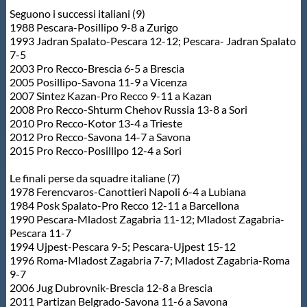
Galleria fotografica
Seguono i successi italiani (9)
1988 Pescara-Posillipo 9-8 a Zurigo
Videogallery
1993 Jadran Spalato-Pescara 12-12; Pescara- Jadran Spalato
7-5
2003 Pro Recco-Brescia 6-5 a Brescia
2005 Posillipo-Savona 11-9 a Vicenza
Intranet
2007 Sintez Kazan-Pro Recco 9-11 a Kazan
2008 Pro Recco-Shturm Chehov Russia 13-8 a Sori
2010 Pro Recco-Kotor 13-4 a Trieste
Webmail
2012 Pro Recco-Savona 14-7 a Savona
2015 Pro Recco-Posillipo 12-4 a Sori
Contatti
Le finali perse da squadre italiane (7)
1978 Ferencvaros-Canottieri Napoli 6-4 a Lubiana
1984 Posk Spalato-Pro Recco 12-11 a Barcellona
Mappa del sito
1990 Pescara-Mladost Zagabria 11-12; Mladost Zagabria-
Pescara 11-7
1994 Ujpest-Pescara 9-5; Pescara-Ujpest 15-12
1996 Roma-Mladost Zagabria 7-7; Mladost Zagabria-Roma
9-7
2006 Jug Dubrovnik-Brescia 12-8 a Brescia
2011 Partizan Belgrado-Savona 11-6 a Savona