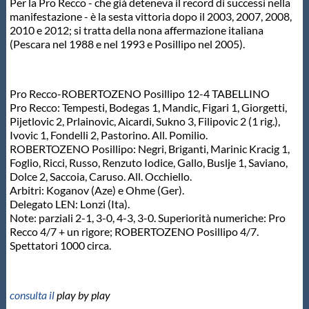
Per la Pro Recco - che già deteneva il record di successi nella
Protezione Civile
manifestazione - è la sesta vittoria dopo il 2003, 2007, 2008,
2010 e 2012; si tratta della nona affermazione italiana
(Pescara nel 1988 e nel 1993 e Posillipo nel 2005).
Qualità
Pro Recco-ROBERTOZENO Posillipo 12-4 TABELLINO
Sostenibilità
Pro Recco: Tempesti, Bodegas 1, Mandic, Figari 1, Giorgetti,
Pijetlovic 2, Prlainovic, Aicardi, Sukno 3, Filipovic 2 (1 rig.),
Ivovic 1, Fondelli 2, Pastorino. All. Pomilio.
Privacy
ROBERTOZENO Posillipo: Negri, Briganti, Marinic Kracig 1,
Foglio, Ricci, Russo, Renzuto Iodice, Gallo, Buslje 1, Saviano,
Dolce 2, Saccoia, Caruso. All. Occhiello.
Cookie Policy
Arbitri: Koganov (Aze) e Ohme (Ger).
Delegato LEN: Lonzi (Ita).
Note: parziali 2-1, 3-0, 4-3, 3-0. Superiorità numeriche: Pro
Archivio News
Recco 4/7 + un rigore; ROBERTOZENO Posillipo 4/7.
Spettatori 1000 circa.
Flash News
consulta il
play by play