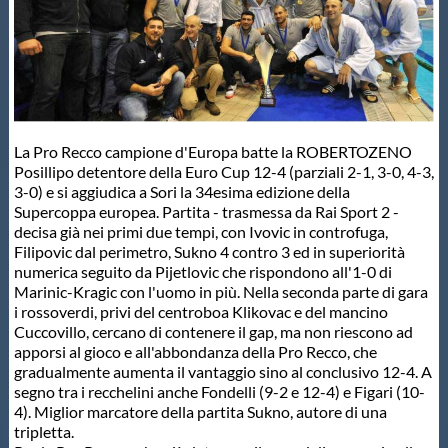
Master
Formazione
La Pro Recco campione d'Europa batte la ROBERTOZENO
GUG
Posillipo detentore della Euro Cup 12-4 (parziali 2-1, 3-0, 4-3,
3-0) e si aggiudica a Sori la 34esima edizione della
Supercoppa europea. Partita - trasmessa da Rai Sport 2 -
Scuole Nuoto
decisa già nei primi due tempi, con Ivovic in controfuga,
Filipovic dal perimetro, Sukno 4 contro 3 ed in superiorità
numerica seguito da Pijetlovic che rispondono all'1-0 di
Propaganda
Marinic-Kragic con l'uomo in più. Nella seconda parte di gara
i rossoverdi, privi del centroboa Klikovac e del mancino
Cuccovillo, cercano di contenere il gap, ma non riescono ad
Centri Federali
apporsi al gioco e all'abbondanza della Pro Recco, che
gradualmente aumenta il vantaggio sino al conclusivo 12-4. A
segno tra i recchelini anche Fondelli (9-2 e 12-4) e Figari (10-
Area Legislativa
4). Miglior marcatore della partita Sukno, autore di una
tripletta.