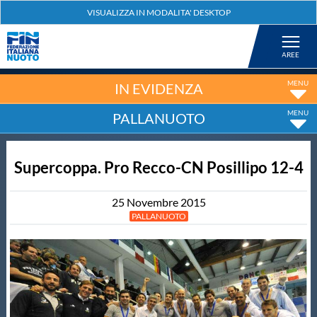
Federazione
Nuoto
IN EVIDENZA
PALLANUOTO
Pallanuoto
Supercoppa. Pro Recco-CN Posillipo 12-4
Tuffi
25
Novembre
2015
Artistico
PALLANUOTO
Fondo
Salvamento