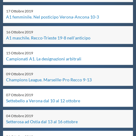
Master
17
Ottobre
2019
A1 femminile. Nel posticipo Verona-Ancona 10-3
Formazione
16
Ottobre
2019
A1 maschile. Recco-Trieste 19-8 nell'anticipo
GUG
15
Ottobre
2019
Campionati A1. Le designazioni arbitrali
Scuole Nuoto
09
Ottobre
2019
Champions League. Marseille-Pro Recco 9-13
Propaganda
07
Ottobre
2019
Settebello a Verona dal 10 al 12 ottobre
Centri Federali
04
Ottobre
2019
Setterosa ad Ostia dal 13 al 16 ottobre
Area Legislativa