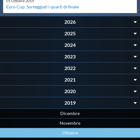
01
Ottobre
2019
Protezione Civile
Euro Cup. Sorteggiati i quarti di finale
2026
Qualità
2025
Sostenibilità
2024
2023
Privacy
2022
2021
Cookie Policy
2020
Archivio News
2019
Dicembre
Flash News
Novembre
Ottobre