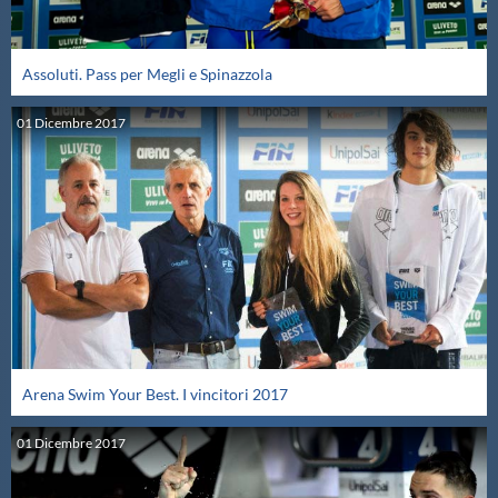
Assoluti. Pass per Megli e Spinazzola
01
Dicembre
2017
Arena Swim Your Best. I vincitori 2017
01
Dicembre
2017