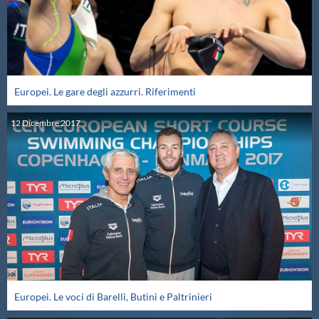
Protezione Civile
Qualità
Europei. Le gare degli azzurri. Riferimenti
Sostenibilità
12
Dicembre
2017
Privacy
Cookie Policy
Archivio News
Flash News
Europei. Le voci di Barelli, Butini e Paltrinieri