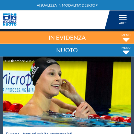
Federazione
Nuoto
IN EVIDENZA
NUOTO
Pallanuoto
13
Dicembre
2017
Tuffi
Artistico
Fondo
Salvamento
Europei. Azzurri subito protagonisti