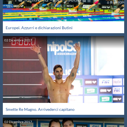
Europei. Azzurri e dichiarazioni Butini
02
Dicembre
2017
Smette Re Magno. Arrivederci capitano
02
Dicembre
2017