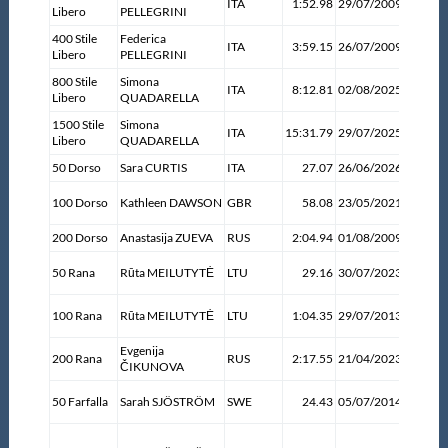
ITA
1:52.98
29/07/2009
Roma
Libero
PELLEGRINI
Master
400 Stile
Federica
ITA
3:59.15
26/07/2009
Roma
Libero
PELLEGRINI
800 Stile
Simona
Singap
ITA
8:12.81
02/08/2025
Formazione
Libero
QUADARELLA
(SGP)
1500 Stile
Simona
Singap
ITA
15:31.79
29/07/2025
Libero
QUADARELLA
(SGP)
GUG
50 Dorso
Sara CURTIS
ITA
27.07
26/06/2026
Roma
Budape
100 Dorso
Kathleen DAWSON
GBR
58.08
23/05/2021
(HUN)
Scuole Nuoto
200 Dorso
Anastasija ZUEVA
RUS
2:04.94
01/08/2009
Roma
Fukuok
50 Rana
Rūta MEILUTYTĖ
LTU
29.16
30/07/2023
Propaganda
(JPN)
Barcell
100 Rana
Rūta MEILUTYTĖ
LTU
1:04.35
29/07/2013
(ESP)
Centri Federali
Evgenija
Kazan
200 Rana
RUS
2:17.55
21/04/2023
ČIKUNOVA
(RUS)
Borås
50 Farfalla
Sarah SJÖSTRÖM
SWE
24.43
05/07/2014
Area Legislativa
(SWE)
Rio de