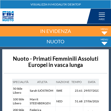
Federazione
Nuoto
IN EVIDENZA
NUOTO
Pallanuoto
Nuoto - Primati Femminili Assoluti
Tuffi
Europei in vasca lunga
Artistico
SPECIALITÀ
ATLETA
NAZIONE
TEMPO
DATA
LUO
Fondo
50 Stile
Fukuok
Sarah SJÖSTRÖM
SWE
23.61
29/07/2023
Libero
(JPN)
100 Stile
Marrit
NED
51.68
27/06/2026
Roma
Libero
STEENBERGEN
Salvamento
200 Stile
Federica