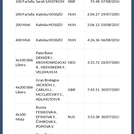
100 Farfalla
Sarah SJÖSTRÖM
SWE
55.48
07/08/2016
Janeiro
Protezione Civile
(BRA)
200 Farfalla
Katinka HOSSZÚ
HUN
2:04.27
29/07/2009
Roma
Kazan
Qualità
200 Misti
Katinka HOSSZÚ
HUN
2:06.12
03/08/2015
(RUS)
Rio de
400 Misti
Katinka HOSSZÚ
HUN
4:26.36
06/08/2016
Janeiro
Sostenibilità
(BRA)
Paesi Bassi
DEKKER I.,
Privacy
4x100 Stile
KROMOWIDJOJO
NED
3:31.72
26/07/2009
Roma
Libero
R., HEEMSKERK F.,
VELDHUIS M.
Cookie Policy
Gran Bretagna
JACKSON J.,
4x200 Stile
CARLIN J.,
GBR
7:45.51
30/07/2009
Roma
Libero
MCCLATCHEY C.,
Archivio News
ADLINGTON R.
Russia
FESIKOVA A.,
Flash News
4x100
Budape
EFIMOVA Y.,
RUS
3:53.38
30/07/2017
Mista
(HUN)
ČIMROVA S.,
POPOVA V.