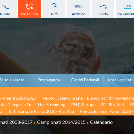
Nuoto
Pallanuoto
Tuffi
Artistico
Fondo
Salvamen
Scuole Nuoto
Propaganda
Centri Federali
Area Legislati
seramenti 2026/2027
Nuoto. Categoria Enel - Elenco iscritti / Avverten
to. Categoria Enel - Live Streaming
PN F. Europei U20 - Risultati
PN
ti
Tuffi. Europei Parigi 2026 - Risultati
Fondo. Europei Parigi 2026 - 
onati 2003-2017
Campionati 2014/2015
Calendario