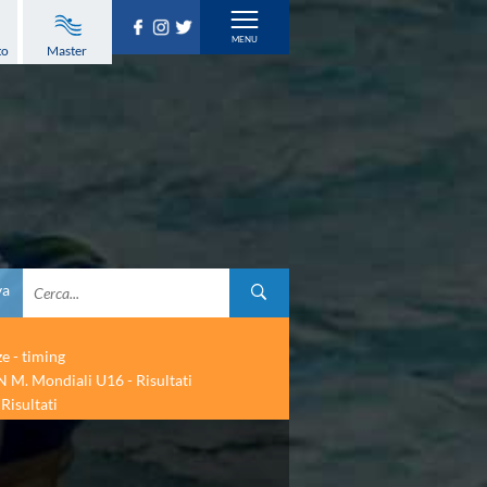
to
Master
va
ze - timing
 M. Mondiali U16 - Risultati
Risultati