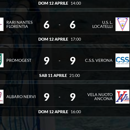
DOM 12 APRILE
14:00
OGEST
16
9
2
2
5
9
O NERVI
14
9
2
2
5
9
TIERI MILANO
6
9
1
2
6
9
6
6
RARI NANTES
U.S. L.
-
FLORENTIA
LOCATELLI
DOM 12 APRILE
17:00
9
9
-
PROMOGEST
C.S.S. VERONA
SAB 11 APRILE
21:00
9
9
VELA NUOTO
-
ALBARO NERVI
ANCONA
DOM 12 APRILE
16:00