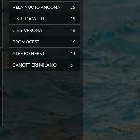
2
2
5
18
4
4
10
VELA NUOTO ANCONA
25
1
3
5
18
3
5
10
U.S. L. LOCATELLI
19
0
1
8
18
1
3
14
C.S.S. VERONA
18
PROMOGEST
16
ALBARO NERVI
14
CANOTTIERI MILANO
6