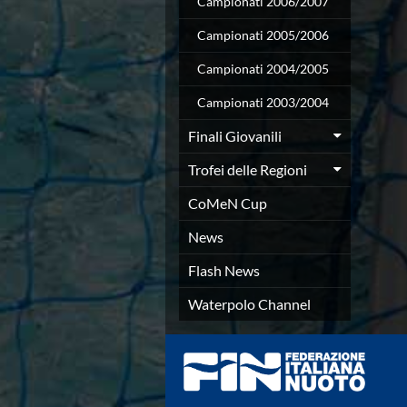
Campionati 2006/2007
Azzurri
News
Campionati 2005/2006
Flash News
Campionati 2004/2005
Fondo
Eventi
Campionati 2003/2004
Grand Prix
Norme e documenti
Finali Giovanili
Risultati e Classifiche
Trofei delle Regioni
Primati
Azzurri
CoMeN Cup
News
Flash News
News
Salvamento
Flash News
Eventi
Norme e documenti
Waterpolo Channel
Risultati e Classifiche
Albi d'oro - Primati
News
Flash News
Master