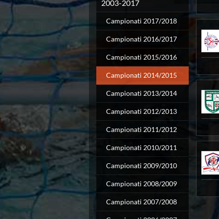
Campionato A2 Maschile
2003-2017
PROM
Campionato A2 Femminile
ALBAR
Campionati 2017/2018
Campionato B Maschile
CANOT
Storico Campionati 2003-2017
Campionati 2016/2017
Finali Giovanili
Trofei delle Regioni
Campionati 2015/2016
CoMeN Cup
Campionati 2014/2015
News
Flash News
Campionati 2013/2014
Waterpolo Channel
Tuffi
Campionati 2012/2013
Eventi
Campionati 2011/2012
Norme e documenti
Risultati e Classifiche
Campionati 2010/2011
Azzurri
News
Campionati 2009/2010
Flash News
Campionati 2008/2009
Artistico
Eventi
Campionati 2007/2008
Norme e documenti
Risultati e Classifiche