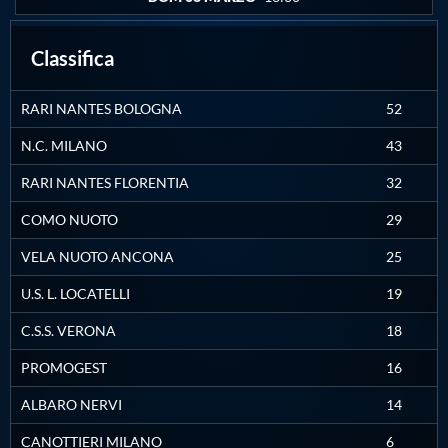
Protezione Civile
Classifica
Qualità
RARI NANTES BOLOGNA
52
Sostenibilità
N.C. MILANO
43
RARI NANTES FLORENTIA
32
Privacy
COMO NUOTO
29
VELA NUOTO ANCONA
25
Cookie Policy
U.S. L. LOCATELLI
19
Archivio News
C.S.S. VERONA
18
PROMOGEST
16
Flash News
ALBARO NERVI
14
CANOTTIERI MILANO
6