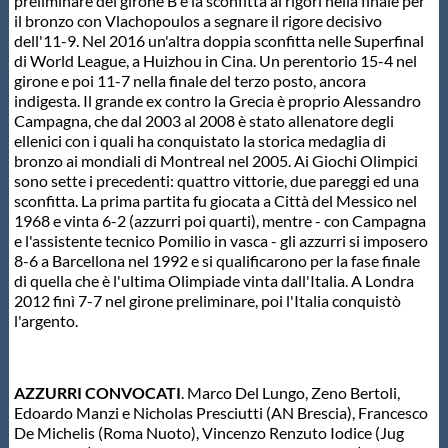
Galleria fotografica
preliminare del girone B e la sconfitta ai rigori nella finale per
il bronzo con Vlachopoulos a segnare il rigore decisivo
dell'11-9. Nel 2016 un'altra doppia sconfitta nelle Superfinal
Videogallery
di World League, a Huizhou in Cina. Un perentorio 15-4 nel
girone e poi 11-7 nella finale del terzo posto, ancora
indigesta. Il grande ex contro la Grecia è proprio Alessandro
Intranet
Campagna, che dal 2003 al 2008 è stato allenatore degli
ellenici con i quali ha conquistato la storica medaglia di
bronzo ai mondiali di Montreal nel 2005. Ai Giochi Olimpici
Webmail
sono sette i precedenti: quattro vittorie, due pareggi ed una
sconfitta. La prima partita fu giocata a Città del Messico nel
1968 e vinta 6-2 (azzurri poi quarti), mentre - con Campagna
e l'assistente tecnico Pomilio in vasca - gli azzurri si imposero
Contatti
8-6 a Barcellona nel 1992 e si qualificarono per la fase finale
di quella che è l'ultima Olimpiade vinta dall'Italia. A Londra
2012 finì 7-7 nel girone preliminare, poi l'Italia conquistò
Mappa del sito
l'argento.
AZZURRI CONVOCATI
. Marco Del Lungo, Zeno Bertoli,
Edoardo Manzi e Nicholas Presciutti (AN Brescia), Francesco
De Michelis (Roma Nuoto), Vincenzo Renzuto Iodice (Jug