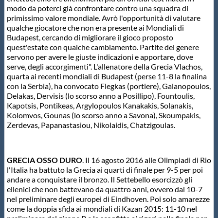
modo da poterci già confrontare contro una squadra di
Protezione Civile
primissimo valore mondiale. Avrò l'opportunità di valutare
qualche giocatore che non era presente ai Mondiali di
Budapest, cercando di migliorare il gioco proposto
Qualità
quest'estate con qualche cambiamento. Partite del genere
servono per avere le giuste indicazioni e apportare, dove
serve, degli accorgimenti". L'allenatore della Grecia Vlachos,
Sostenibilità
quarta ai recenti mondiali di Budapest (perse 11-8 la finalina
con la Serbia), ha convocato Flegkas (portiere), Galanopoulos,
Delakas, Dervisis (lo scorso anno a Posillipo), Fountoulis,
Privacy
Kapotsis, Pontikeas, Argylopoulos Kanakakis, Solanakis,
Kolomvos, Gounas (lo scorso anno a Savona), Skoumpakis,
Zerdevas, Papanastasiou, Nikolaidis, Chatzigoulas.
Cookie Policy
Archivio News
GRECIA OSSO DURO
. Il 16 agosto 2016 alle Olimpiadi di Rio
l'Italia ha battuto la Grecia ai quarti di finale per 9-5 per poi
andare a conquistare il bronzo. Il Settebello esorcizzò gli
Flash News
ellenici che non battevano da quattro anni, ovvero dal 10-7
nel preliminare degli europei di Eindhoven. Poi solo amarezze
come la doppia sfida ai mondiali di Kazan 2015: 11-10 nel