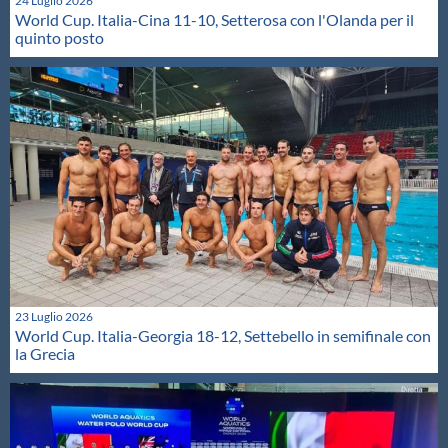
24 Luglio 2026
World Cup. Italia-Cina 11-10, Setterosa con l'Olanda per il
quinto posto
23 Luglio 2026
World Cup. Italia-Georgia 18-12, Settebello in semifinale con
la Grecia