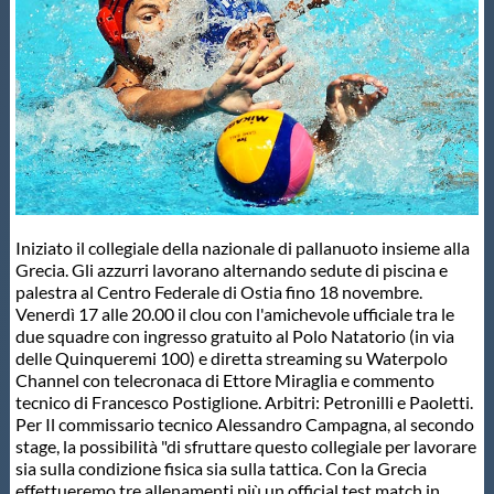
Master
Formazione
GUG
Scuole Nuoto
Iniziato il collegiale della nazionale di pallanuoto insieme alla
Grecia. Gli azzurri lavorano alternando sedute di piscina e
palestra al Centro Federale di Ostia fino 18 novembre.
Propaganda
Venerdì 17 alle 20.00 il clou con l'amichevole ufficiale tra le
due squadre con ingresso gratuito al Polo Natatorio (in via
delle Quinqueremi 100) e diretta streaming su Waterpolo
Centri Federali
Channel con telecronaca di Ettore Miraglia e commento
tecnico di Francesco Postiglione. Arbitri: Petronilli e Paoletti.
Per Il commissario tecnico Alessandro Campagna, al secondo
stage, la possibilità "di sfruttare questo collegiale per lavorare
Area Legislativa
sia sulla condizione fisica sia sulla tattica. Con la Grecia
effettueremo tre allenamenti più un official test match in