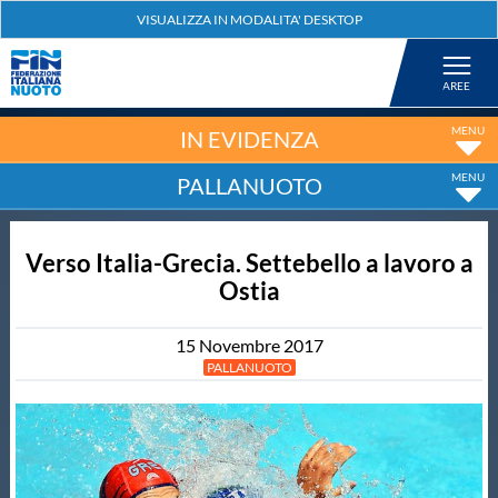
Federazione
Nuoto
IN EVIDENZA
PALLANUOTO
Pallanuoto
Verso Italia-Grecia. Settebello a lavoro a
Tuffi
Ostia
Artistico
15
Novembre
2017
PALLANUOTO
Fondo
Salvamento