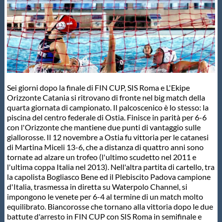
Master
Formazione
GUG
Sei giorni dopo la finale di FIN CUP, SIS Roma e L'Ekipe
Orizzonte Catania si ritrovano di fronte nel big match della
quarta giornata di campionato. Il palcoscenico è lo stesso: la
Scuole Nuoto
piscina del centro federale di Ostia. Finisce in parità per 6-6
con l'Orizzonte che mantiene due punti di vantaggio sulle
giallorosse. Il 12 novembre a Ostia fu vittoria per le catanesi
Propaganda
di Martina Miceli 13-6, che a distanza di quattro anni sono
tornate ad alzare un trofeo (l'ultimo scudetto nel 2011 e
l'ultima coppa Italia nel 2013). Nell'altra partita di cartello, tra
Centri Federali
la capolista Bogliasco Bene ed il Plebiscito Padova campione
d'Italia, trasmessa in diretta su Waterpolo Channel, si
impongono le venete per 6-4 al termine di un match molto
Area Legislativa
equilibrato. Biancorosse che tornano alla vittoria dopo le due
battute d'arresto in FIN CUP con SIS Roma in semifinale e