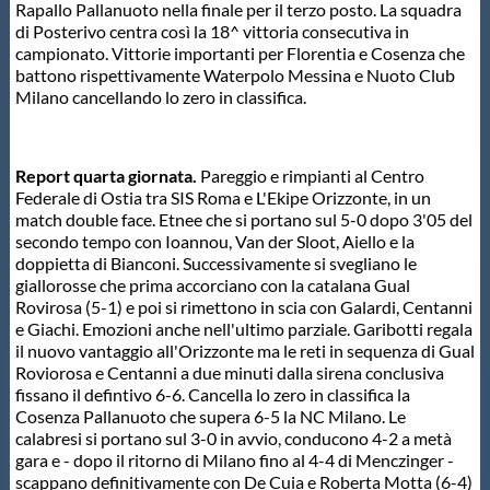
Rapallo Pallanuoto nella finale per il terzo posto. La squadra
Protezione Civile
di Posterivo centra così la 18^ vittoria consecutiva in
campionato. Vittorie importanti per Florentia e Cosenza che
battono rispettivamente Waterpolo Messina e Nuoto Club
Qualità
Milano cancellando lo zero in classifica.
Sostenibilità
Report quarta giornata.
Pareggio e rimpianti al Centro
Federale di Ostia tra SIS Roma e L'Ekipe Orizzonte, in un
match double face. Etnee che si portano sul 5-0 dopo 3'05 del
Privacy
secondo tempo con Ioannou, Van der Sloot, Aiello e la
doppietta di Bianconi. Successivamente si svegliano le
giallorosse che prima accorciano con la catalana Gual
Cookie Policy
Rovirosa (5-1) e poi si rimettono in scia con Galardi, Centanni
e Giachi. Emozioni anche nell'ultimo parziale. Garibotti regala
il nuovo vantaggio all'Orizzonte ma le reti in sequenza di Gual
Archivio News
Roviorosa e Centanni a due minuti dalla sirena conclusiva
fissano il defintivo 6-6. Cancella lo zero in classifica la
Cosenza Pallanuoto che supera 6-5 la NC Milano. Le
Flash News
calabresi si portano sul 3-0 in avvio, conducono 4-2 a metà
gara e - dopo il ritorno di Milano fino al 4-4 di Menczinger -
scappano definitivamente con De Cuia e Roberta Motta (6-4)