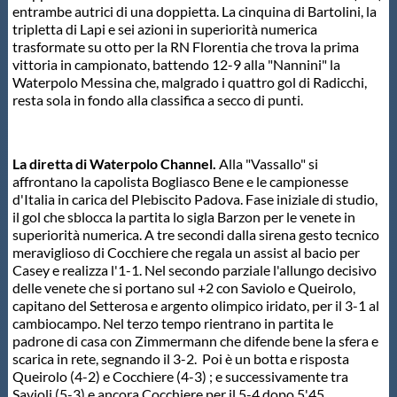
Galleria fotografica
entrambe autrici di una doppietta. La cinquina di Bartolini, la
tripletta di Lapi e sei azioni in superiorità numerica
trasformate su otto per la RN Florentia che trova la prima
Videogallery
vittoria in campionato, battendo 12-9 alla "Nannini" la
Waterpolo Messina che, malgrado i quattro gol di Radicchi,
resta sola in fondo alla classifica a secco di punti.
Intranet
Webmail
La diretta di Waterpolo Channel.
Alla "Vassallo"
si
affrontano la capolista Bogliasco Bene e le campionesse
d'Italia in carica del Plebiscito Padova. Fase iniziale di studio,
Contatti
il gol che sblocca la partita lo sigla Barzon per le venete in
superiorità numerica. A tre secondi dalla sirena gesto tecnico
meraviglioso di Cocchiere che regala un assist al bacio per
Mappa del sito
Casey e realizza l'1-1. Nel secondo parziale l'allungo decisivo
delle venete che si portano sul +2 con Saviolo e Queirolo,
capitano del Setterosa e argento olimpico iridato, per il 3-1 al
cambiocampo. Nel terzo tempo rientrano in partita le
padrone di casa con Zimmermann che difende bene la sfera e
scarica in rete, segnando il 3-2. Poi è un botta e risposta
Queirolo (4-2) e Cocchiere (4-3) ; e successivamente tra
Savioli (5-3) e ancora Cocchiere per il 5-4 dopo 5'45