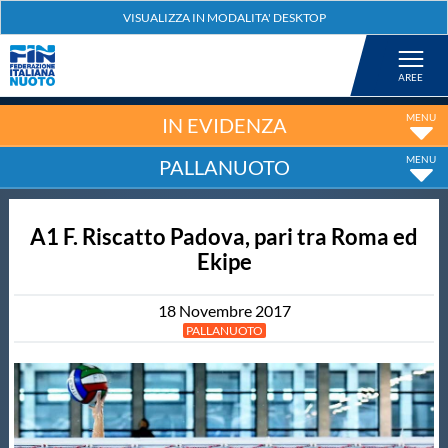
Federazione
Nuoto
IN EVIDENZA
PALLANUOTO
Pallanuoto
A1 F. Riscatto Padova, pari tra Roma ed
Tuffi
Ekipe
Artistico
18
Novembre
2017
PALLANUOTO
Fondo
Salvamento