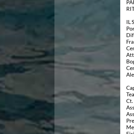
PA
RI
IL
Por
Dif
Fra
Cen
Att
Bo
Cen
Ale
Cap
Te
Ct.
Ass
Ass
Pre
Med
Fis