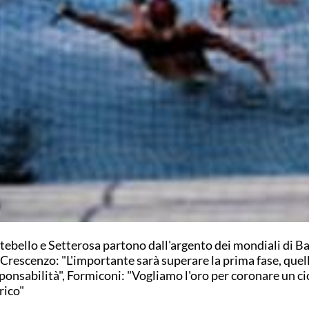
tebello e Setterosa partono dall'argento dei mondiali di Ba
Crescenzo: "L'importante sarà superare la prima fase, quell
ponsabilità", Formiconi: "Vogliamo l'oro per coronare un ci
rico"