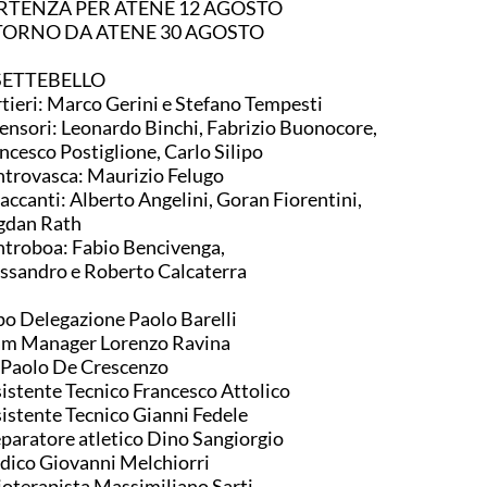
RTENZA PER ATENE 12 AGOSTO
TORNO DA ATENE 30 AGOSTO
 SETTEBELLO
tieri: Marco Gerini e Stefano Tempesti
ensori: Leonardo Binchi, Fabrizio Buonocore,
ncesco Postiglione, Carlo Silipo
trovasca: Maurizio Felugo
accanti: Alberto Angelini, Goran Fiorentini,
gdan Rath
troboa: Fabio Bencivenga,
ssandro e Roberto Calcaterra
o Delegazione Paolo Barelli
am Manager Lorenzo Ravina
 Paolo De Crescenzo
istente Tecnico Francesco Attolico
istente Tecnico Gianni Fedele
paratore atletico Dino Sangiorgio
ico Giovanni Melchiorri
ioterapista Massimiliano Sarti