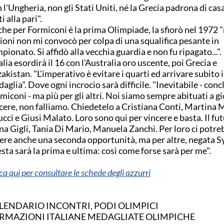
 l'Ungheria, non gli Stati Uniti, né la Grecia padrona di cas
ti alla pari".
he per Formiconi è la prima Olimpiade, la sfiorò nel 1972 "
oni non mi convocò per colpa di una squalifica pesante in
pionato. Si affidò alla vecchia guardia e non fu ripagato..."
talia esordirà il 16 con l'Australia oro uscente, poi Grecia e
akistan. "L'imperativo è evitare i quarti ed arrivare subito 
aglia". Dove ogni incrocio sarà difficile. "Inevitabile - con
miconi - ma più per gli altri. Noi siamo sempre abituati a g
cere, non falliamo. Chiedetelo a Cristiana Conti, Martina Mic
ucci e Giusi Malato. Loro sono qui per vincere e basta. Il fut
na Gigli, Tania Di Mario, Manuela Zanchi. Per loro ci potre
ere anche una seconda opportunità, ma per altre, negata S
sta sarà la prima e ultima: così come forse sarà per me".
cca qui per consultare le schede degli azzurri
LENDARIO INCONTRI, PODI OLIMPICI
RMAZIONI ITALIANE MEDAGLIATE OLIMPICHE