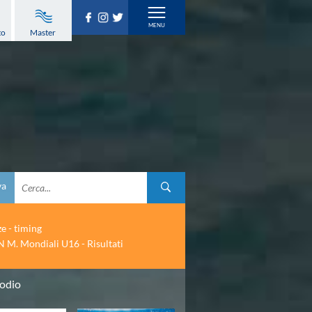
to
Master
va
ze - timing
 M. Mondiali U16 - Risultati
podio