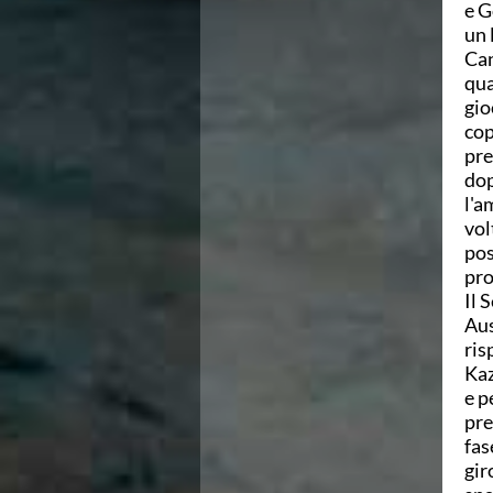
e G
Campionati Italiani
un 
Circuito Supermaster
Can
Calendario Nazionale Fondo
qua
Norme e documenti
gio
Risultati e Classifiche
cop
Primati
pre
Graduatorie
dop
Analisi e Approfondimenti
l'a
News
vol
Flash News
pos
Formazione
pro
SIT
Il 
Sezione Salvamento
Aus
GUG
ris
Composizione
Kaz
Norme e documenti
e p
Formazione
pre
Sedi Regionali e Provinciali
fas
Designazioni Arbitrali
gir
Scuole Nuoto