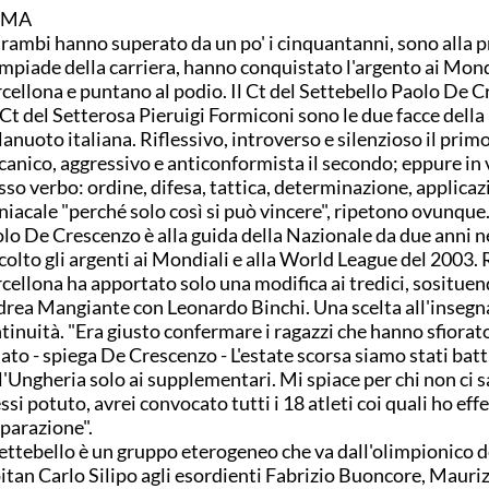
OMA
rambi hanno superato da un po' i cinquantanni, sono alla 
mpiade della carriera, hanno conquistato l'argento ai Mond
cellona e puntano al podio. Il Ct del Settebello Paolo De 
l Ct del Setterosa Pieruigi Formiconi sono le due facce della
lanuoto italiana. Riflessivo, introverso e silenzioso il primo
canico, aggressivo e anticonformista il secondo; eppure in 
sso verbo: ordine, difesa, tattica, determinazione, applica
iacale "perché solo così si può vincere", ripetono ovunque
lo De Crescenzo è alla guida della Nazionale da due anni ne
colto gli argenti ai Mondiali e alla World League del 2003. 
cellona ha apportato solo una modifica ai tredici, sositue
rea Mangiante con Leonardo Binchi. Una scelta all'insegna
tinuità. "Era giusto confermare i ragazzi che hanno sfiorato 
dato - spiega De Crescenzo - L'estate scorsa siamo stati batt
l'Ungheria solo ai supplementari. Mi spiace per chi non ci s
ssi potuto, avrei convocato tutti i 18 atleti coi quali ho eff
parazione".
Settebello è un gruppo eterogeneo che va dall'olimpionico 
itan Carlo Silipo agli esordienti Fabrizio Buoncore, Mauri