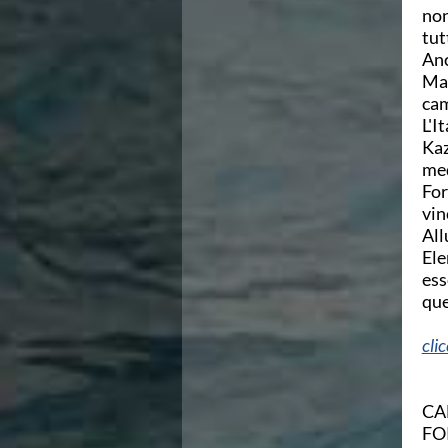
non
Area Legislativa
tut
Protezione Civile
Anc
Qualità
Mai
Sostenibilità
cam
Privacy
L'I
Cookie Policy
Kaz
Archivio News
med
Flash News
For
Galleria fotografica
vin
Videogallery
All
Intranet
Ele
Webmail
ess
Contatti
que
Mappa del sito
cli
CA
FO