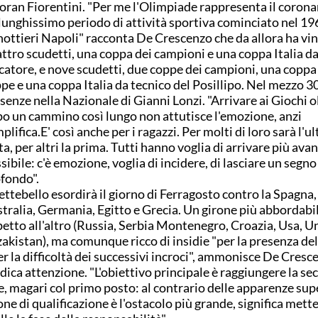
oran Fiorentini. "Per me l'Olimpiade rappresenta il coron
lunghissimo periodo di attività sportiva cominciato nel 196
ottieri Napoli" racconta De Crescenzo che da allora ha vi
ttro scudetti, una coppa dei campioni e una coppa Italia d
catore, e nove scudetti, due coppe dei campioni, una coppa
pe e una coppa Italia da tecnico del Posillipo. Nel mezzo 3
senze nella Nazionale di Gianni Lonzi. "Arrivare ai Giochi o
o un cammino così lungo non attutisce l'emozione, anzi
mplifica.E' così anche per i ragazzi. Per molti di loro sarà l'u
ta, per altri la prima. Tutti hanno voglia di arrivare più avan
sibile: c'è emozione, voglia di incidere, di lasciare un segno
fondo".
Settebello esordirà il giorno di Ferragosto contro la Spagna,
tralia, Germania, Egitto e Grecia. Un girone più abbordabi
petto all'altro (Russia, Serbia Montenegro, Croazia, Usa, U
akistan), ma comunque ricco di insidie "per la presenza del
er la difficoltà dei successivi incroci", ammonisce De Cresc
dica attenzione. "L'obiettivo principale è raggiungere la s
e, magari col primo posto: al contrario delle apparenze supe
one di qualificazione è l'ostacolo più grande, significa mette