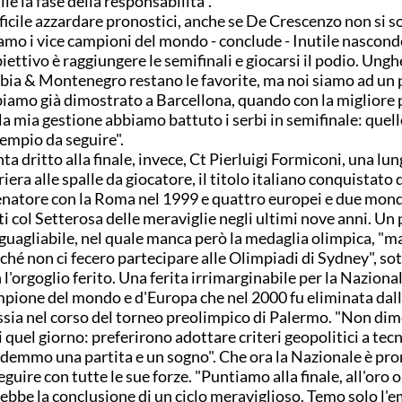
lle la fase della responsabilità".
ficile azzardare pronostici, anche se De Crescenzo non si s
amo i vice campioni del mondo - conclude - Inutile nascond
biettivo è raggiungere le semifinali e giocarsi il podio. Ungh
bia & Montenegro restano le favorite, ma noi siamo ad un 
iamo già dimostrato a Barcellona, quando con la migliore 
la mia gestione abbiamo battuto i serbi in semifinale: quell
sempio da seguire".
ta dritto alla finale, invece, Ct Pierluigi Formiconi, una lu
riera alle spalle da giocatore, il titolo italiano conquistato 
enatore con la Roma nel 1999 e quattro europei e due mond
ti col Setterosa delle meraviglie negli ultimi nove anni. Un
guagliabile, nel quale manca però la medaglia olimpica, "m
ché non ci fecero partecipare alle Olimpiadi di Sydney", so
 l'orgoglio ferito. Una ferita irrimarginabile per la Nazional
pione del mondo e d'Europa che nel 2000 fu eliminata dal
sia nel corso del torneo preolimpico di Palermo. "Non di
 quel giorno: preferirono adottare criteri geopolitici a tecn
demmo una partita e un sogno". Che ora la Nazionale è pro
eguire con tutte le sue forze. "Puntiamo alla finale, all'oro 
ebbe la conclusione di un ciclo meraviglioso. Temo solo l'