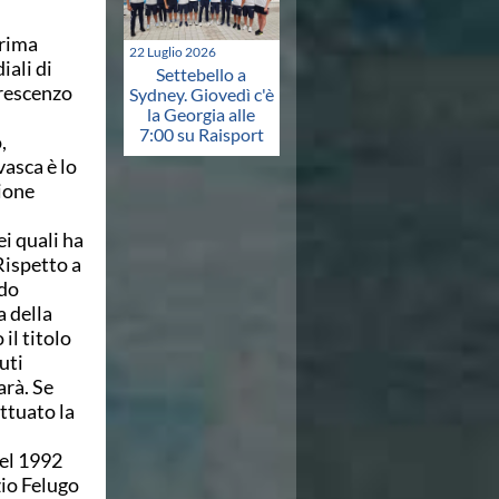
prima
22 Luglio 2026
iali di
Settebello a
Crescenzo
Sydney. Giovedì c'è
la Georgia alle
7:00 su Raisport
,
vasca è lo
zione
.
i quali ha
Rispetto a
ndo
 della
il titolo
uti
arà. Se
ettuato la
del 1992
zio Felugo