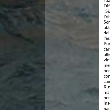
spa
Ricerca Scuole Nuoto
Dif
Manuale SNF
"Si
Diventa SNF
L'o
Propaganda
Ser
Norme e documenti
abb
Risultati
del
Eventi
l'e
Centri Federali
Pun
C. F. Complesso natatorio Foro Italico
car
C. F. Polo Acquatico Frecciarossa Ostia
all
C. F. Unipol BluStadium Pietralata
vin
C. F. Polo Acquatico Enel - Valco San Paolo
ine
C. F. Acerra "Carlo Pedersoli"
per
C. F. Crotone
con
C. F. Livorno
cam
C. F. Milano
Rus
C. F. Napoli "Felice Scandone"
mai
C.F. Palazzo del Nuoto Torino
per
C. F. Trieste "Bruno Bianchi"
ins
C. F. Verona "Alberto Castagnetti"
Sar
C. F. Viterbo