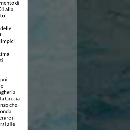
amento di
1 alla
nto
a
 delle
0
limpici
ltima
ti
 poi
le
ngheria,
la Grecia
enzo che
econda
rare il
rsi alle