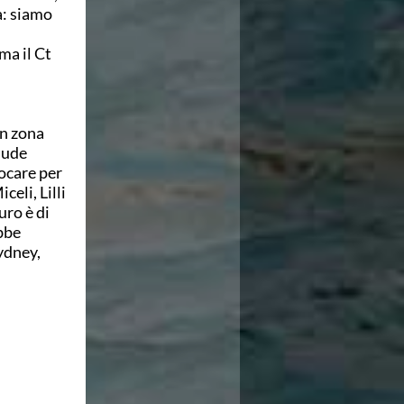
a: siamo
ma il Ct
.
in zona
clude
iocare per
eli, Lilli
uro è di
bbe
ydney,