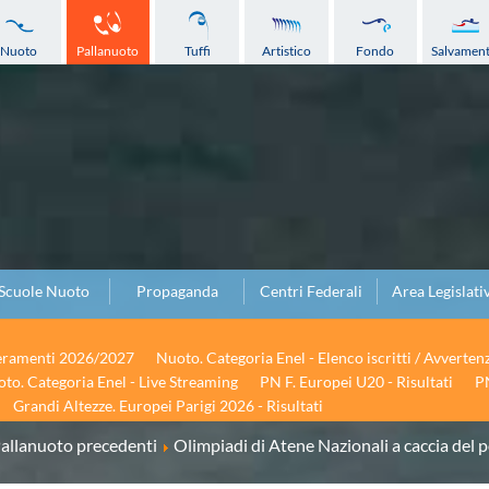
Nuoto
Pallanuoto
Tuffi
Artistico
Fondo
Salvamen
Scuole Nuoto
Propaganda
Centri Federali
Area Legislati
seramenti 2026/2027
Nuoto. Categoria Enel - Elenco iscritti / Avverten
to. Categoria Enel - Live Streaming
PN F. Europei U20 - Risultati
PN
Grandi Altezze. Europei Parigi 2026 - Risultati
allanuoto precedenti
Olimpiadi di Atene Nazionali a caccia del 