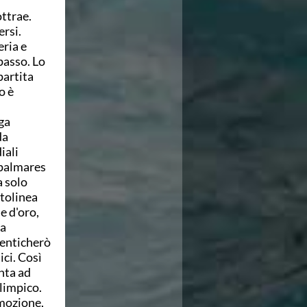
ottrae.
ersi.
eria e
passo. Lo
partita
o è
nga
da
iali
 palmares
a solo
ttolinea
e d'oro,
la
menticherò
ici. Così
nta ad
olimpico.
emozione,