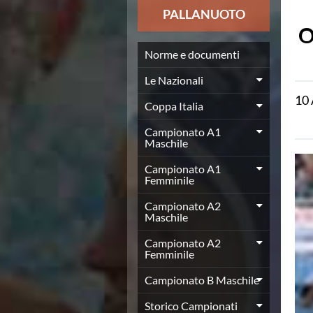
News
PALLANUOTO
Flash News
O
Europei a modo Mei
Nuoto
Norme e documenti
Eventi attività agonistica
Le Nazionali
Calendario nazionale
10
Norme e documenti
Coppa Italia
Risultati e Classifiche
Graduatorie
Campionato A1
Maschile
Graduatorie Stagione 2025-2026
Azzurri
Campionato A1
Records
Femminile
News
Campionato A2
Flash News
Maschile
Pallanuoto
Norme e documenti
Campionato A2
Le Nazionali
Femminile
Coppa Italia
Campionato B Maschile
Campionato A1 Maschile
Campionato A1 Femminile
Storico Campionati