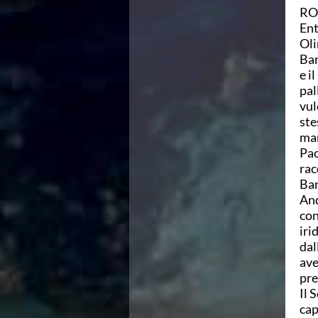
R
Azzurri
Ent
News
Oli
Flash News
Bar
Fondo
e i
Eventi
pal
Grand Prix
vul
Norme e documenti
ste
Risultati e Classifiche
man
Primati
Pao
Azzurri
rac
News
Bar
Flash News
And
Salvamento
con
Eventi
iri
Norme e documenti
dal
Risultati e Classifiche
ave
Albi d'oro - Primati
pre
News
Il 
Flash News
cap
Master