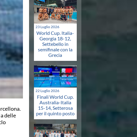
23 Luglio 2026
World Cup. Italia-
Georgia 18-12,
Settebello in
semifinale con la
Grecia
22 Luglio 2026
Finali World Cup.
Australia-Italia
15-14, Setterosa
rcellona.
per il quinto posto
a delle
clo