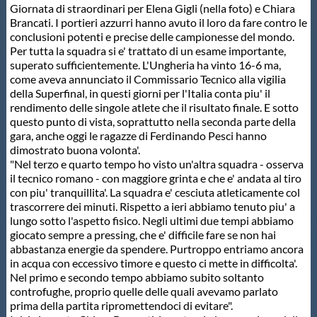
Giornata di straordinari per Elena Gigli (nella foto) e Chiara
Protezione Civile
Brancati. I portieri azzurri hanno avuto il loro da fare contro le
conclusioni potenti e precise delle campionesse del mondo.
Per tutta la squadra si e' trattato di un esame importante,
Qualità
superato sufficientemente. L'Ungheria ha vinto 16-6 ma,
come aveva annunciato il Commissario Tecnico alla vigilia
della Superfinal, in questi giorni per l'Italia conta piu' il
Sostenibilità
rendimento delle singole atlete che il risultato finale. E sotto
questo punto di vista, soprattutto nella seconda parte della
gara, anche oggi le ragazze di Ferdinando Pesci hanno
Privacy
dimostrato buona volonta'.
"Nel terzo e quarto tempo ho visto un'altra squadra - osserva
il tecnico romano - con maggiore grinta e che e' andata al tiro
Cookie Policy
con piu' tranquillita'. La squadra e' cesciuta atleticamente col
trascorrere dei minuti. Rispetto a ieri abbiamo tenuto piu' a
lungo sotto l'aspetto fisico. Negli ultimi due tempi abbiamo
Archivio News
giocato sempre a pressing, che e' difficile fare se non hai
abbastanza energie da spendere. Purtroppo entriamo ancora
in acqua con eccessivo timore e questo ci mette in difficolta'.
Flash News
Nel primo e secondo tempo abbiamo subito soltanto
controfughe, proprio quelle delle quali avevamo parlato
prima della partita ripromettendoci di evitare".