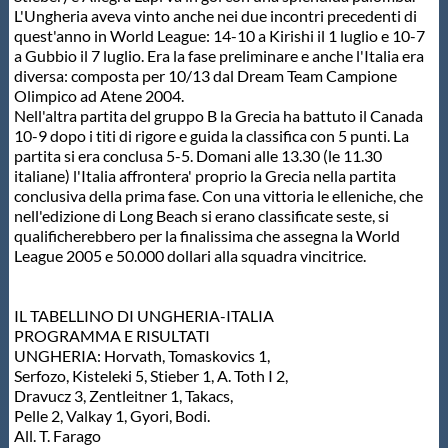
L'Ungheria aveva vinto anche nei due incontri precedenti di
quest'anno in World League: 14-10 a Kirishi il 1 luglio e 10-7
a Gubbio il 7 luglio. Era la fase preliminare e anche l'Italia era
diversa: composta per 10/13 dal Dream Team Campione
Olimpico ad Atene 2004.
Nell'altra partita del gruppo B la Grecia ha battuto il Canada
10-9 dopo i titi di rigore e guida la classifica con 5 punti. La
partita si era conclusa 5-5. Domani alle 13.30 (le 11.30
italiane) l'Italia affrontera' proprio la Grecia nella partita
conclusiva della prima fase. Con una vittoria le elleniche, che
nell'edizione di Long Beach si erano classificate seste, si
qualificherebbero per la finalissima che assegna la World
League 2005 e 50.000 dollari alla squadra vincitrice.
IL TABELLINO DI UNGHERIA-ITALIA
PROGRAMMA E RISULTATI
UNGHERIA: Horvath, Tomaskovics 1,
Serfozo, Kisteleki 5, Stieber 1, A. Toth I 2,
Dravucz 3, Zentleitner 1, Takacs,
Pelle 2, Valkay 1, Gyori, Bodi.
All. T. Farago