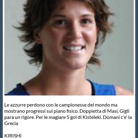
Master
Formazione
GUG
Scuole Nuoto
Propaganda
Le azzurre perdono con le campionesse del mondo ma
Centri Federali
mostrano progressi sul piano fisico. Doppietta di Masi, Gigli
para un rigore. Per le magiare 5 gol di Kisteleki. Domani c'e' la
Grecia
Area Legislativa
KIRISHI