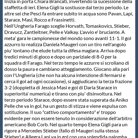
Galleria fotografica
Inizia in porta Chiara Brancati, invertendo la sucessione della
staffetta di ieri. Elena Gigli la sostiusce dal terzo periodo. Le
altre sei che Pesci fa entrare subito in acqua sono Pavan, Lapi,
Videogallery
Starace, Masi, Rocco e Frassinetti.
Nell'Ungheria Farago sceglie Horvath, Tomaskovics, Stieber,
Dravucz, Zantleitner, Pelle e Valkay. L'avvio e' bruciante. A
Intranet
meta' gara le campionesse del mondo sono avanti 11-1. Il gol
azzurro lo realizza Daniela Maugeri con un tiro nell'angolo
piu' lontano che elude tutta la difesa magiara. Arriva dopo
Webmail
tredici minuti di gioco e dopo un pariziale di 8-0 per la
squadra di Farago. Nel terzo tempo le azzurre si scrollano di
dosso la paura e cambiano atteggiamento. Giocano alla pari
Contatti
con l'Ungheria (che non ha alcuna intenzione di fermarsi e
cerca il gol ad ogni occasione), si aggiudicano la terza frazione
3-2 (doppietta di Jessica Masi e gol di Daria Starace in
Mappa del sito
superiorita' numerica) e tirano con piu' disinvoltura. Nel
terzo periodo Starace, dopo essere stata superata da Aniko
Pelle che va in gol, ha un gesto di stizza e viene espulsa con
sotituzione. Il suo "cattivo comportamento" e' troppo
evidente per non essere tenuto in considerazione dell'arbitro
americano Bob Corb. Nel quarto tempo Elena Gigli para un
rigore a Mercedes Stieber (fallo di Maugeri sulla stessa
Stieber) e Allegra Lapi va in gol con una splendida palomba.