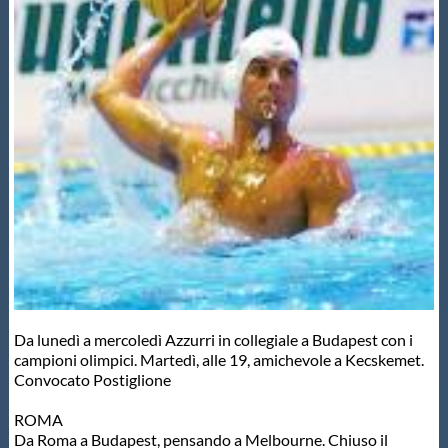
Master
Formazione
GUG
Scuole Nuoto
Propaganda
Da lunedì a mercoledì Azzurri in collegiale a Budapest con i
Centri Federali
campioni olimpici. Martedì, alle 19, amichevole a Kecskemet.
Convocato Postiglione
Area Legislativa
ROMA
Da Roma a Budapest, pensando a Melbourne. Chiuso il