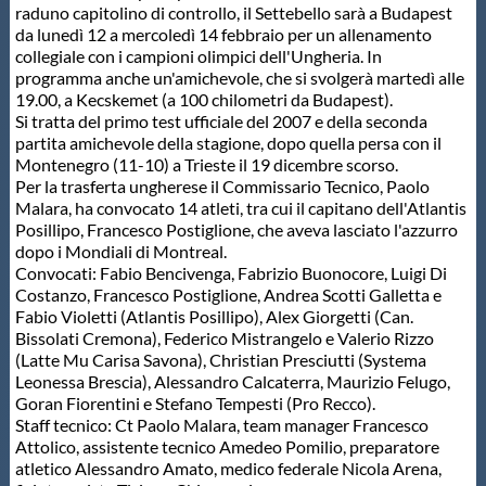
raduno capitolino di controllo, il Settebello sarà a Budapest
Protezione Civile
da lunedì 12 a mercoledì 14 febbraio per un allenamento
collegiale con i campioni olimpici dell'Ungheria. In
programma anche un'amichevole, che si svolgerà martedì alle
Qualità
19.00, a Kecskemet (a 100 chilometri da Budapest).
Si tratta del primo test ufficiale del 2007 e della seconda
partita amichevole della stagione, dopo quella persa con il
Sostenibilità
Montenegro (11-10) a Trieste il 19 dicembre scorso.
Per la trasferta ungherese il Commissario Tecnico, Paolo
Malara, ha convocato 14 atleti, tra cui il capitano dell'Atlantis
Privacy
Posillipo, Francesco Postiglione, che aveva lasciato l'azzurro
dopo i Mondiali di Montreal.
Convocati: Fabio Bencivenga, Fabrizio Buonocore, Luigi Di
Cookie Policy
Costanzo, Francesco Postiglione, Andrea Scotti Galletta e
Fabio Violetti (Atlantis Posillipo), Alex Giorgetti (Can.
Bissolati Cremona), Federico Mistrangelo e Valerio Rizzo
Archivio News
(Latte Mu Carisa Savona), Christian Presciutti (Systema
Leonessa Brescia), Alessandro Calcaterra, Maurizio Felugo,
Goran Fiorentini e Stefano Tempesti (Pro Recco).
Flash News
Staff tecnico: Ct Paolo Malara, team manager Francesco
Attolico, assistente tecnico Amedeo Pomilio, preparatore
atletico Alessandro Amato, medico federale Nicola Arena,