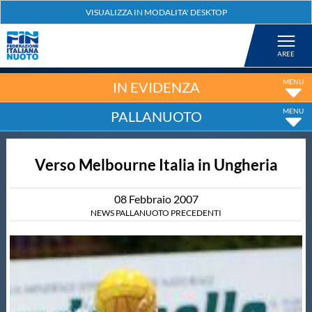
Federazione
Nuoto
IN EVIDENZA
PALLANUOTO
Pallanuoto
Verso Melbourne Italia in Ungheria
Tuffi
08
Febbraio
2007
Artistico
NEWS PALLANUOTO PRECEDENTI
Fondo
Salvamento