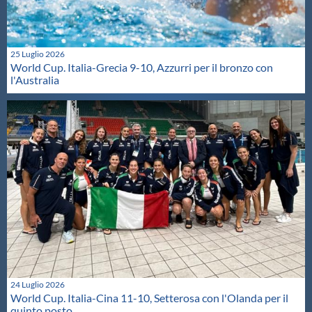
25 Luglio 2026
World Cup. Italia-Grecia 9-10, Azzurri per il bronzo con
l'Australia
24 Luglio 2026
World Cup. Italia-Cina 11-10, Setterosa con l'Olanda per il
quinto posto