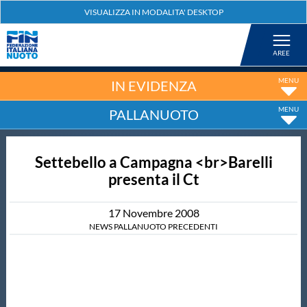
Federazione
Nuoto
IN EVIDENZA
PALLANUOTO
Pallanuoto
Settebello a Campagna <br>Barelli
Tuffi
presenta il Ct
Artistico
17
Novembre
2008
NEWS PALLANUOTO PRECEDENTI
Fondo
Salvamento