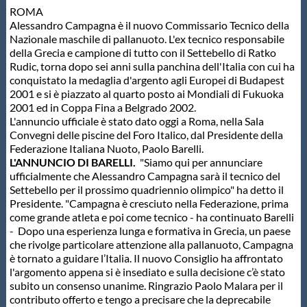
ROMA
Protezione Civile
Alessandro Campagna è il nuovo Commissario Tecnico della
Nazionale maschile di pallanuoto. L'ex tecnico responsabile
della Grecia e campione di tutto con il Settebello di Ratko
Qualità
Rudic, torna dopo sei anni sulla panchina dell'Italia con cui ha
conquistato la medaglia d'argento agli Europei di Budapest
2001 e si è piazzato al quarto posto ai Mondiali di Fukuoka
Sostenibilità
2001 ed in Coppa Fina a Belgrado 2002.
L'annuncio ufficiale è stato dato oggi a Roma, nella Sala
Convegni delle piscine del Foro Italico, dal Presidente della
Privacy
Federazione Italiana Nuoto, Paolo Barelli.
L'ANNUNCIO DI BARELLI.
"Siamo qui per annunciare
ufficialmente che Alessandro Campagna sarà il tecnico del
Cookie Policy
Settebello per il prossimo quadriennio olimpico" ha detto il
Presidente. "Campagna è cresciuto nella Federazione, prima
come grande atleta e poi come tecnico - ha continuato Barelli
Archivio News
- Dopo una esperienza lunga e formativa in Grecia, un paese
che rivolge particolare attenzione alla pallanuoto, Campagna
è tornato a guidare l’Italia. Il nuovo Consiglio ha affrontato
Flash News
l'argomento appena si è insediato e sulla decisione c’è stato
subito un consenso unanime. Ringrazio Paolo Malara per il
contributo offerto e tengo a precisare che la deprecabile