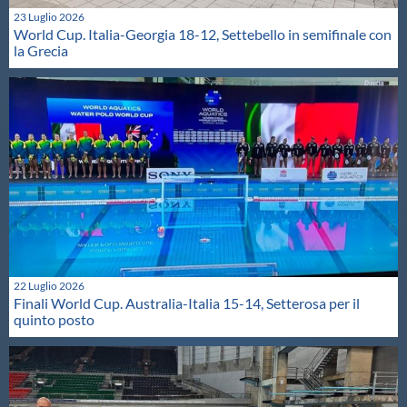
23 Luglio 2026
World Cup. Italia-Georgia 18-12, Settebello in semifinale con
la Grecia
22 Luglio 2026
Finali World Cup. Australia-Italia 15-14, Setterosa per il
quinto posto