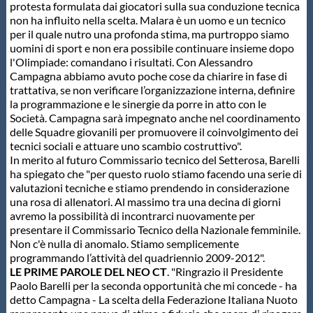
Galleria fotografica
protesta formulata dai giocatori sulla sua conduzione tecnica
non ha influito nella scelta. Malara è un uomo e un tecnico
per il quale nutro una profonda stima, ma purtroppo siamo
Videogallery
uomini di sport e non era possibile continuare insieme dopo
l'Olimpiade: comandano i risultati. Con Alessandro
Campagna abbiamo avuto poche cose da chiarire in fase di
Intranet
trattativa, se non verificare l’organizzazione interna, definire
la programmazione e le sinergie da porre in atto con le
Società. Campagna sarà impegnato anche nel coordinamento
Webmail
delle Squadre giovanili per promuovere il coinvolgimento dei
tecnici sociali e attuare uno scambio costruttivo".
In merito al futuro Commissario tecnico del Setterosa, Barelli
Contatti
ha spiegato che "per questo ruolo stiamo facendo una serie di
valutazioni tecniche e stiamo prendendo in considerazione
una rosa di allenatori. Al massimo tra una decina di giorni
Mappa del sito
avremo la possibilità di incontrarci nuovamente per
presentare il Commissario Tecnico della Nazionale femminile.
Non c'è nulla di anomalo. Stiamo semplicemente
programmando l’attività del quadriennio 2009-2012".
LE PRIME PAROLE DEL NEO CT
. "Ringrazio il Presidente
Paolo Barelli per la seconda opportunità che mi concede - ha
detto Campagna - La scelta della Federazione Italiana Nuoto