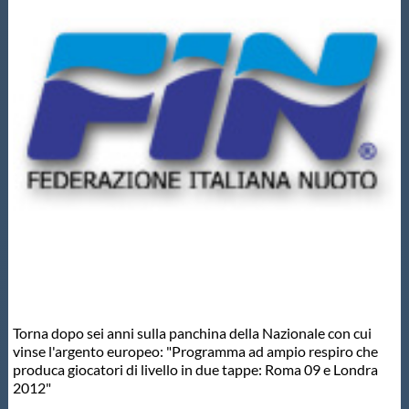
Master
Formazione
GUG
Scuole Nuoto
Propaganda
Centri Federali
Torna dopo sei anni sulla panchina della Nazionale con cui
vinse l'argento europeo: "Programma ad ampio respiro che
produca giocatori di livello in due tappe: Roma 09 e Londra
Area Legislativa
2012"