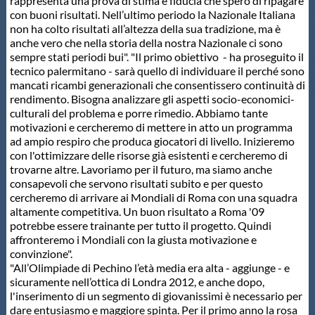
rappresenta una prova di stima e fiducia che spero di ripagare
con buoni risultati. Nell’ultimo periodo la Nazionale Italiana
non ha colto risultati all’altezza della sua tradizione, ma è
anche vero che nella storia della nostra Nazionale ci sono
sempre stati periodi bui". "Il primo obiettivo - ha proseguito il
tecnico palermitano - sarà quello di individuare il perché sono
mancati ricambi generazionali che consentissero continuità di
rendimento. Bisogna analizzare gli aspetti socio-economici-
culturali del problema e porre rimedio. Abbiamo tante
motivazioni e cercheremo di mettere in atto un programma
ad ampio respiro che produca giocatori di livello. Inizieremo
con l'ottimizzare delle risorse già esistenti e cercheremo di
trovarne altre. Lavoriamo per il futuro, ma siamo anche
consapevoli che servono risultati subito e per questo
cercheremo di arrivare ai Mondiali di Roma con una squadra
altamente competitiva. Un buon risultato a Roma '09
potrebbe essere trainante per tutto il progetto. Quindi
affronteremo i Mondiali con la giusta motivazione e
convinzione".
"All’Olimpiade di Pechino l’età media era alta - aggiunge - e
sicuramente nell’ottica di Londra 2012, e anche dopo,
l'inserimento di un segmento di giovanissimi è necessario per
dare entusiasmo e maggiore spinta. Per il primo anno la rosa