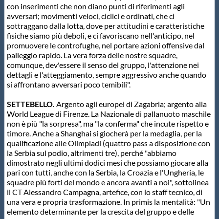
con inserimenti che non diano punti di riferimenti agli
avversari; movimenti veloci, ciclici e ordinati, che ci
sottraggano dalla lotta, dove per attitudini e caratteristiche
fisiche siamo più deboli, e ci favoriscano nell'anticipo, nel
promuovere le controfughe, nel portare azioni offensive dal
palleggio rapido. La vera forza delle nostre squadre,
comunque, dev'essere il senso del gruppo, l'attenzione nei
dettagli e l'atteggiamento, sempre aggressivo anche quando
si affrontano avversari poco temibili".
SETTEBELLO.
Argento agli europei di Zagabria; argento alla
World League di Firenze. La Nazionale di pallanuoto maschile
non è più "la sorpresa", ma "la conferma" che incute rispetto e
timore. Anche a Shanghai si giocherà per la medaglia, per la
qualificazione alle Olimpiadi (quattro pass a disposizione con
la Serbia sul podio, altrimenti tre), perché "abbiamo
dimostrato negli ultimi dodici mesi che possiamo giocare alla
pari con tutti, anche con la Serbia, la Croazia e l'Ungheria, le
squadre più forti del mondo e ancora avanti a noi", sottolinea
il CT Alessandro Campagna, artefice, con lo staff tecnico, di
una vera e propria trasformazione. In primis la mentalità: "Un
elemento determinante per la crescita del gruppo e delle