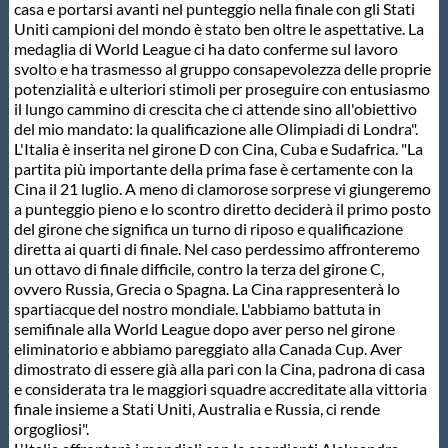
Galleria fotografica
casa e portarsi avanti nel punteggio nella finale con gli Stati
Uniti campioni del mondo è stato ben oltre le aspettative. La
medaglia di World League ci ha dato conferme sul lavoro
Videogallery
svolto e ha trasmesso al gruppo consapevolezza delle proprie
potenzialità e ulteriori stimoli per proseguire con entusiasmo
il lungo cammino di crescita che ci attende sino all'obiettivo
Intranet
del mio mandato: la qualificazione alle Olimpiadi di Londra".
L'Italia è inserita nel girone D con Cina, Cuba e Sudafrica. "La
partita più importante della prima fase è certamente con la
Webmail
Cina il 21 luglio. A meno di clamorose sorprese vi giungeremo
a punteggio pieno e lo scontro diretto deciderà il primo posto
del girone che significa un turno di riposo e qualificazione
Contatti
diretta ai quarti di finale. Nel caso perdessimo affronteremo
un ottavo di finale difficile, contro la terza del girone C,
ovvero Russia, Grecia o Spagna. La Cina rappresenterà lo
Mappa del sito
spartiacque del nostro mondiale. L'abbiamo battuta in
semifinale alla World League dopo aver perso nel girone
eliminatorio e abbiamo pareggiato alla Canada Cup. Aver
dimostrato di essere già alla pari con la Cina, padrona di casa
e considerata tra le maggiori squadre accreditate alla vittoria
finale insieme a Stati Uniti, Australia e Russia, ci rende
orgogliosi".