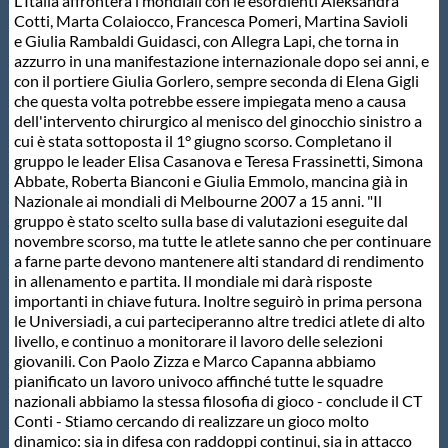
L'Italia affronterà i mondiali con le esordienti Aleksandra
Cotti, Marta Colaiocco, Francesca Pomeri, Martina Savioli
e Giulia Rambaldi Guidasci, con Allegra Lapi, che torna in
azzurro in una manifestazione internazionale dopo sei anni, e
con il portiere Giulia Gorlero, sempre seconda di Elena Gigli
che questa volta potrebbe essere impiegata meno a causa
dell'intervento chirurgico al menisco del ginocchio sinistro a
cui è stata sottoposta il 1° giugno scorso. Completano il
gruppo le leader Elisa Casanova e Teresa Frassinetti, Simona
Abbate, Roberta Bianconi e Giulia Emmolo, mancina già in
Nazionale ai mondiali di Melbourne 2007 a 15 anni. "Il
gruppo è stato scelto sulla base di valutazioni eseguite dal
novembre scorso, ma tutte le atlete sanno che per continuare
a farne parte devono mantenere alti standard di rendimento
in allenamento e partita. Il mondiale mi darà risposte
importanti in chiave futura. Inoltre seguirò in prima persona
le Universiadi, a cui parteciperanno altre tredici atlete di alto
livello, e continuo a monitorare il lavoro delle selezioni
giovanili. Con Paolo Zizza e Marco Capanna abbiamo
pianificato un lavoro univoco affinché tutte le squadre
nazionali abbiamo la stessa filosofia di gioco - conclude il CT
Conti - Stiamo cercando di realizzare un gioco molto
dinamico: sia in difesa con raddoppi continui, sia in attacco