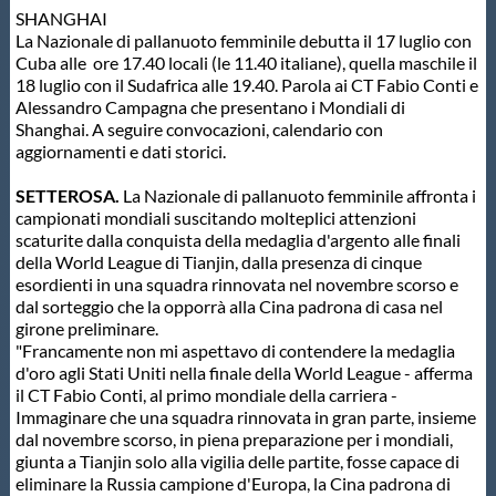
SHANGHAI
Protezione Civile
La Nazionale di pallanuoto femminile debutta il 17 luglio con
Cuba alle ore 17.40 locali (le 11.40 italiane), quella maschile il
18 luglio con il Sudafrica alle 19.40. Parola ai CT Fabio Conti e
Qualità
Alessandro Campagna che presentano i Mondiali di
Shanghai. A seguire convocazioni, calendario con
aggiornamenti e dati storici.
Sostenibilità
SETTEROSA.
La Nazionale di pallanuoto femminile affronta i
campionati mondiali suscitando molteplici attenzioni
Privacy
scaturite dalla conquista della medaglia d'argento alle finali
della World League di Tianjin, dalla presenza di cinque
esordienti in una squadra rinnovata nel novembre scorso e
Cookie Policy
dal sorteggio che la opporrà alla Cina padrona di casa nel
girone preliminare.
"Francamente non mi aspettavo di contendere la medaglia
Archivio News
d'oro agli Stati Uniti nella finale della World League - afferma
il CT Fabio Conti, al primo mondiale della carriera -
Immaginare che una squadra rinnovata in gran parte, insieme
Flash News
dal novembre scorso, in piena preparazione per i mondiali,
giunta a Tianjin solo alla vigilia delle partite, fosse capace di
eliminare la Russia campione d'Europa, la Cina padrona di