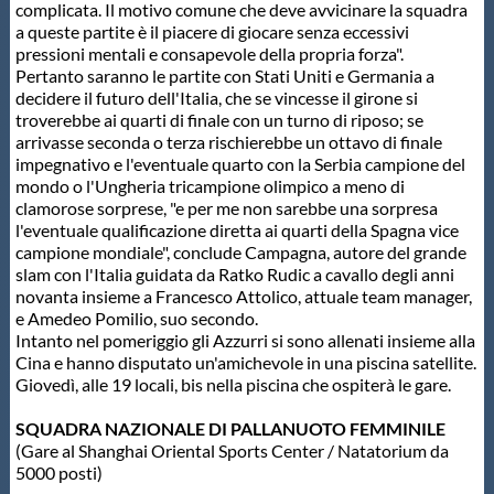
complicata. Il motivo comune che deve avvicinare la squadra
a queste partite è il piacere di giocare senza eccessivi
pressioni mentali e consapevole della propria forza".
Pertanto saranno le partite con Stati Uniti e Germania a
decidere il futuro dell'Italia, che se vincesse il girone si
troverebbe ai quarti di finale con un turno di riposo; se
arrivasse seconda o terza rischierebbe un ottavo di finale
impegnativo e l'eventuale quarto con la Serbia campione del
mondo o l'Ungheria tricampione olimpico a meno di
clamorose sorprese, "e per me non sarebbe una sorpresa
l'eventuale qualificazione diretta ai quarti della Spagna vice
campione mondiale", conclude Campagna, autore del grande
slam con l'Italia guidata da Ratko Rudic a cavallo degli anni
novanta insieme a Francesco Attolico, attuale team manager,
e Amedeo Pomilio, suo secondo.
Intanto nel pomeriggio gli Azzurri si sono allenati insieme alla
Cina e hanno disputato un'amichevole in una piscina satellite.
Giovedì, alle 19 locali, bis nella piscina che ospiterà le gare.
SQUADRA NAZIONALE DI PALLANUOTO FEMMINILE
(Gare al Shanghai Oriental Sports Center / Natatorium da
5000 posti)