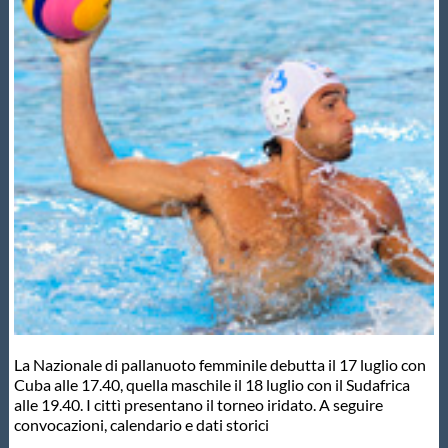
Master
Formazione
GUG
Scuole Nuoto
Propaganda
Centri Federali
La Nazionale di pallanuoto femminile debutta il 17 luglio con
Cuba alle 17.40, quella maschile il 18 luglio con il Sudafrica
alle 19.40. I cittì presentano il torneo iridato. A seguire
Area Legislativa
convocazioni, calendario e dati storici