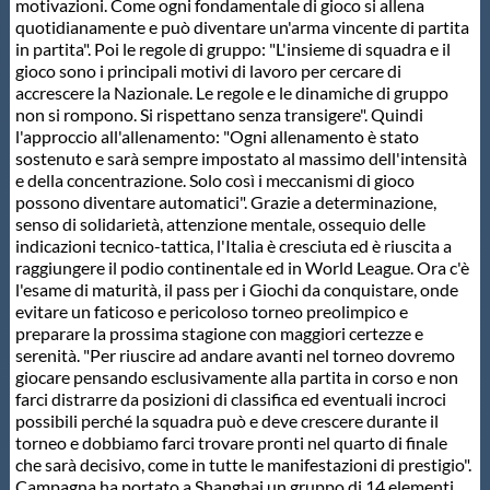
motivazioni. Come ogni fondamentale di gioco si allena
quotidianamente e può diventare un'arma vincente di partita
in partita". Poi le regole di gruppo: "L'insieme di squadra e il
gioco sono i principali motivi di lavoro per cercare di
accrescere la Nazionale. Le regole e le dinamiche di gruppo
non si rompono. Si rispettano senza transigere". Quindi
l'approccio all'allenamento: "Ogni allenamento è stato
sostenuto e sarà sempre impostato al massimo dell'intensità
e della concentrazione. Solo così i meccanismi di gioco
possono diventare automatici". Grazie a determinazione,
senso di solidarietà, attenzione mentale, ossequio delle
indicazioni tecnico-tattica, l'Italia è cresciuta ed è riuscita a
raggiungere il podio continentale ed in World League. Ora c'è
l'esame di maturità, il pass per i Giochi da conquistare, onde
evitare un faticoso e pericoloso torneo preolimpico e
preparare la prossima stagione con maggiori certezze e
serenità. "Per riuscire ad andare avanti nel torneo dovremo
giocare pensando esclusivamente alla partita in corso e non
farci distrarre da posizioni di classifica ed eventuali incroci
possibili perché la squadra può e deve crescere durante il
torneo e dobbiamo farci trovare pronti nel quarto di finale
che sarà decisivo, come in tutte le manifestazioni di prestigio".
Campagna ha portato a Shanghai un gruppo di 14 elementi.