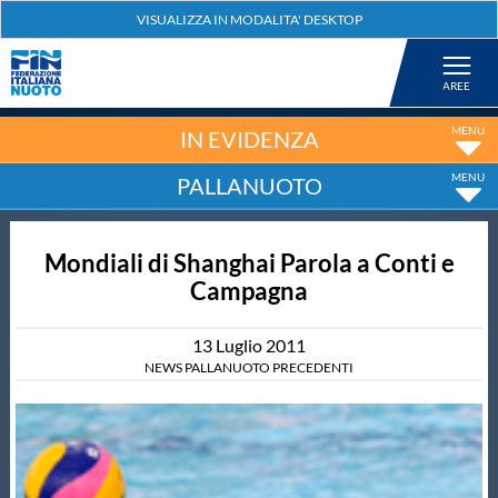
Federazione
Nuoto
IN EVIDENZA
PALLANUOTO
Pallanuoto
Mondiali di Shanghai Parola a Conti e
Tuffi
Campagna
Artistico
13
Luglio
2011
NEWS PALLANUOTO PRECEDENTI
Fondo
Salvamento