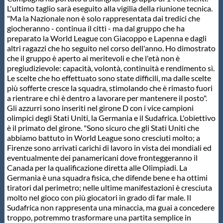
L'ultimo taglio sarà eseguito alla vigilia della riunione tecnica.
"Ma la Nazionale non è solo rappresentata dai tredici che
giocheranno - continua il cittì - ma dal gruppo che ha
preparato la World League con Giacoppo e Lapenna e dagli
altri ragazzi che ho seguito nel corso dell'anno. Ho dimostrato
che il gruppo è aperto ai meritevoli e che l'età non è
pregiudizievole: capacità, volontà, continuità e rendimento sì.
Le scelte che ho effettuato sono state difficili, ma dalle scelte
più sofferte cresce la squadra, stimolando che è rimasto fuori
a rientrare e chi è dentro a lavorare per mantenere il posto".
Gli azzurri sono inseriti nel girone D con i vice campioni
olimpici degli Stati Uniti, la Germania e il Sudafrica. L'obiettivo
è il primato del girone. "Sono sicuro che gli Stati Uniti che
abbiamo battuto in World League sono cresciuti molto; a
Firenze sono arrivati carichi di lavoro in vista dei mondiali ed
eventualmente dei panamericani dove fronteggeranno il
Canada per la qualificazione diretta alle Olimpiadi. La
Germania è una squadra fisica, che difende bene e ha ottimi
tiratori dal perimetro; nelle ultime manifestazioni è cresciuta
molto nel gioco con più giocatori in grado di far male. Il
Sudafrica non rappresenta una minaccia, ma guai a concedere
troppo, potremmo trasformare una partita semplice in